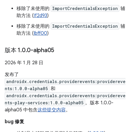
移除了未使用的
ImportCredentialsException
辅
助方法 (
If2d93
)
移除了未使用的
ImportCredentialsException
辅
助方法 (
Ibff00
)
版本 1
.
0
.
0-alpha05
2026 年 1 月 28 日
发布了
androidx.credentials.providerevents:providereve
nts:1.0.0-alpha05
和
androidx.credentials.providerevents:providereve
nts-play-services:1.0.0-alpha05
。版本 1.0.0-
alpha05 中包含
这些提交内容
。
bug 修复