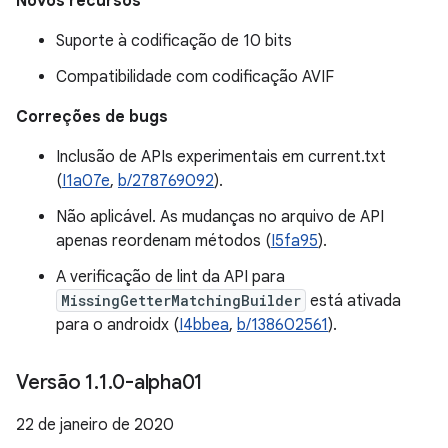
Novos recursos
Suporte à codificação de 10 bits
Compatibilidade com codificação AVIF
Correções de bugs
Inclusão de APIs experimentais em current.txt
(
I1a07e
,
b/278769092
).
Não aplicável. As mudanças no arquivo de API
apenas reordenam métodos (
I5fa95
).
A verificação de lint da API para
MissingGetterMatchingBuilder
está ativada
para o androidx (
I4bbea
,
b/138602561
).
Versão 1
.
1
.
0-alpha01
22 de janeiro de 2020