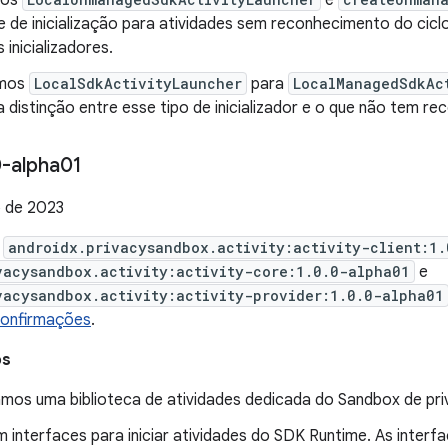
mos
e
e de inicialização para atividades sem reconhecimento do cic
 inicializadores.
mos
LocalSdkActivityLauncher
para
LocalManagedSdkAc
 distinção entre esse tipo de inicializador e o que não tem re
-alpha01
 de 2023
e
androidx.privacysandbox.activity:activity-client:1
vacysandbox.activity:activity-core:1.0.0-alpha01
e
vacysandbox.activity:activity-provider:1.0.0-alpha01
confirmações
.
os
mos uma biblioteca de atividades dedicada do Sandbox de pri
 interfaces para iniciar atividades do SDK Runtime. As interf