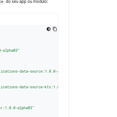
le
do seu app ou módulo:
0-alpha03"
lications-data-source:1.0.0-alpha03"
lications-data-source-ktx:1.0.0-alpha03"
or:1.0.0-alpha03"