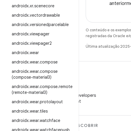
anteriorme
androidx
.
xr
.
scenecore
androidx
.
vectordrawable
androidx
.
versionedparcelable
O conteúdo e os exemplos 
androidx
.
viewpager
registradas da Oracle e/o
androidx
.
viewpager2
Última atualização 2025
androidx
.
wear
androidx
.
wear
.
compose
androidx
.
wear
.
compose
(compose-material3)
androidx
.
wear
.
compose
.
remote
WeChat
(remote-material3)
Siga o Android Developers
no WeChat
androidx
.
wear
.
protolayout
androidx
.
wear
.
tiles
androidx
.
wear
.
watchface
MAIS SOBRE O ANDROID
DESCOBRIR
androidx
.
wear
.
watchfacepush