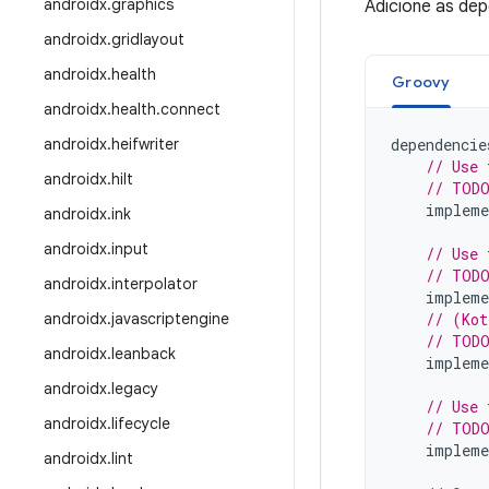
androidx
.
graphics
Adicione as de
androidx
.
gridlayout
androidx
.
health
Groovy
androidx
.
health
.
connect
androidx
.
heifwriter
dependencie
// Use 
androidx
.
hilt
// TODO
impleme
androidx
.
ink
androidx
.
input
// Use 
// TODO
androidx
.
interpolator
impleme
androidx
.
javascriptengine
// (Kot
// TODO
androidx
.
leanback
impleme
androidx
.
legacy
// Use 
androidx
.
lifecycle
// TODO
impleme
androidx
.
lint