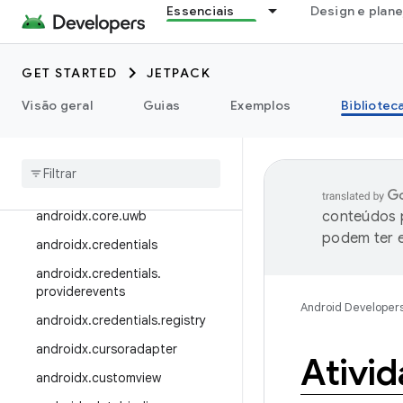
Essenciais
Design e plan
androidx.compose.ui
androidx.concurrent
androidx.constraintlayout
GET STARTED
JETPACK
androidx.contentpager
Visão geral
Guias
Exemplos
Bibliotec
androidx
.
coordinatorlayout
androidx
.
core
androidx
.
core
.
locationbutton
androidx
.
core
.
uwb
conteúdos p
podem ter e
androidx
.
credentials
androidx
.
credentials
.
providerevents
Android Developer
androidx
.
credentials
.
registry
androidx
.
cursoradapter
Ativi
androidx
.
customview