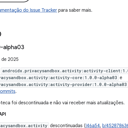
mentação do Issue Tracker
para saber mais.
0
-alpha03
 de 2025
e
androidx.privacysandbox.activity:activity-client:1
vacysandbox.activity:activity-core:1.0.0-alpha03
e
vacysandbox.activity:activity-provider:1.0.0-alpha03
commits
.
oteca foi descontinuada e não vai receber mais atualizações.
API
vacysandbox.activity
descontinuadas (
I46a54
,
b/45287863