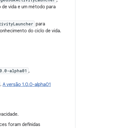
,
lo de vida e um método para
tivityLauncher
para
conhecimento do ciclo de vida.
.0.0-alpha01
,
.
A versão 1.0.0-alpha01
vacidade.
aces foram definidas