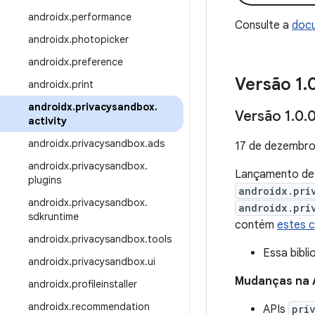
androidx
.
performance
Consulte a
docu
androidx
.
photopicker
androidx
.
preference
Versão 1
.
androidx
.
print
androidx
.
privacysandbox
.
Versão 1
.
0
.
0
activity
androidx
.
privacysandbox
.
ads
17 de dezembro
androidx
.
privacysandbox
.
Lançamento d
plugins
androidx.pri
androidx
.
privacysandbox
.
androidx.pri
sdkruntime
contém
estes 
androidx
.
privacysandbox
.
tools
Essa bibli
androidx
.
privacysandbox
.
ui
Mudanças na 
androidx
.
profileinstaller
androidx
.
recommendation
APIs
pri