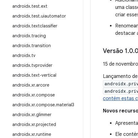
Adiciona
androidx
.
test
.
ext
uma class
criar esses
androidx
.
test
.
uiautomator
Renomea
androidx
.
textclassifier
destacar a
androidx
.
tracing
androidx
.
transition
Versão 1
.
0
.
0
androidx
.
tv
15 de novembro
androidx
.
tvprovider
androidx
.
text-vertical
Lançamento d
androidx.pri
androidx
.
xr
.
arcore
androidx.pri
androidx
.
xr
.
compose
contém estas 
androidx
.
xr
.
compose
.
material3
Novos recurs
androidx
.
xr
.
glimmer
Apresenta
androidx
.
xr
.
projected
Ele contém
androidx
.
xr
.
runtime