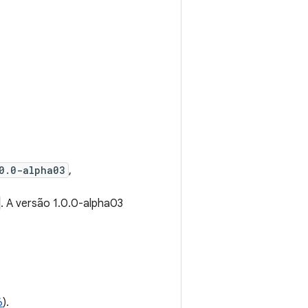
.0.0-alpha03
,
. A versão 1.0.0-alpha03
6
).