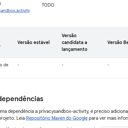
I
TODO
sandbox.activity
Versão
Versão estável
candidata a
Versão B
e
lançamento
o de
-
-
-
dependências
uma dependência a privacysandbox-activity, é preciso adicion
rojeto. Leia
Repositório Maven do Google
para ver mais info