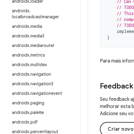
androidx
.
loader
// Can 
// TODO
androidx
.
// This
localbroadcastmanager
// comp
// TODO
androidx
.
media
impleme
androidx
.
media3
}
androidx
.
mediarouter
androidx
.
metrics
Para mais info
androidx
.
multidex
androidx
.
navigation
androidx
.
navigation3
Feedback
androidx
.
navigationevent
Seu feedback aj
androidx
.
paging
melhorar esta b
androidx
.
palette
Adicione seu vo
androidx
.
pdf
Criar nov
androidx
.
percentlayout