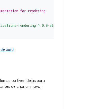
ementation for rendering
lications-rendering:1.0.0-alpha03"
de build
.
emas ou tiver ideias para
 antes de criar um novo.