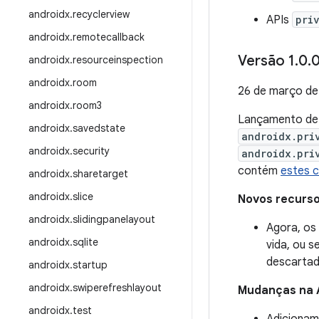
androidx
.
recyclerview
APIs
pri
androidx
.
remotecallback
Versão 1
.
0
.
0
androidx
.
resourceinspection
androidx
.
room
26 de março d
androidx
.
room3
Lançamento d
androidx
.
savedstate
androidx.pri
androidx
.
security
androidx.pri
contém
estes 
androidx
.
sharetarget
androidx
.
slice
Novos recurs
androidx
.
slidingpanelayout
Agora, os 
androidx
.
sqlite
vida, ou 
descartad
androidx
.
startup
androidx
.
swiperefreshlayout
Mudanças na 
androidx
.
test