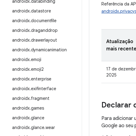
androidx
.
databinding
Referência da AP
androidx
.
datastore
androidx.privacy
androidx
.
documentfile
androidx
.
draganddrop
androidx
.
drawerlayout
Atualização
mais recent
androidx
.
dynamicanimation
androidx
.
emoji
17 de dezembr
androidx
.
emoji2
2025
androidx
.
enterprise
androidx
.
exifinterface
androidx
.
fragment
Declarar 
androidx
.
games
androidx
.
glance
Para adicionar 
Google ao seu p
androidx
.
glance
.
wear