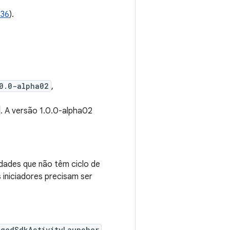
636
).
.0.0-alpha02
,
. A versão 1.0.0-alpha02
idades que não têm ciclo de
s iniciadores precisam ser
agedSdkActivityLauncher