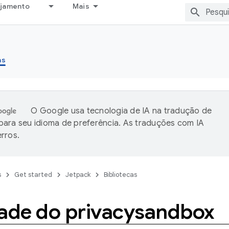
ejamento
Mais
as
O Google usa tecnologia de IA na tradução de
ara seu idioma de preferência. As traduções com IA
rros.
s
Get started
Jetpack
Bibliotecas
dade do privacysandbox