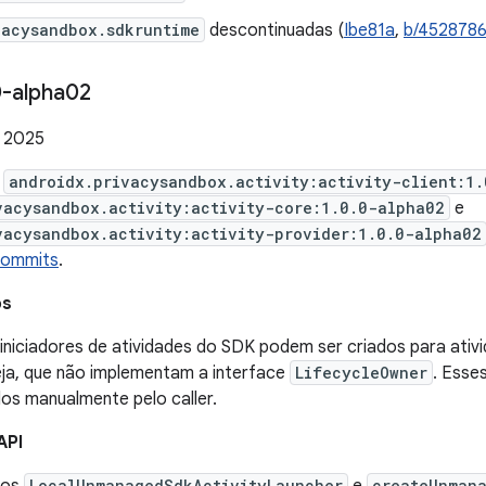
vacysandbox.sdkruntime
descontinuadas (
Ibe81a
,
b/452878
-alpha02
e 2025
e
androidx.privacysandbox.activity:activity-client:1
vacysandbox.activity:activity-core:1.0.0-alpha02
e
vacysandbox.activity:activity-provider:1.0.0-alpha02
commits
.
os
iniciadores de atividades do SDK podem ser criados para ativ
seja, que não implementam a interface
LifecycleOwner
. Esse
os manualmente pelo caller.
API
LocalUnmanagedSdkActivityLauncher
createUnman