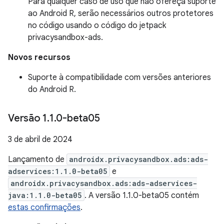
Para qualquer caso de uso que não ofereça suporte
ao Android R, serão necessários outros protetores
no código usando o código do jetpack
privacysandbox-ads.
Novos recursos
Suporte à compatibilidade com versões anteriores
do Android R.
Versão 1
.
1
.
0-beta05
3 de abril de 2024
Lançamento de
androidx.privacysandbox.ads:ads-
adservices:1.1.0-beta05
e
androidx.privacysandbox.ads:ads-adservices-
java:1.1.0-beta05
. A versão 1.1.0-beta05 contém
estas confirmações
.