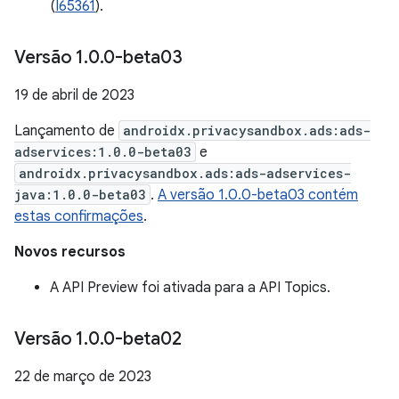
(
I65361
).
Versão 1
.
0
.
0-beta03
19 de abril de 2023
Lançamento de
androidx.privacysandbox.ads:ads-
adservices:1.0.0-beta03
e
androidx.privacysandbox.ads:ads-adservices-
java:1.0.0-beta03
.
A versão 1.0.0-beta03 contém
estas confirmações
.
Novos recursos
A API Preview foi ativada para a API Topics.
Versão 1
.
0
.
0-beta02
22 de março de 2023