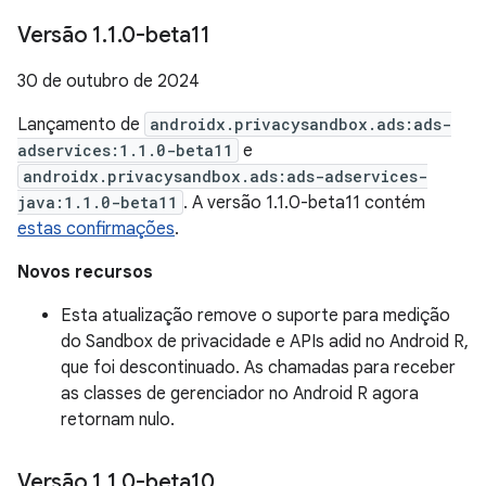
Versão 1
.
1
.
0-beta11
30 de outubro de 2024
Lançamento de
androidx.privacysandbox.ads:ads-
adservices:1.1.0-beta11
e
androidx.privacysandbox.ads:ads-adservices-
java:1.1.0-beta11
. A versão 1.1.0-beta11 contém
estas confirmações
.
Novos recursos
Esta atualização remove o suporte para medição
do Sandbox de privacidade e APIs adid no Android R,
que foi descontinuado. As chamadas para receber
as classes de gerenciador no Android R agora
retornam nulo.
Versão 1
.
1
.
0-beta10