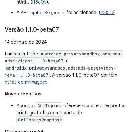
nUri
. (
I18c0b
).
A API
updateSignals
foi adicionada. (
Ia8512
).
Versão 1
.
1
.
0-beta07
14 de maio de 2024
Lançamento de
androidx.privacysandbox.ads:ads-
adservices:1.1.0-beta07
e
androidx.privacysandbox.ads:ads-adservices-
java:1.1.0-beta07
. A versão 1.1.0-beta07 contém
estas confirmações
.
Novos recursos
Agora, o
GetTopics
oferece suporte a respostas
criptografadas como parte de
GetTopicsResponse
.
Mudanças na API