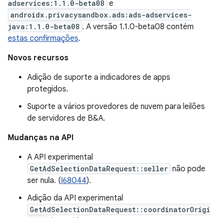
adservices:1.1.0-beta08
e
androidx.privacysandbox.ads:ads-adservices-
java:1.1.0-beta08
. A versão 1.1.0-beta08 contém
estas confirmações
.
Novos recursos
Adição de suporte a indicadores de apps
protegidos.
Suporte a vários provedores de nuvem para leilões
de servidores de B&A.
Mudanças na API
A API experimental
GetAdSelectionDataRequest::seller
não pode
ser nula. (
I68044
).
Adição da API experimental
GetAdSelectionDataRequest::coordinatorOrigi