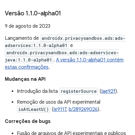
Versão 1
.
1
.
0-alpha01
9 de agosto de 2023
Lançamento de
androidx.privacysandbox.ads:ads-
adservices:1.1.0-alpha01
e
androidx.privacysandbox.ads:ads-adservices-
java:1.1.0-alpha01
.
A versão 1.1.0-alpha01 contém
estas confirmações
.
Mudanças na API
Introdução da lista
registerSource
(
Iae92f
).
Remoção de usos da API experimental
isAtLeastU()
(
Ie9117
,
b/289269026
).
Correções de bugs
Fusão de arquivos de API experimentais e públicos