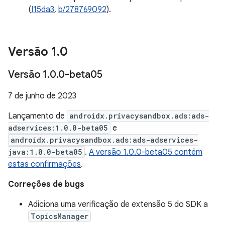
(
I15da3
,
b/278769092
).
Versão 1
.
0
Versão 1
.
0
.
0-beta05
7 de junho de 2023
Lançamento de
androidx.privacysandbox.ads:ads-
adservices:1.0.0-beta05
e
androidx.privacysandbox.ads:ads-adservices-
java:1.0.0-beta05
.
A versão 1.0.0-beta05 contém
estas confirmações
.
Correções de bugs
Adiciona uma verificação de extensão 5 do SDK a
TopicsManager