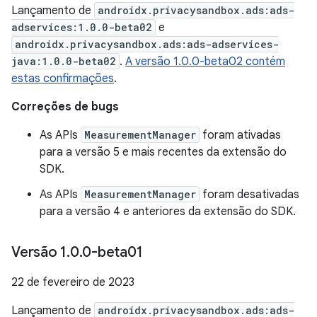
Lançamento de
androidx.privacysandbox.ads:ads-
adservices:1.0.0-beta02
e
androidx.privacysandbox.ads:ads-adservices-
java:1.0.0-beta02
.
A versão 1.0.0-beta02 contém
estas confirmações
.
Correções de bugs
As APIs
MeasurementManager
foram ativadas
para a versão 5 e mais recentes da extensão do
SDK.
As APIs
MeasurementManager
foram desativadas
para a versão 4 e anteriores da extensão do SDK.
Versão 1
.
0
.
0-beta01
22 de fevereiro de 2023
Lançamento de
androidx.privacysandbox.ads:ads-