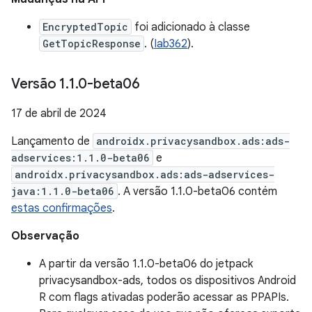
EncryptedTopic
foi adicionado à classe
GetTopicResponse
. (
Iab362
).
Versão 1
.
1
.
0-beta06
17 de abril de 2024
Lançamento de
androidx.privacysandbox.ads:ads-
adservices:1.1.0-beta06
e
androidx.privacysandbox.ads:ads-adservices-
java:1.1.0-beta06
. A versão 1.1.0-beta06 contém
estas confirmações
.
Observação
A partir da versão 1.1.0-beta06 do jetpack
privacysandbox-ads, todos os dispositivos Android
R com flags ativadas poderão acessar as PPAPIs.