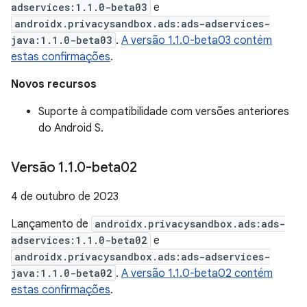
adservices:1.1.0-beta03
e
androidx.privacysandbox.ads:ads-adservices-
java:1.1.0-beta03
.
A versão 1.1.0-beta03 contém
estas confirmações
.
Novos recursos
Suporte à compatibilidade com versões anteriores
do Android S.
Versão 1
.
1
.
0-beta02
4 de outubro de 2023
Lançamento de
androidx.privacysandbox.ads:ads-
adservices:1.1.0-beta02
e
androidx.privacysandbox.ads:ads-adservices-
java:1.1.0-beta02
.
A versão 1.1.0-beta02 contém
estas confirmações
.