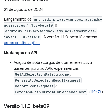
21 de agosto de 2024
Lançamento de
androidx.privacysandbox.ads:ads-
adservices:1.1.0-beta10
e
androidx.privacysandbox.ads:ads-adservices-
java:1.1.0-beta10
. A versão 1.1.0-beta10 contém
estas confirmações
.
Mudanças na API
Adição de sobrecargas de contêineres Java
ausentes para as APIs experimentais
GetAdSelectionDataOutcome
,
PersistAdSelectionResultRequest
,
ReportEventRequest
e
FetchAndJoinCustomAudienceRequest
. (
I19e7f
).
Versão 1
.
1
.
0-beta09