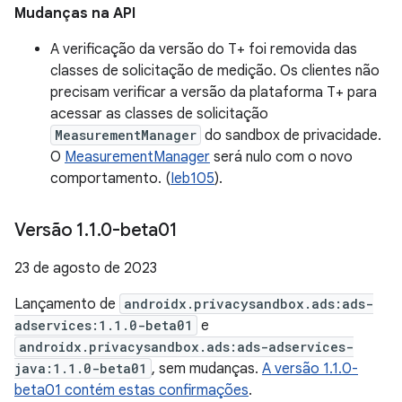
Mudanças na API
A verificação da versão do T+ foi removida das
classes de solicitação de medição. Os clientes não
precisam verificar a versão da plataforma T+ para
acessar as classes de solicitação
MeasurementManager
do sandbox de privacidade.
O
MeasurementManager
será nulo com o novo
comportamento. (
Ieb105
).
Versão 1
.
1
.
0-beta01
23 de agosto de 2023
Lançamento de
androidx.privacysandbox.ads:ads-
adservices:1.1.0-beta01
e
androidx.privacysandbox.ads:ads-adservices-
java:1.1.0-beta01
, sem mudanças.
A versão 1.1.0-
beta01 contém estas confirmações
.