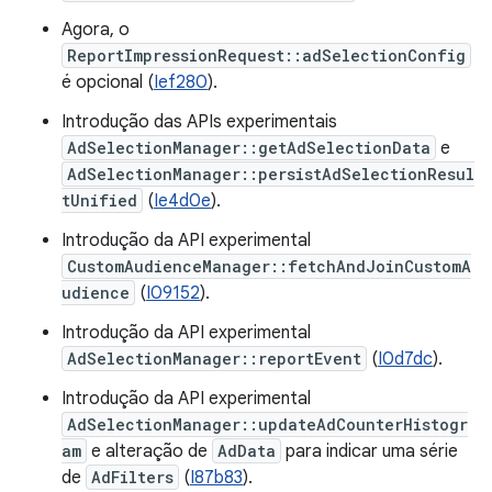
Agora, o
ReportImpressionRequest::adSelectionConfig
é opcional (
Ief280
).
Introdução das APIs experimentais
AdSelectionManager::getAdSelectionData
e
AdSelectionManager::persistAdSelectionResul
tUnified
(
Ie4d0e
).
Introdução da API experimental
CustomAudienceManager::fetchAndJoinCustomA
udience
(
I09152
).
Introdução da API experimental
AdSelectionManager::reportEvent
(
I0d7dc
).
Introdução da API experimental
AdSelectionManager::updateAdCounterHistogr
am
e alteração de
AdData
para indicar uma série
de
AdFilters
(
I87b83
).