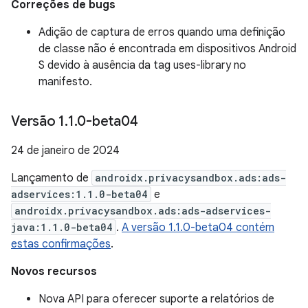
Correções de bugs
Adição de captura de erros quando uma definição
de classe não é encontrada em dispositivos Android
S devido à ausência da tag uses-library no
manifesto.
Versão 1
.
1
.
0-beta04
24 de janeiro de 2024
Lançamento de
androidx.privacysandbox.ads:ads-
adservices:1.1.0-beta04
e
androidx.privacysandbox.ads:ads-adservices-
java:1.1.0-beta04
.
A versão 1.1.0-beta04 contém
estas confirmações
.
Novos recursos
Nova API para oferecer suporte a relatórios de