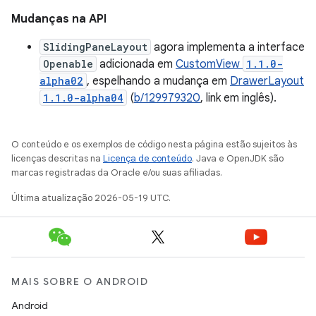
Mudanças na API
SlidingPaneLayout
agora implementa a interface
Openable
adicionada em
CustomView
1.1.0-
alpha02
, espelhando a mudança em
DrawerLayout
1.1.0-alpha04
(
b/129979320
, link em inglês).
O conteúdo e os exemplos de código nesta página estão sujeitos às
licenças descritas na
Licença de conteúdo
. Java e OpenJDK são
marcas registradas da Oracle e/ou suas afiliadas.
Última atualização 2026-05-19 UTC.
MAIS SOBRE O ANDROID
Android