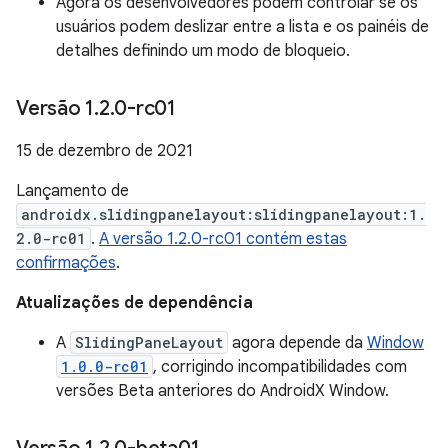
Agora os desenvolvedores podem controlar se os
usuários podem deslizar entre a lista e os painéis de
detalhes definindo um modo de bloqueio.
Versão 1
.
2
.
0-rc01
15 de dezembro de 2021
Lançamento de
androidx.slidingpanelayout:slidingpanelayout:1.
2.0-rc01
.
A versão 1.2.0-rc01 contém estas
confirmações
.
Atualizações de dependência
A
SlidingPaneLayout
agora depende da
Window
1.0.0-rc01
, corrigindo incompatibilidades com
versões Beta anteriores do AndroidX Window.