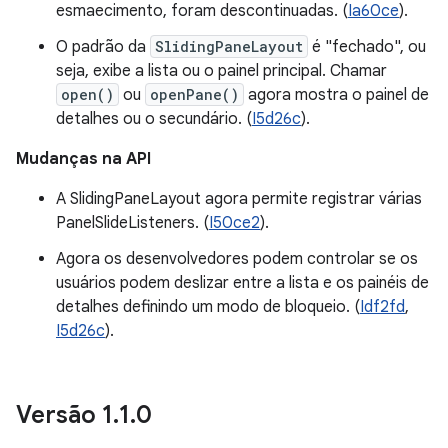
esmaecimento, foram descontinuadas. (
Ia60ce
).
O padrão da
SlidingPaneLayout
é "fechado", ou
seja, exibe a lista ou o painel principal. Chamar
open()
ou
openPane()
agora mostra o painel de
detalhes ou o secundário. (
I5d26c
).
Mudanças na API
A SlidingPaneLayout agora permite registrar várias
PanelSlideListeners. (
I50ce2
).
Agora os desenvolvedores podem controlar se os
usuários podem deslizar entre a lista e os painéis de
detalhes definindo um modo de bloqueio. (
Idf2fd
,
I5d26c
).
Versão 1
.
1
.
0