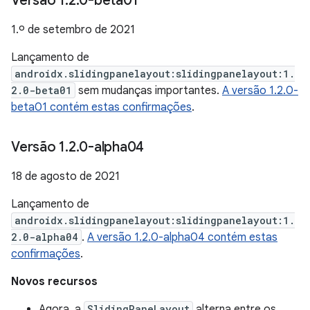
Versão 1
.
2
.
0-beta01
1.º de setembro de 2021
Lançamento de
androidx.slidingpanelayout:slidingpanelayout:1.
2.0-beta01
sem mudanças importantes.
A versão 1.2.0-
beta01 contém estas confirmações
.
Versão 1
.
2
.
0-alpha04
18 de agosto de 2021
Lançamento de
androidx.slidingpanelayout:slidingpanelayout:1.
2.0-alpha04
.
A versão 1.2.0-alpha04 contém estas
confirmações
.
Novos recursos
Agora, a
SlidingPaneLayout
alterna entre os