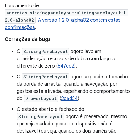
Lançamento de
androidx.slidingpanelayout:slidingpanelayout:1.
2.0-alpha02
.
A versão 1.2.0-alpha02 contém estas
confirmações
.
Correções de bugs
O
SlidingPaneLayout
agora leva em
consideração recursos de dobra com largura
diferente de zero (
847cc2
).
O
SlidingPaneLayout
agora expande o tamanho
da borda de arrastar quando a navegação por
gestos está ativada, espelhando o comportamento
do
DrawerLayout
(
2c6d24
).
O estado aberto e fechado do
SlidingPaneLayout
agora é preservado, mesmo
que seja mudado quando o dispositivo não é
deslizável (ou seja, quando os dois painéis são