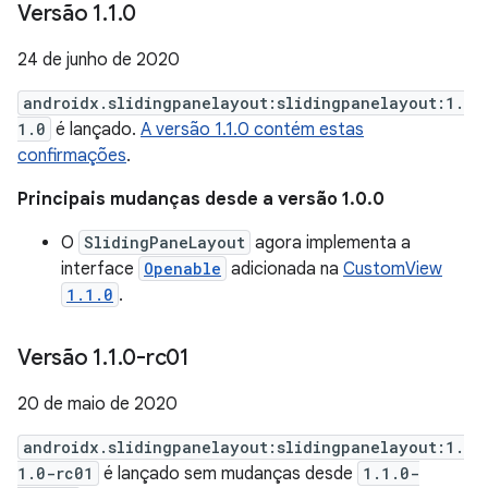
Versão 1
.
1
.
0
24 de junho de 2020
androidx.slidingpanelayout:slidingpanelayout:1.
1.0
é lançado.
A versão 1.1.0 contém estas
confirmações
.
Principais mudanças desde a versão 1.0.0
O
SlidingPaneLayout
agora implementa a
interface
Openable
adicionada na
CustomView
1.1.0
.
Versão 1
.
1
.
0-rc01
20 de maio de 2020
androidx.slidingpanelayout:slidingpanelayout:1.
1.0-rc01
é lançado sem mudanças desde
1.1.0-