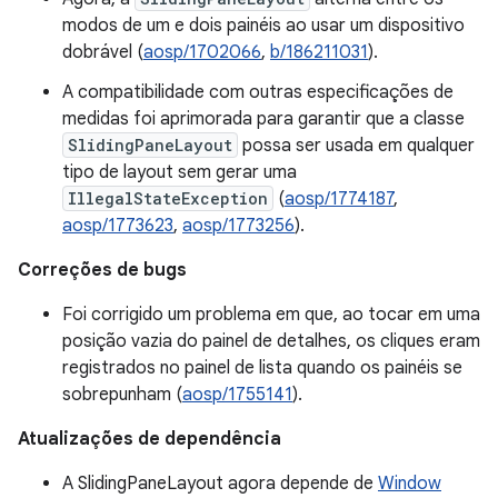
modos de um e dois painéis ao usar um dispositivo
dobrável (
aosp/1702066
,
b/186211031
).
A compatibilidade com outras especificações de
medidas foi aprimorada para garantir que a classe
SlidingPaneLayout
possa ser usada em qualquer
tipo de layout sem gerar uma
IllegalStateException
(
aosp/1774187
,
aosp/1773623
,
aosp/1773256
).
Correções de bugs
Foi corrigido um problema em que, ao tocar em uma
posição vazia do painel de detalhes, os cliques eram
registrados no painel de lista quando os painéis se
sobrepunham (
aosp/1755141
).
Atualizações de dependência
A SlidingPaneLayout agora depende de
Window