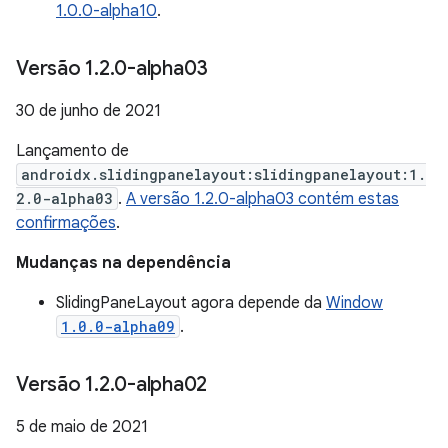
1.0.0-alpha10
.
Versão 1
.
2
.
0-alpha03
30 de junho de 2021
Lançamento de
androidx.slidingpanelayout:slidingpanelayout:1.
2.0-alpha03
.
A versão 1.2.0-alpha03 contém estas
confirmações
.
Mudanças na dependência
SlidingPaneLayout agora depende da
Window
1.0.0-alpha09
.
Versão 1
.
2
.
0-alpha02
5 de maio de 2021