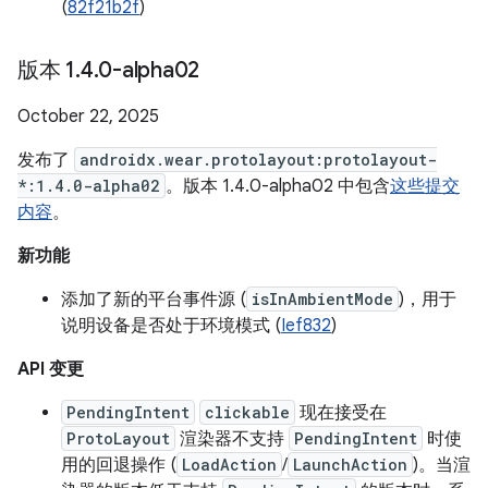
(
82f21b2f
)
版本 1
.
4
.
0-alpha02
October 22, 2025
发布了
androidx.wear.protolayout:protolayout-
*:1.4.0-alpha02
。版本 1.4.0-alpha02 中包含
这些提交
内容
。
新功能
添加了新的平台事件源 (
isInAmbientMode
)，用于
说明设备是否处于环境模式 (
Ief832
)
API 变更
PendingIntent
clickable
现在接受在
ProtoLayout
渲染器不支持
PendingIntent
时使
用的回退操作 (
LoadAction
/
LaunchAction
)。当渲