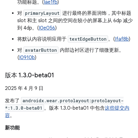
功能标题。(
Iae1fb
)
对
primaryLayout
进行最终的界面润饰，其中标题
slot 和主 slot 之间的空间在较小的屏幕上从 6dp 减少
到 4dp。(
I0e056
)
将默认内容说明应用于
textEdgeButton
。(
Ifaf8b
)
对
avatarButton
内部边衬区进行了细微更新。
(
I0910b
)
版本 1
.
3
.
0-beta01
2025 年 4 月 9 日
发布了
androidx.wear.protolayout:protolayout-
*:1.3.0-beta01
。版本 1.3.0-beta01 中包含
这些提交内
容
。
新功能