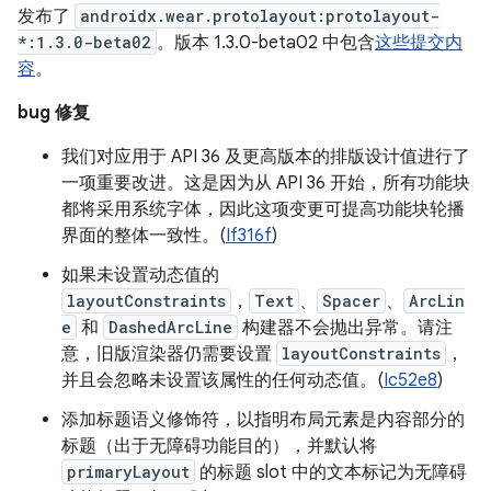
发布了
androidx.wear.protolayout:protolayout-
*:1.3.0-beta02
。版本 1.3.0-beta02 中包含
这些提交内
容
。
bug 修复
我们对应用于 API 36 及更高版本的排版设计值进行了
一项重要改进。这是因为从 API 36 开始，所有功能块
都将采用系统字体，因此这项变更可提高功能块轮播
界面的整体一致性。(
If316f
)
如果未设置动态值的
layoutConstraints
，
Text
、
Spacer
、
ArcLin
e
和
DashedArcLine
构建器不会抛出异常。请注
意，旧版渲染器仍需要设置
layoutConstraints
，
并且会忽略未设置该属性的任何动态值。(
Ic52e8
)
添加标题语义修饰符，以指明布局元素是内容部分的
标题（出于无障碍功能目的），并默认将
primaryLayout
的标题 slot 中的文本标记为无障碍