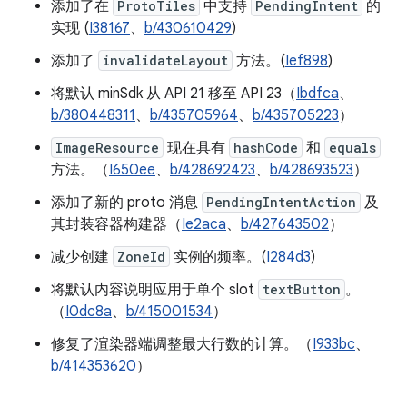
添加了在
ProtoTiles
中支持
PendingIntent
的
实现 (
I38167
、
b/430610429
)
添加了
invalidateLayout
方法。(
Ief898
)
将默认 minSdk 从 API 21 移至 API 23（
Ibdfca
、
b/380448311
、
b/435705964
、
b/435705223
）
ImageResource
现在具有
hashCode
和
equals
方法。（
I650ee
、
b/428692423
、
b/428693523
）
添加了新的 proto 消息
PendingIntentAction
及
其封装容器构建器（
Ie2aca
、
b/427643502
）
减少创建
ZoneId
实例的频率。(
I284d3
)
将默认内容说明应用于单个 slot
textButton
。
（
I0dc8a
、
b/415001534
）
修复了渲染器端调整最大行数的计算。（
I933bc
、
b/414353620
）