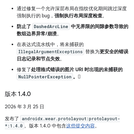
通过修复一个允许深层布局在指纹优化期间跳过深度
强制执行的 bug，
强制执行布局深度检查
。
防止了
DashedArcLine
中无界限的间隙参数导致的
数组边界异常/崩溃
。
在表达式流水线中，将未捕获的
IllegalArgumentExceptions
替换为
更安全的错误
日志记录和节点失效
。
修复了
处理格式错误的图片 URI 时出现的未捕获的
NullPointerException
。
版本 1
.
4
.
0
2026 年 3 月 25 日
发布了
androidx.wear.protolayout:protolayout-
*:1.4.0
。版本 1.4.0 中包含
这些提交内容
。