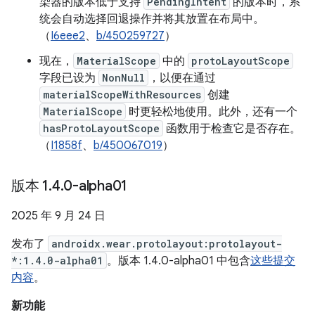
染器的版本低于支持
PendingIntent
的版本时，系
统会自动选择回退操作并将其放置在布局中。
（
I6eee2
、
b/450259727
）
现在，
MaterialScope
中的
protoLayoutScope
字段已设为
NonNull
，以便在通过
materialScopeWithResources
创建
MaterialScope
时更轻松地使用。此外，还有一个
hasProtoLayoutScope
函数用于检查它是否存在。
（
I1858f
、
b/450067019
）
版本 1
.
4
.
0-alpha01
2025 年 9 月 24 日
发布了
androidx.wear.protolayout:protolayout-
*:1.4.0-alpha01
。版本 1.4.0-alpha01 中包含
这些提交
内容
。
新功能