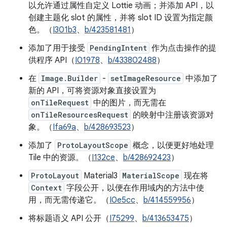
以允许通过属性自定义 Lottie 动画；并添加 API，以
创建主题化 slot 的属性，并将 slot ID 设置为指定颜
色。（
I301b3
、
b/423581481
）
添加了用于接受
PendingIntent
作为点击操作的提
供程序 API（
I01978
、
b/433802488
）
在
Image.Builder
-
setImageResource
中添加了
新的 API，可将资源对象直接设置为
onTileRequest
中的图片，而无需在
onTileResourcesRequest
的映射中注册该资源对
象。（
Ifa69a
、
b/428693523
）
添加了
ProtoLayoutScope
概念，以便更好地处理
Tile 中的资源。（
I132ce
、
b/428692423
）
ProtoLayout
Material3
MaterialScope
现在将
Context
字段公开，以便在作用域内的方法中使
用，而无需传递它。（
I0e5cc
、
b/414559956
）
将标题语义 API 公开（
I75299
、
b/413653475
）