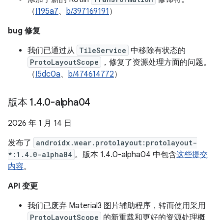
（
I195a7
、
b/397169191
）
bug 修复
我们已通过从
TileService
中移除有状态的
ProtoLayoutScope
，修复了资源处理方面的问题。
（
I5dc0a
、
b/474614772
）
版本 1
.
4
.
0-alpha04
2026 年 1 月 14 日
发布了
androidx.wear.protolayout:protolayout-
*:1.4.0-alpha04
。版本 1.4.0-alpha04 中包含
这些提交
内容
。
API 变更
我们已废弃 Material3 图片辅助程序，转而使用采用
ProtoLayoutScope
的新重载和更好的资源处理概