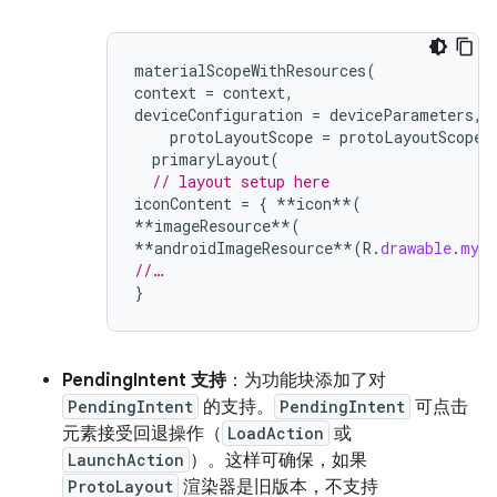
materialScopeWithResources
(
context
=
context
,
deviceConfiguration
=
deviceParameters
,
protoLayoutScope
=
protoLayoutScope
)
primaryLayout
(
// layout setup here
iconContent
=
{
**
icon
**
(
**
imageResource
**
(
**
androidImageResource
**
(
R
.
drawable
.
myIc
//…
}
PendingIntent 支持
：为功能块添加了对
PendingIntent
的支持。
PendingIntent
可点击
元素接受回退操作（
LoadAction
或
LaunchAction
）。这样可确保，如果
ProtoLayout
渲染器是旧版本，不支持