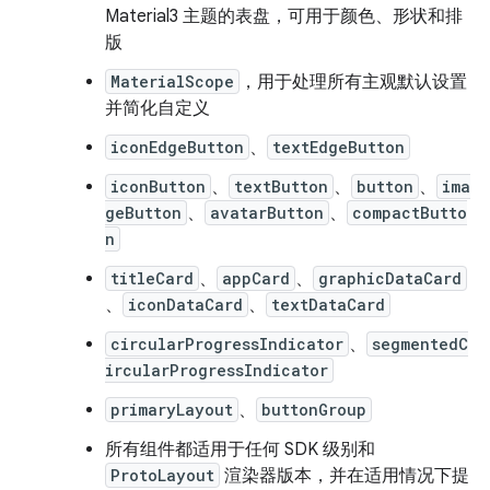
Material3 主题的表盘，可用于颜色、形状和排
版
MaterialScope
，用于处理所有主观默认设置
并简化自定义
iconEdgeButton
、
textEdgeButton
iconButton
、
textButton
、
button
、
ima
geButton
、
avatarButton
、
compactButto
n
titleCard
、
appCard
、
graphicDataCard
、
iconDataCard
、
textDataCard
circularProgressIndicator
、
segmentedC
ircularProgressIndicator
primaryLayout
、
buttonGroup
所有组件都适用于任何 SDK 级别和
ProtoLayout
渲染器版本，并在适用情况下提