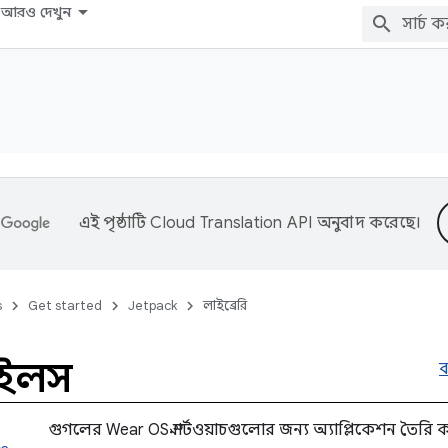
আরও দেখুন
এই পৃষ্ঠাটি
Cloud Translation API
অনুবাদ করেছে।
s
Get started
Jetpack
লাইব্রেরি
টাইলস
ব
গুগলের Wear OS স্মার্টওয়াচগুলোর জন্য অ্যাপ্লিকেশন তৈরি 