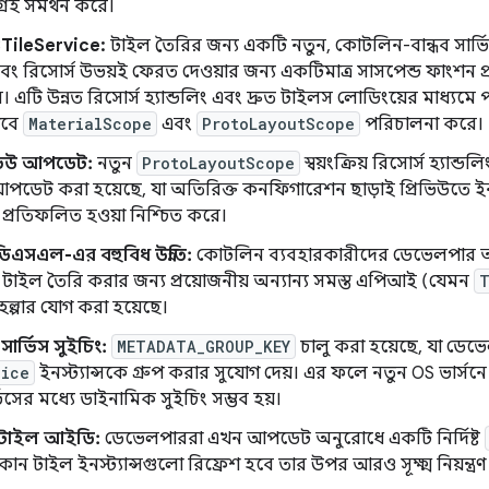
গ্রহ সমর্থন করে।
TileService:
টাইল তৈরির জন্য একটি নতুন, কোটলিন-বান্ধব সার্ভি
 রিসোর্স উভয়ই ফেরত দেওয়ার জন্য একটিমাত্র সাসপেন্ড ফাংশন
এটি উন্নত রিসোর্স হ্যান্ডলিং এবং দ্রুত টাইলস লোডিংয়ের মাধ্যমে প
ভাবে
MaterialScope
এবং
ProtoLayoutScope
পরিচালনা করে।
িভিউ আপডেট:
নতুন
ProtoLayoutScope
স্বয়ংক্রিয় রিসোর্স হ্যান্
আপডেট করা হয়েছে, যা অতিরিক্ত কনফিগারেশন ছাড়াই প্রিভিউতে 
প্রতিফলিত হওয়া নিশ্চিত করে।
এসএল-এর বহুবিধ উন্নতি:
কোটলিন ব্যবহারকারীদের ডেভেলপার অভ
টাইল তৈরি করার জন্য প্রয়োজনীয় অন্যান্য সমস্ত এপিআই (যেমন
T
ল্পার যোগ করা হয়েছে।
ার্ভিস সুইচিং:
METADATA_GROUP_KEY
চালু করা হয়েছে, যা ডেভ
vice
ইনস্ট্যান্সকে গ্রুপ করার সুযোগ দেয়। এর ফলে নতুন OS ভার্সন
্ভিসের মধ্যে ডাইনামিক সুইচিং সম্ভব হয়।
টাইল আইডি:
ডেভেলপাররা এখন আপডেট অনুরোধে একটি নির্দিষ্ট
ন টাইল ইনস্ট্যান্সগুলো রিফ্রেশ হবে তার উপর আরও সূক্ষ্ম নিয়ন্ত্রণ