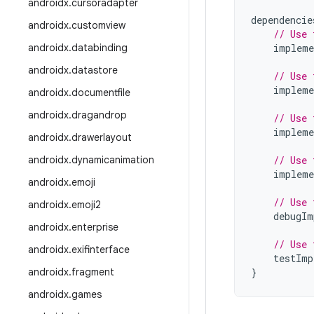
androidx
.
cursoradapter
dependencie
androidx
.
customview
// Use 
androidx
.
databinding
impleme
androidx
.
datastore
// Use 
impleme
androidx
.
documentfile
androidx
.
dragandrop
// Use 
impleme
androidx
.
drawerlayout
androidx
.
dynamicanimation
// Use 
impleme
androidx
.
emoji
// Use 
androidx
.
emoji2
debugIm
androidx
.
enterprise
// Use 
androidx
.
exifinterface
testImp
androidx
.
fragment
}
androidx
.
games