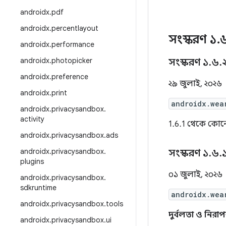
androidx
.
pdf
androidx
.
percentlayout
সংস্করণ ১
.
androidx
.
performance
androidx
.
photopicker
সংস্করণ ১
.
৬
.
androidx
.
preference
২৯ জুলাই, ২০২৬
androidx
.
print
androidx.wea
androidx
.
privacysandbox
.
activity
1.6.1 থেকে কোনো
androidx
.
privacysandbox
.
ads
androidx
.
privacysandbox
.
সংস্করণ ১
.
৬
.
plugins
০১ জুলাই, ২০২৬
androidx
.
privacysandbox
.
sdkruntime
androidx.wea
androidx
.
privacysandbox
.
tools
দুর্বলতা ও নিরাপ
androidx
.
privacysandbox
.
ui