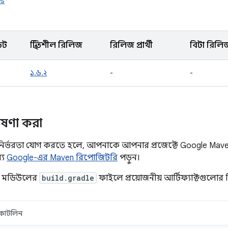
es
েট
স্থিতিশীল রিলিজ
রিলিজ প্রার্থী
বিটা রিলি
১.৬.২
-
-
োষণা করা
ির্ভরতা যোগ করতে হলে, আপনাকে আপনার প্রজেক্টে Google Mav
্য
Google-এর Maven রিপোজিটরি
পড়ুন।
া মডিউলের
build.gradle
ফাইলে প্রয়োজনীয় আর্টিফ্যাক্টগুলোর 
কোটলিন