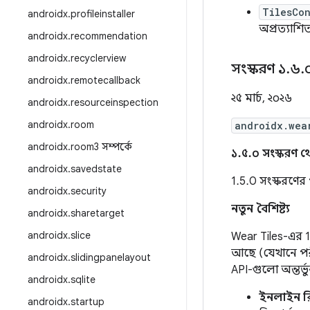
TilesCo
androidx
.
profileinstaller
অপ্রত্যাশ
androidx
.
recommendation
androidx
.
recyclerview
সংস্করণ ১
.
৬
.
androidx
.
remotecallback
২৫ মার্চ, ২০২৬
androidx
.
resourceinspection
androidx
.
room
androidx.wea
androidx
.
room3 সম্পর্কে
১.৫.০ সংস্করণ থে
androidx
.
savedstate
1.5.0 সংস্করণের 
androidx
.
security
নতুন বৈশিষ্ট্য
androidx
.
sharetarget
androidx
.
slice
Wear Tiles-এর 1
আছে (যেখানে পরী
androidx
.
slidingpanelayout
API-গুলো অন্তর্ভু
androidx
.
sqlite
ইনলাইন রিস
androidx
.
startup