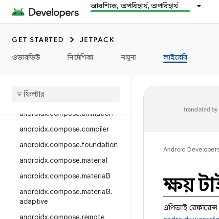
androidx.camera.media3
আবশ্যিক, অপরিহার্য, অপরিহার্য
androidx.camera.viewfinder
androidx.car
GET STARTED
JETPACK
androidx.car.app
ওভারভিউ
নির্দেশিকা
নমুনা
লাইব্রেরি
androidx.cardview
androidx
.
collection
androidx
.
compose
androidx
.
compose
.
animation
androidx
.
compose
.
compiler
androidx
.
compose
.
foundation
Android Developer
androidx
.
compose
.
material
androidx
.
compose
.
material3
ক্ষয় 
androidx
.
compose
.
material3
.
adaptive
এপিআই রেফারেন্স
androidx
.
compose
.
remote