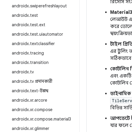
রিসোর্স সং
androidx
.
swiperefreshlayout
Material3
androidx
.
test
লেআউট এবং
androidx
.
test
.
ext
করে তোলে। 
স্বয়ংক্রিয়
androidx
.
test
.
uiautomator
androidx
.
textclassifier
টাইল প্র
এর টুলিং 
androidx
.
tracing
সঠিকভাবে 
androidx
.
transition
কোটলিন ডি
androidx
.
tv
এবং একটি 
androidx
.
tv প্রদানকারী
কোটলিন হে
androidx
.
text-উল্লম্ব
ডাইনামিক স
androidx
.
xr
.
arcore
TileSer
বিভিন্ন সার
androidx
.
xr
.
compose
আপডেটে 
androidx
.
xr
.
compose
.
material3
যার ফলে কো
androidx
.
xr
.
glimmer