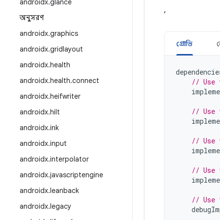
androidx
.
glance
,
অনুসরণ
androidx
.
graphics
গ্রোভি
androidx
.
gridlayout
androidx
.
health
dependencie
androidx
.
health
.
connect
// Use 
impleme
androidx
.
heifwriter
// Use 
androidx
.
hilt
impleme
androidx
.
ink
// Use 
androidx
.
input
impleme
androidx
.
interpolator
// Use 
androidx
.
javascriptengine
impleme
androidx
.
leanback
// Use 
androidx
.
legacy
debugIm