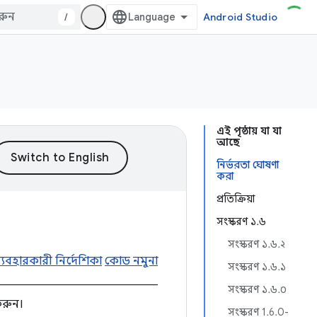
/
Android Studio
এই পৃষ্ঠায় যা যা
আছে
নির্ভরতা ঘোষণা
করা
প্রতিক্রিয়া
সংস্করণ ১.৬
সংস্করণ ১.৬.২
্যবহারকারী নির্দেশিকা
কোড নমুনা
সংস্করণ ১.৬.১
সংস্করণ ১.৬.০
করুন।
সংস্করণ 1.6.0-