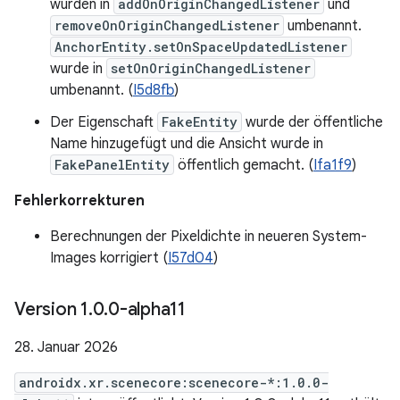
wurden in
addOnOriginChangedListener
und
removeOnOriginChangedListener
umbenannt.
AnchorEntity.setOnSpaceUpdatedListener
wurde in
setOnOriginChangedListener
umbenannt. (
I5d8fb
)
Der Eigenschaft
FakeEntity
wurde der öffentliche
Name hinzugefügt und die Ansicht wurde in
FakePanelEntity
öffentlich gemacht. (
Ifa1f9
)
Fehlerkorrekturen
Berechnungen der Pixeldichte in neueren System-
Images korrigiert (
I57d04
)
Version 1
.
0
.
0-alpha11
28. Januar 2026
androidx.xr.scenecore:scenecore-*:1.0.0-