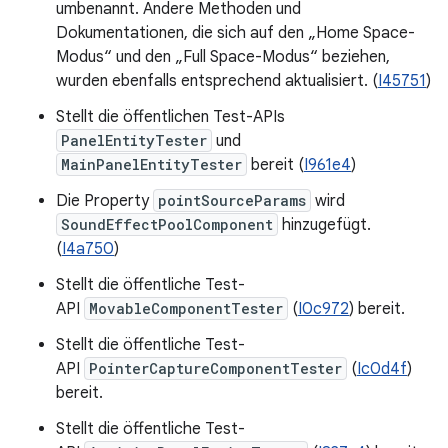
umbenannt. Andere Methoden und
Dokumentationen, die sich auf den „Home Space-
Modus“ und den „Full Space-Modus“ beziehen,
wurden ebenfalls entsprechend aktualisiert. (
I45751
)
Stellt die öffentlichen Test-APIs
PanelEntityTester
und
MainPanelEntityTester
bereit (
I961e4
)
Die Property
pointSourceParams
wird
SoundEffectPoolComponent
hinzugefügt.
(
I4a750
)
Stellt die öffentliche Test-
API
MovableComponentTester
(
I0c972
) bereit.
Stellt die öffentliche Test-
API
PointerCaptureComponentTester
(
Ic0d4f
)
bereit.
Stellt die öffentliche Test-