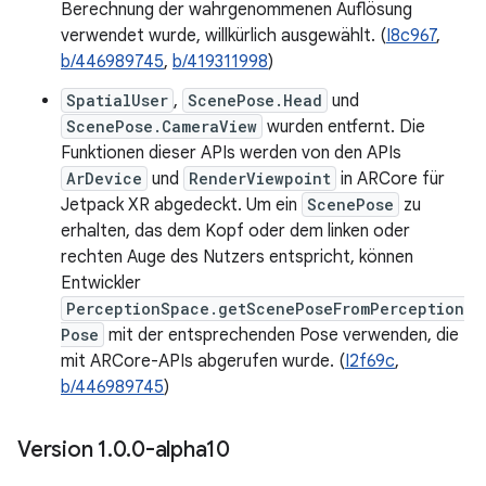
Berechnung der wahrgenommenen Auflösung
verwendet wurde, willkürlich ausgewählt. (
I8c967
,
b/446989745
,
b/419311998
)
SpatialUser
,
ScenePose.Head
und
ScenePose.CameraView
wurden entfernt. Die
Funktionen dieser APIs werden von den APIs
ArDevice
und
RenderViewpoint
in ARCore für
Jetpack XR abgedeckt. Um ein
ScenePose
zu
erhalten, das dem Kopf oder dem linken oder
rechten Auge des Nutzers entspricht, können
Entwickler
PerceptionSpace.getScenePoseFromPerception
Pose
mit der entsprechenden Pose verwenden, die
mit ARCore-APIs abgerufen wurde. (
I2f69c
,
b/446989745
)
Version 1
.
0
.
0-alpha10