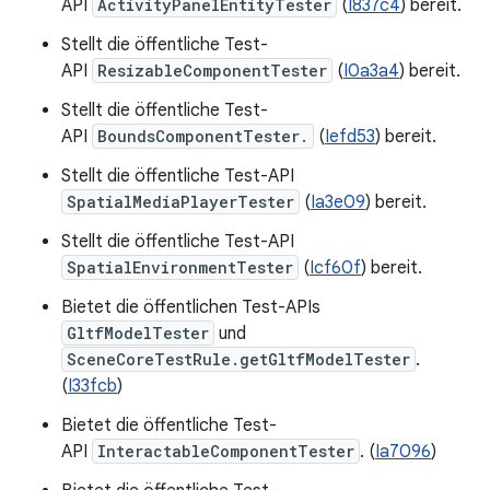
API
ActivityPanelEntityTester
(
I837c4
) bereit.
Stellt die öffentliche Test-
API
ResizableComponentTester
(
I0a3a4
) bereit.
Stellt die öffentliche Test-
API
BoundsComponentTester.
(
Iefd53
) bereit.
Stellt die öffentliche Test-API
SpatialMediaPlayerTester
(
Ia3e09
) bereit.
Stellt die öffentliche Test-API
SpatialEnvironmentTester
(
Icf60f
) bereit.
Bietet die öffentlichen Test-APIs
GltfModelTester
und
SceneCoreTestRule.getGltfModelTester
.
(
I33fcb
)
Bietet die öffentliche Test-
API
InteractableComponentTester
. (
Ia7096
)