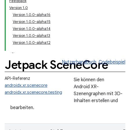
Feedback
Version 1.0
Version 1.0.0-alpha16
Version 1.0.0-alpha15
Version 1.0.0-alpha14
Version 1.0.0-alpha13
Version 1.0.0-alpha12
Jetpack Scene
Core
Nutzerhandbuch
Codebeispiel
API-Referenz
Sie können den
androidx.xr.scenecore
Android XR-
androidx.xr.scenecore.testing
Szenengraphen mit 3D-
Inhalten erstellen und
bearbeiten.