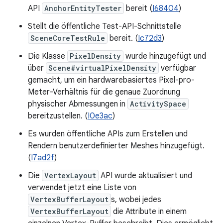
API
AnchorEntityTester
bereit (
I68404
)
Stellt die öffentliche Test-API-Schnittstelle
SceneCoreTestRule
bereit. (
Ic72d3
)
Die Klasse
PixelDensity
wurde hinzugefügt und
über
Scene#virtualPixelDensity
verfügbar
gemacht, um ein hardwarebasiertes Pixel-pro-
Meter-Verhältnis für die genaue Zuordnung
physischer Abmessungen in
ActivitySpace
bereitzustellen. (
I0e3ac
)
Es wurden öffentliche APIs zum Erstellen und
Rendern benutzerdefinierter Meshes hinzugefügt.
(
I7ad2f
)
Die
VertexLayout
API wurde aktualisiert und
verwendet jetzt eine Liste von
VertexBufferLayout
s, wobei jedes
VertexBufferLayout
die Attribute in einem