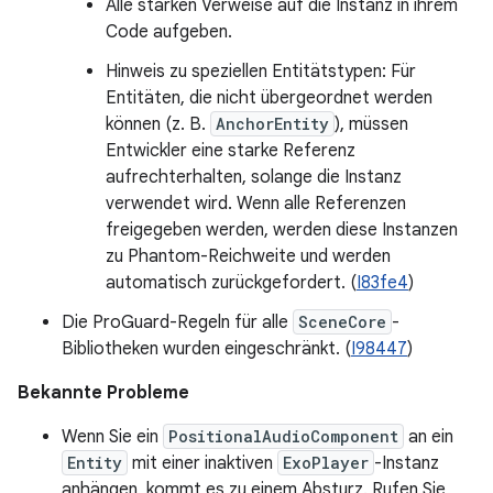
Alle starken Verweise auf die Instanz in ihrem
Code aufgeben.
Hinweis zu speziellen Entitätstypen: Für
Entitäten, die nicht übergeordnet werden
können (z. B.
AnchorEntity
), müssen
Entwickler eine starke Referenz
aufrechterhalten, solange die Instanz
verwendet wird. Wenn alle Referenzen
freigegeben werden, werden diese Instanzen
zu Phantom-Reichweite und werden
automatisch zurückgefordert. (
I83fe4
)
Die ProGuard-Regeln für alle
SceneCore
-
Bibliotheken wurden eingeschränkt. (
I98447
)
Bekannte Probleme
Wenn Sie ein
PositionalAudioComponent
an ein
Entity
mit einer inaktiven
ExoPlayer
-Instanz
anhängen, kommt es zu einem Absturz. Rufen Sie