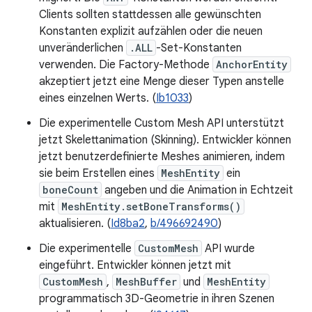
Clients sollten stattdessen alle gewünschten
Konstanten explizit aufzählen oder die neuen
unveränderlichen
.ALL
-Set-Konstanten
verwenden. Die Factory-Methode
AnchorEntity
akzeptiert jetzt eine Menge dieser Typen anstelle
eines einzelnen Werts. (
Ib1033
)
Die experimentelle Custom Mesh API unterstützt
jetzt Skelettanimation (Skinning). Entwickler können
jetzt benutzerdefinierte Meshes animieren, indem
sie beim Erstellen eines
MeshEntity
ein
boneCount
angeben und die Animation in Echtzeit
mit
MeshEntity.setBoneTransforms()
aktualisieren. (
Id8ba2
,
b/496692490
)
Die experimentelle
CustomMesh
API wurde
eingeführt. Entwickler können jetzt mit
CustomMesh
,
MeshBuffer
und
MeshEntity
programmatisch 3D-Geometrie in ihren Szenen