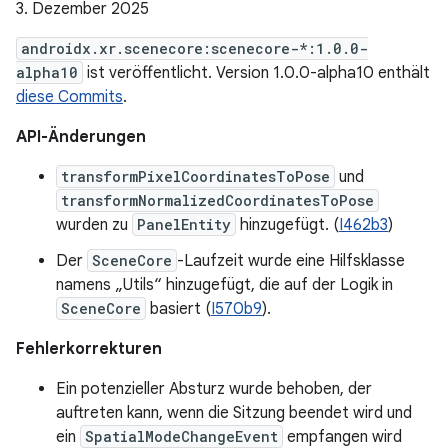
3. Dezember 2025
androidx.xr.scenecore:scenecore-*:1.0.0-
alpha10
ist veröffentlicht. Version 1.0.0-alpha10 enthält
diese Commits
.
API-Änderungen
transformPixelCoordinatesToPose
und
transformNormalizedCoordinatesToPose
wurden zu
PanelEntity
hinzugefügt. (
I462b3
)
Der
SceneCore
-Laufzeit wurde eine Hilfsklasse
namens „Utils“ hinzugefügt, die auf der Logik in
SceneCore
basiert (
I570b9
).
Fehlerkorrekturen
Ein potenzieller Absturz wurde behoben, der
auftreten kann, wenn die Sitzung beendet wird und
ein
SpatialModeChangeEvent
empfangen wird