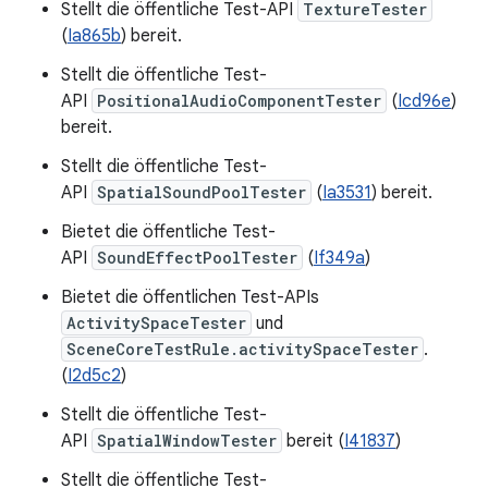
Stellt die öffentliche Test-API
TextureTester
(
Ia865b
) bereit.
Stellt die öffentliche Test-
API
PositionalAudioComponentTester
(
Icd96e
)
bereit.
Stellt die öffentliche Test-
API
SpatialSoundPoolTester
(
Ia3531
) bereit.
Bietet die öffentliche Test-
API
SoundEffectPoolTester
(
If349a
)
Bietet die öffentlichen Test-APIs
ActivitySpaceTester
und
SceneCoreTestRule.activitySpaceTester
.
(
I2d5c2
)
Stellt die öffentliche Test-
API
SpatialWindowTester
bereit (
I41837
)
Stellt die öffentliche Test-