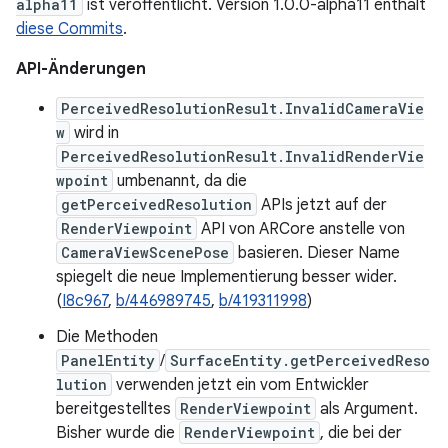
alpha11
ist veröffentlicht. Version 1.0.0-alpha11 enthält
diese Commits
.
API-Änderungen
PerceivedResolutionResult.InvalidCameraVie
w
wird in
PerceivedResolutionResult.InvalidRenderVie
wpoint
umbenannt, da die
getPerceivedResolution
APIs jetzt auf der
RenderViewpoint
API von ARCore anstelle von
CameraViewScenePose
basieren. Dieser Name
spiegelt die neue Implementierung besser wider.
(
I8c967
,
b/446989745
,
b/419311998
)
Die Methoden
PanelEntity
/
SurfaceEntity.getPerceivedReso
lution
verwenden jetzt ein vom Entwickler
bereitgestelltes
RenderViewpoint
als Argument.
Bisher wurde die
RenderViewpoint
, die bei der