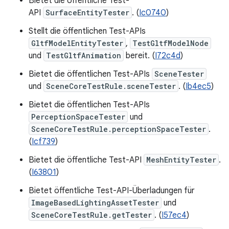
Bietet die öffentliche Test-
API
SurfaceEntityTester
. (
Ic0740
)
Stellt die öffentlichen Test-APIs
GltfModelEntityTester
,
TestGltfModelNode
und
TestGltfAnimation
bereit. (
I72c4d
)
Bietet die öffentlichen Test-APIs
SceneTester
und
SceneCoreTestRule.sceneTester
. (
Ib4ec5
)
Bietet die öffentlichen Test-APIs
PerceptionSpaceTester
und
SceneCoreTestRule.perceptionSpaceTester
.
(
Icf739
)
Bietet die öffentliche Test-API
MeshEntityTester
.
(
I63801
)
Bietet öffentliche Test-API-Überladungen für
ImageBasedLightingAssetTester
und
SceneCoreTestRule.getTester
. (
I57ec4
)