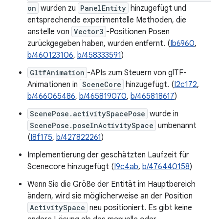
on
wurden zu
PanelEntity
hinzugefügt und
entsprechende experimentelle Methoden, die
anstelle von
Vector3
-Positionen Posen
zurückgegeben haben, wurden entfernt. (
Ib6960
,
b/460123106
,
b/458333591
)
GltfAnimation
-APIs zum Steuern von glTF-
Animationen in
SceneCore
hinzugefügt. (
I2c172
,
b/466065486
,
b/465819070
,
b/465818617
)
ScenePose.activitySpacePose
wurde in
ScenePose.poseInActivitySpace
umbenannt
(
I8f175
,
b/427822261
)
Implementierung der geschätzten Laufzeit für
Scenecore hinzugefügt (
I9c4ab
,
b/476440158
)
Wenn Sie die Größe der Entität im Hauptbereich
ändern, wird sie möglicherweise an der Position
ActivitySpace
neu positioniert. Es gibt keine