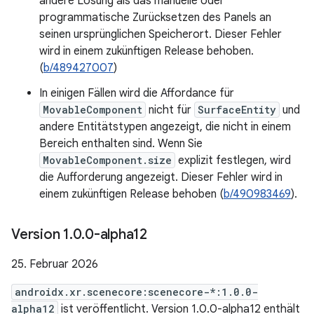
andere Lösung als das manuelle oder
programmatische Zurücksetzen des Panels an
seinen ursprünglichen Speicherort. Dieser Fehler
wird in einem zukünftigen Release behoben.
(
b/489427007
)
In einigen Fällen wird die Affordance für
MovableComponent
nicht für
SurfaceEntity
und
andere Entitätstypen angezeigt, die nicht in einem
Bereich enthalten sind. Wenn Sie
MovableComponent.size
explizit festlegen, wird
die Aufforderung angezeigt. Dieser Fehler wird in
einem zukünftigen Release behoben (
b/490983469
).
Version 1
.
0
.
0-alpha12
25. Februar 2026
androidx.xr.scenecore:scenecore-*:1.0.0-
alpha12
ist veröffentlicht. Version 1.0.0-alpha12 enthält