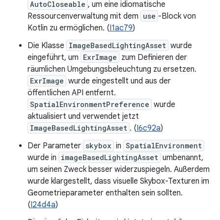
AutoCloseable
, um eine idiomatische
Ressourcenverwaltung mit dem
use
-Block von
Kotlin zu ermöglichen. (
I1ac79
)
Die Klasse
ImageBasedLightingAsset
wurde
eingeführt, um
ExrImage
zum Definieren der
räumlichen Umgebungsbeleuchtung zu ersetzen.
ExrImage
wurde eingestellt und aus der
öffentlichen API entfernt.
SpatialEnvironmentPreference
wurde
aktualisiert und verwendet jetzt
ImageBasedLightingAsset
. (
I6c92a
)
Der Parameter
skybox
in
SpatialEnvironment
wurde in
imageBasedLightingAsset
umbenannt,
um seinen Zweck besser widerzuspiegeln. Außerdem
wurde klargestellt, dass visuelle Skybox-Texturen im
Geometrieparameter enthalten sein sollten.
(
I24d4a
)