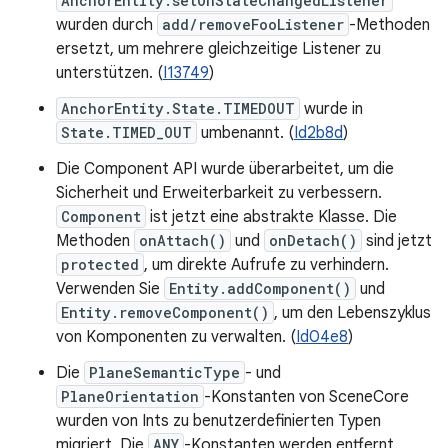
AnchorEntity.setOnStateChangedListener
wurden durch
add/removeFooListener
-Methoden
ersetzt, um mehrere gleichzeitige Listener zu
unterstützen. (
I13749
)
AnchorEntity.State.TIMEDOUT
wurde in
State.TIMED_OUT
umbenannt. (
Id2b8d
)
Die Component API wurde überarbeitet, um die
Sicherheit und Erweiterbarkeit zu verbessern.
Component
ist jetzt eine abstrakte Klasse. Die
Methoden
onAttach()
und
onDetach()
sind jetzt
protected
, um direkte Aufrufe zu verhindern.
Verwenden Sie
Entity.addComponent()
und
Entity.removeComponent()
, um den Lebenszyklus
von Komponenten zu verwalten. (
Id04e8
)
Die
PlaneSemanticType
- und
PlaneOrientation
-Konstanten von SceneCore
wurden von Ints zu benutzerdefinierten Typen
migriert. Die
ANY
-Konstanten werden entfernt.