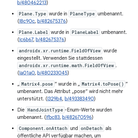
b/480462213
)
Plane.Type
wurde in
PlaneType
umbenannt.
(
I8c90c
,
b/482675376
)
Plane.Label
wurde in
PlaneLabel
umbenannt.
(
Ic6b67
,
b/482675376
)
androidx.xr.runtime.FieldOfView
wurde
eingestellt. Verwenden Sie stattdessen
androidx.xr.runtime.math.FieldOfView
.
(
Ia01a0
,
b/480233045
)
„
Matrix4.pose
“ wurde in „
Matrix4.toPose()
“
umbenannt. Das Attribut „pose“ wird nicht mehr
unterstützt. (
I329b4
,
b/493383490
)
Die
HandJointType
-Enum-Werte wurden
umbenannt. (
Ifbc83
,
b/482670596
)
Component.onAttach
und
onDetach
als
öffentliche API verfügbar machen, um