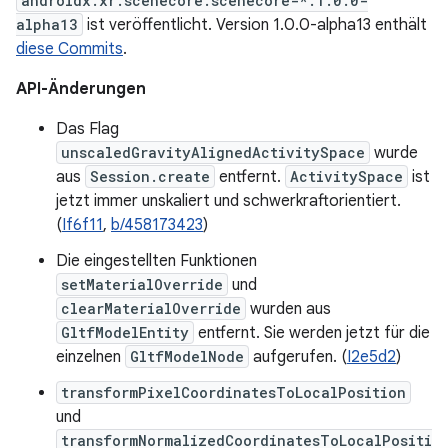
androidx.xr.scenecore:scenecore-*:1.0.0-
alpha13
ist veröffentlicht. Version 1.0.0-alpha13 enthält
diese Commits
.
API-Änderungen
Das Flag
unscaledGravityAlignedActivitySpace
wurde
aus
Session.create
entfernt.
ActivitySpace
ist
jetzt immer unskaliert und schwerkraftorientiert.
(
If6f11
,
b/458173423
)
Die eingestellten Funktionen
setMaterialOverride
und
clearMaterialOverride
wurden aus
GltfModelEntity
entfernt. Sie werden jetzt für die
einzelnen
GltfModelNode
aufgerufen. (
I2e5d2
)
transformPixelCoordinatesToLocalPosition
und
transformNormalizedCoordinatesToLocalPositi