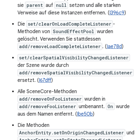
sie
parent
auf
null
setzen und alle starken
Verweise auf diese Instanzen entfernen. (
I396c9
)
Die
set/clearOnLoadCompleteListener
-
Methoden von
SoundEffectPool
wurden
gelöscht. Verwenden Sie stattdessen
add/removeLoadCompleteListener
. (
Iae78d
)
set/clearSpatialVisibilityChangedListener
der Szene wurde durch
add/removeSpatialVisibilityChangedListener
ersetzt. (
I67dff
)
Alle SceneCore-Methoden
add/removeOnFooListener
wurden in
add/removeFooListener
umbenannt.
On
wurde
aus dem Namen entfernt. (
Ibe50b
)
Die Methoden
AnchorEntity.setOnOriginChangedListener
und