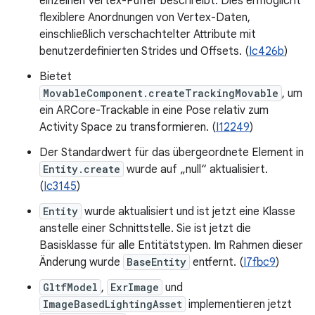
einzelnen Vertex-Puffer beschreibt. Dies ermöglicht
flexiblere Anordnungen von Vertex-Daten,
einschließlich verschachtelter Attribute mit
benutzerdefinierten Strides und Offsets. (
Ic426b
)
Bietet
MovableComponent.createTrackingMovable
, um
ein ARCore-Trackable in eine Pose relativ zum
Activity Space zu transformieren. (
I12249
)
Der Standardwert für das übergeordnete Element in
Entity.create
wurde auf „null“ aktualisiert.
(
Ic3145
)
Entity
wurde aktualisiert und ist jetzt eine Klasse
anstelle einer Schnittstelle. Sie ist jetzt die
Basisklasse für alle Entitätstypen. Im Rahmen dieser
Änderung wurde
BaseEntity
entfernt. (
I7fbc9
)
GltfModel
,
ExrImage
und
ImageBasedLightingAsset
implementieren jetzt