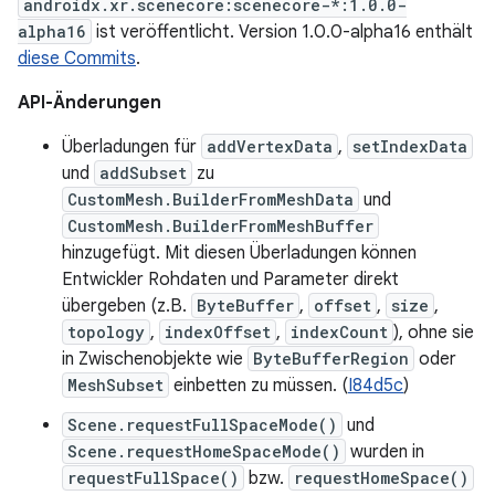
androidx.xr.scenecore:scenecore-*:1.0.0-
alpha16
ist veröffentlicht. Version 1.0.0-alpha16 enthält
diese Commits
.
API-Änderungen
Überladungen für
addVertexData
,
setIndexData
und
addSubset
zu
CustomMesh.BuilderFromMeshData
und
CustomMesh.BuilderFromMeshBuffer
hinzugefügt. Mit diesen Überladungen können
Entwickler Rohdaten und Parameter direkt
übergeben (z.B.
ByteBuffer
,
offset
,
size
,
topology
,
indexOffset
,
indexCount
), ohne sie
in Zwischenobjekte wie
ByteBufferRegion
oder
MeshSubset
einbetten zu müssen. (
I84d5c
)
Scene.requestFullSpaceMode()
und
Scene.requestHomeSpaceMode()
wurden in
requestFullSpace()
bzw.
requestHomeSpace()