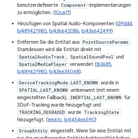
benutzerdefinierte
Component
-Implementierungen
zu ermöglichen. (
I0ca1f
)
Hinzufügen von Spatial Audio-Komponenten (
I39ddd
,
b/489421980
,
b/436642086
,
b/436642499
)
Entfernen Sie die Entität aus
PointSourceParams
.
Stattdessen wird die Entität direkt mit
SpatialAudioTrack
,
SpatialSoundPool
und
SpatialMediaPlayer
verwendet (
Ib3685
,
b/489421980
,
b/436634048
).
DeviceTrackingMode.LAST_KNOWN
wurde in
SPATIAL_LAST_KNOWN
umbenannt (mit einem
eingestellten Fallback),
INERTIAL_LAST_KNOWN
für
3DoF-Tracking wurde hinzugefügt und
TRACKING_DEGRADED
wurde
TrackingState
hinzugefügt. (
Ie661c
,
b/445466590
)
GroupEntity
eingestellt. Wenn Sie eine Entität mit