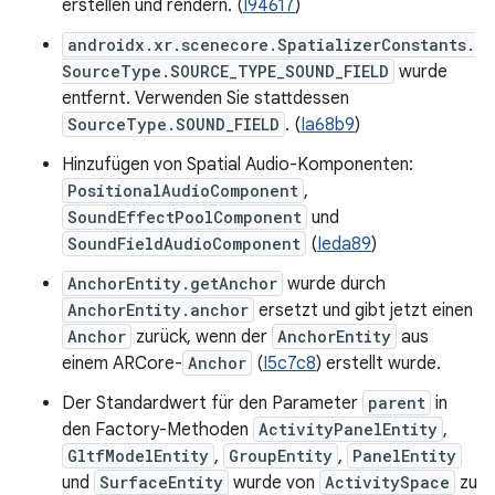
erstellen und rendern. (
I94617
)
androidx.xr.scenecore.SpatializerConstants.
SourceType.SOURCE_TYPE_SOUND_FIELD
wurde
entfernt. Verwenden Sie stattdessen
SourceType.SOUND_FIELD
. (
Ia68b9
)
Hinzufügen von Spatial Audio-Komponenten:
PositionalAudioComponent
,
SoundEffectPoolComponent
und
SoundFieldAudioComponent
(
Ieda89
)
AnchorEntity.getAnchor
wurde durch
AnchorEntity.anchor
ersetzt und gibt jetzt einen
Anchor
zurück, wenn der
AnchorEntity
aus
einem ARCore-
Anchor
(
I5c7c8
) erstellt wurde.
Der Standardwert für den Parameter
parent
in
den Factory-Methoden
ActivityPanelEntity
,
GltfModelEntity
,
GroupEntity
,
PanelEntity
und
SurfaceEntity
wurde von
ActivitySpace
zu