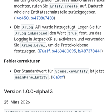
nur der grundlegenden Entitätsfunktionalität haben
möchten, rufen Sie
Entity.create
auf. Dadurch
wird eine Entitätsschnittstelle zurückgegeben.
(
I4c450
,
b/473867483
)
Die
XrLog
API wurde hinzugefügt. Legen Sie für
XrLog.isEnabled
den Wert
true
fest, um das
Logging in JetpackXR zu aktivieren, und verwenden
Sie
XrLog.Level
, um die Protokollebene
festzulegen. (
I76a1f
,
b/463460895
,
b/487378441
)
Fehlerkorrekturen
Der Standardwert für
Scene.keyEntity
ist jetzt
mainPanelEntity
. (
I6a3ef
)
Version 1
.
0
.
0-alpha13
25. März 2026