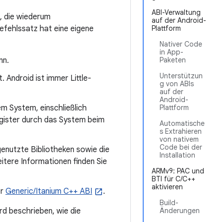
ABI-Verwaltung
, die wiederum
auf der Android-
efehlssatz hat eine eigene
Plattform
Nativer Code
in App-
nn.
Paketen
Unterstützun
 Android ist immer Little-
g von ABIs
auf der
Android-
 System, einschließlich
Plattform
gister durch das System beim
Automatische
s Extrahieren
von nativem
Code bei der
nutzte Bibliotheken sowie die
Installation
itere Informationen finden Sie
ARMv9: PAC und
BTI für C/C++
aktivieren
er
Generic/Itanium C++ ABI
.
Build-
rd beschrieben, wie die
Änderungen