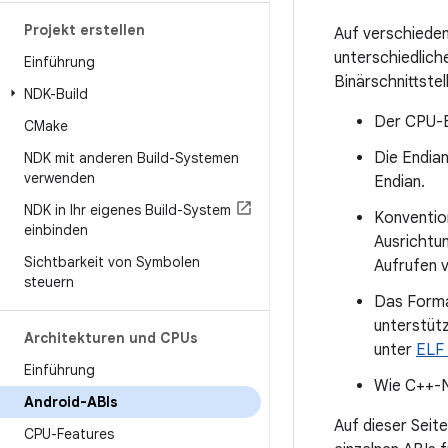
Projekt erstellen
Auf verschiede
unterschiedlich
Einführung
Binärschnittstel
NDK-Build
Der CPU-B
CMake
Die Endian
NDK mit anderen Build-Systemen
verwenden
Endian.
NDK in Ihr eigenes Build-System
Konventio
einbinden
Ausrichtu
Sichtbarkeit von Symbolen
Aufrufen 
steuern
Das Forma
unterstütz
Architekturen und CPUs
unter
ELF 
Einführung
Wie C++-N
Android-ABIs
Auf dieser Seit
CPU-Features