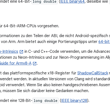
ndet eine 64-Bit-
long double
(
IEEE binary64
, dieselbe wie
 für 64-Bit-ARM-CPUs vorgesehen.
ormationen zu den Teilen der ABI, die nicht Android-spezifisch s
von Arm. Arm bietet auch einige Portierungstipps unter
64-bi
-Intrinsics
in C- und C++-Code verwenden, um die Advanced
tionen zu Neon-Intrinsics und zur Neon-Programmierung im All
uide for Armv8-A
.
st das plattformspezifische x18-Register für
ShadowCallStack
r
endet werden. In aktuellen Versionen von Clang wird standar
oid verwendet. Wenn Sie also keinen handgeschriebenen Assemb
, müssen Sie sich darüber keine Gedanken machen.
ndet eine 128‑Bit-
long double
(
IEEE binary128
).