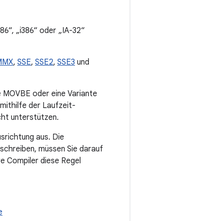
x86“, „i386“ oder „IA-32“
MMX
,
SSE
,
SSE2
,
SSE3
und
e MOVBE oder eine Variante
mithilfe der Laufzeit-
cht unterstützen.
srichtung aus. Die
schreiben, müssen Sie darauf
re Compiler diese Regel
e