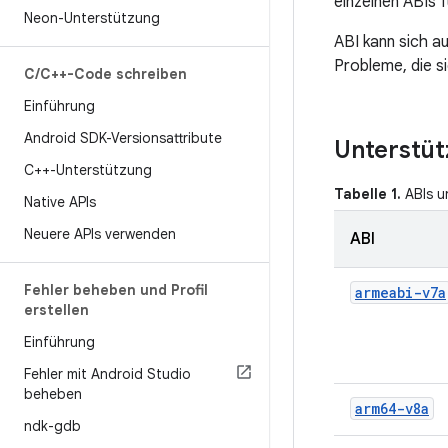
einzelnen ABIs f
Neon-Unterstützung
ABI kann sich au
Probleme, die s
C
/
C++-Code schreiben
Einführung
Android SDK-Versionsattribute
Unterstüt
C++-Unterstützung
Tabelle 1.
ABIs u
Native APIs
Neuere APIs verwenden
ABI
Fehler beheben und Profil
armeabi-v7a
erstellen
Einführung
Fehler mit Android Studio
beheben
arm64-v8a
ndk-gdb