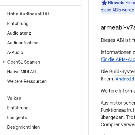
Hinweis
:Früh
diese ABIs wurde 
Hohe Audioqualität
Einführung
armeabi-v7
Audiolatenz
Dieses ABI ist
Audioaufnahme
Informationen zu
A-Audio
für die ARM-Arc
Open
SL Spanien
Die Build-Syst
Native MIDI API
Ihrem
Android
Weitere Ressourcen
Weitere Informa
Vulkan
Aus historische
Einführung
Funktionsaufruf
übergeben. Trot
Los gehts
Compiler verwe
Designrichtlinien