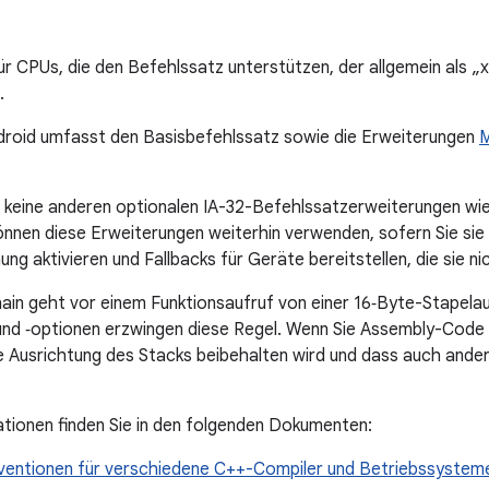
für CPUs, die den Befehlssatz unterstützen, der allgemein als „
.
droid umfasst den Basisbefehlssatz sowie die Erweiterungen
 keine anderen optionalen IA-32-Befehlssatzerweiterungen wi
önnen diese Erweiterungen weiterhin verwenden, sofern Sie sie 
ng aktivieren und Fallbacks für Geräte bereitstellen, die sie ni
in geht vor einem Funktionsaufruf von einer 16‑Byte-Stapelau
nd ‑optionen erzwingen diese Regel. Wenn Sie Assembly-Code 
e Ausrichtung des Stacks beibehalten wird und dass auch ande
tionen finden Sie in den folgenden Dokumenten:
ventionen für verschiedene C++-Compiler und Betriebssystem