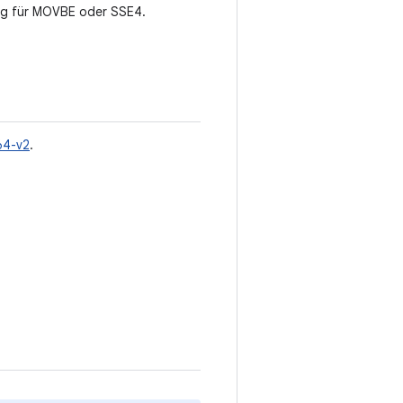
ng für MOVBE oder SSE4.
64-v2
.