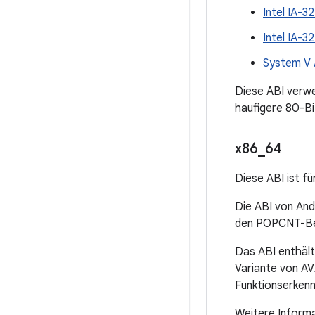
Intel IA-3
Intel IA-
System V 
Diese ABI verwe
häufigere 80-Bi
x86
_
64
Diese ABI ist f
Die ABI von An
den POPCNT-Be
Das ABI enthäl
Variante von AV
Funktionserkennu
Weitere Informa