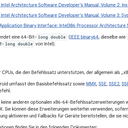
2 Intel Architecture Software Developer's Manual, Volume 2: In
32 Intel Architecture Software Developer's Manual, Volume 3: 
Application Binary Interface: Intel386 Processor Architecture
ndet eine 64-Bit-
long double
(
IEEE binary64
, dieselbe wie
t-
long double
von Intel).
ür CPUs, die den Befehlssatz unterstützen, der allgemein als „
droid umfasst den Basisbefehlssatz sowie
MMX
,
SSE
,
SSE2
,
SS
fehl.
t keine anderen optionalen x86-64-Befehlssatzerweiterungen
X. Sie können diese Erweiterungen weiterhin verwenden, sofern 
ng aktivieren und Fallbacks für Geräte bereitstellen, die sie ni
tionen finden Sie in den folgenden Dokumenten: