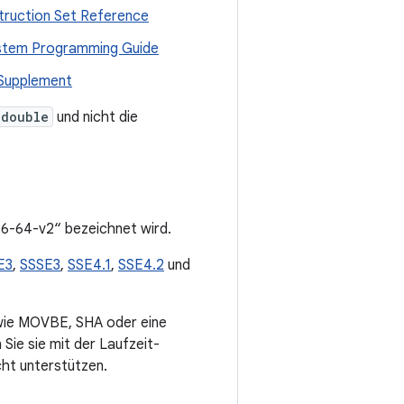
struction Set Reference
System Programming Guide
 Supplement
double
und nicht die
x86-64-v2“ bezeichnet wird.
E3
,
SSSE3
,
SSE4.1
,
SSE4.2
und
 wie MOVBE, SHA oder eine
Sie sie mit der Laufzeit-
cht unterstützen.