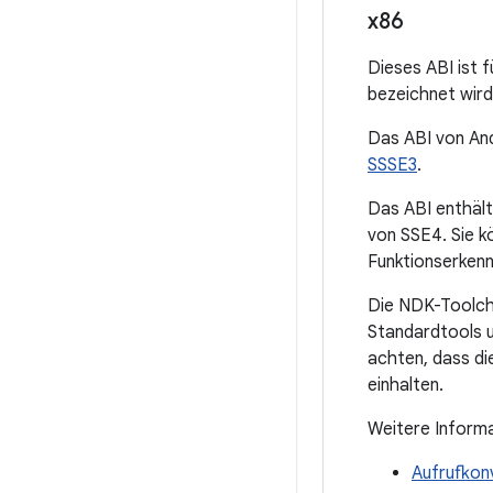
x86
Dieses ABI ist 
bezeichnet wird
Das ABI von An
SSSE3
.
Das ABI enthält
von SSE4. Sie k
Funktionserkennu
Die NDK-Toolcha
Standardtools u
achten, dass di
einhalten.
Weitere Informa
Aufrufkon