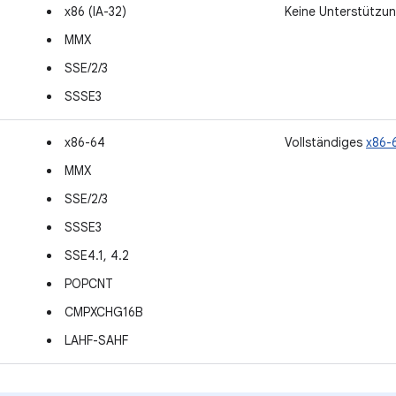
x86 (IA-32)
Keine Unterstützu
MMX
SSE/2/3
SSSE3
x86-64
Vollständiges
x86-
MMX
SSE/2/3
SSSE3
SSE4.1, 4.2
POPCNT
CMPXCHG16B
LAHF-SAHF