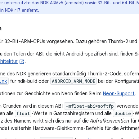
er unterstützte das NDK ARMv5 (armeabi) sowie 32-Bit- und 64-Bit-M
in NDK r17 entfernt.
a
 für 32-Bit-ARM-CPUs vorgesehen. Dazu gehören Thumb-2 und
 den Teilen der ABI, die nicht Android-spezifisch sind, finden S
hitektur
.
eme des NDK generieren standardmäßig Thumb-2-Code, sofern 
.mk
für ndk-build oder
ANDROID_ARM_MODE
bei der Konfigurat
tionen zur Geschichte von Neon finden Sie im
Neon-Support
.
n Gründen wird in diesem ABI
-mfloat-abi=softfp
verwendet
en alle
float
-Werte in Ganzzahlregistern und alle
double
-W
z des Namens wirkt sich dies nur auf die
Aufrufkonvention
für 
ndet weiterhin Hardware-Gleitkomma-Befehle für die Arithmet