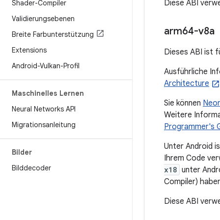
Diese ABI verwe
Shader-Compiler
Validierungsebenen
arm64-v8a
Breite Farbunterstützung
Extensions
Dieses ABI ist
Android-Vulkan-Profil
Ausführliche Inf
Architecture
Maschinelles Lernen
Sie können
Neon
Neural Networks API
Weitere Informa
Migrationsanleitung
Programmer's G
Unter Android i
Bilder
Ihrem Code verw
Bilddecoder
x18
unter Andr
Compiler) haben
Diese ABI verwe