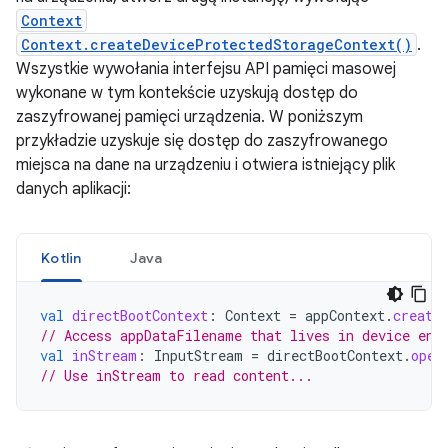
Context
Context.createDeviceProtectedStorageContext()
.
Wszystkie wywołania interfejsu API pamięci masowej
wykonane w tym kontekście uzyskują dostęp do
zaszyfrowanej pamięci urządzenia. W poniższym
przykładzie uzyskuje się dostęp do zaszyfrowanego
miejsca na dane na urządzeniu i otwiera istniejący plik
danych aplikacji:
Kotlin
Java
val
directBootContext
:
Context
=
appContext
.
create
// Access appDataFilename that lives in device enc
val
inStream
:
InputStream
=
directBootContext
.
open
// Use inStream to read content...