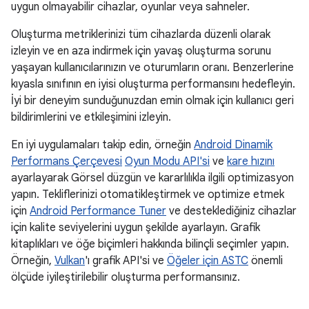
uygun olmayabilir cihazlar, oyunlar veya sahneler.
Oluşturma metriklerinizi tüm cihazlarda düzenli olarak
izleyin ve en aza indirmek için yavaş oluşturma sorunu
yaşayan kullanıcılarınızın ve oturumların oranı. Benzerlerine
kıyasla sınıfının en iyisi oluşturma performansını hedefleyin.
İyi bir deneyim sunduğunuzdan emin olmak için kullanıcı geri
bildirimlerini ve etkileşimini izleyin.
En iyi uygulamaları takip edin, örneğin
Android Dinamik
Performans Çerçevesi
Oyun Modu API'si
ve
kare hızını
ayarlayarak Görsel düzgün ve kararlılıkla ilgili optimizasyon
yapın. Tekliflerinizi otomatikleştirmek ve optimize etmek
için
Android Performance Tuner
ve desteklediğiniz cihazlar
için kalite seviyelerini uygun şekilde ayarlayın. Grafik
kitaplıkları ve öğe biçimleri hakkında bilinçli seçimler yapın.
Örneğin,
Vulkan
'ı grafik API'si ve
Öğeler için ASTC
önemli
ölçüde iyileştirilebilir oluşturma performansınız.