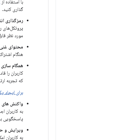
با استفاده از
r
گذاری کنید.
رمزگذاری انته
پروتکل‌های ر
مورد نظر قاب
محتوای غنی 
هنگام اشتراک
همگام سازی ب
کاربران را ق
که تجربه ارتب
برای ایجاد یک برنا
واکنش های پ
به کاربران ا
پاسخگویی بدو
ویرایش و حذ
به کاربران ا