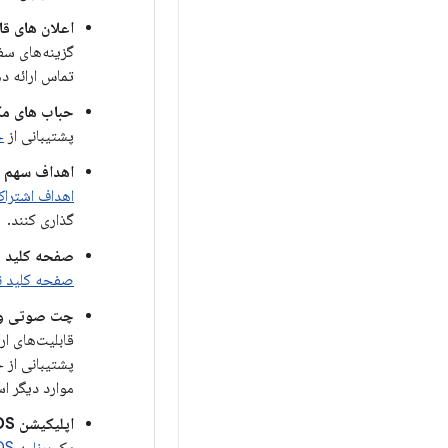
اعلان های قا
تماس ارائه د
حباب های مک
پشتیبانی از
ح
اهداف سهم 
اهداف اشتراک
گذاری کنند.
صفحه کلید نر
صفحه کلید نر
چت صوتی و
قابلیت‌های ا
پشتیبانی از 
موارد دیگر است، در حالی که
اپلیکیشن Wear OS