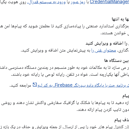
CredentialManage
با
رمز عبور
یا
ورود به سیستم فدرال،
روی هویت یکپار
ا به انتها
مزگذاری استاندارد صنعتی را پیاده‌سازی کنید تا مطمئن شوید که پیام‌ها امن
ل خواندن هستند.
را اضافه و ویرایش کنید
‌گذاری،
محتوای غنی را
به پیش‌نمایش متن اضافه و ویرایش کنید.
ین دستگاه ها
ادر می سازد تا به مکالمات خود به طور منسجم در چندین دستگاه دسترسی داش
اطی آنها یکپارچه است، خواه در تلفن، رایانه لوحی یا رایانه خود باشند.
مه چت با پایگاه داده بیدرنگ Firebase، به کد لبه
مراجعه کنید.
یام
جازه دهید تا به پیام‌ها با شکلک یا گرافیک سفارشی واکنش نشان دهند و روشی 
ن تایپ کردن پیام ارائه دهند.
ف پیام
مکان کنترل پیام های خود را پس از ارسال، از جمله ویرایش و حذف در یک بازه