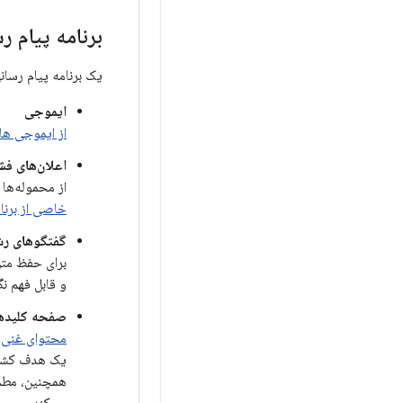
برنامه پیام ر
یک برنامه پیام رسانی
ایموجی
از ایموجی ها
اعلان‌های فشاری ب
از محموله‌ها با Firebase Cloud Messaging (FCM) استفاد
خاصی از برنا
گفتگوهای رش
برای حفظ متن
و قابل فهم ن
صفحه کلیدها
محتوای غنی
یک هدف کشیدن 
همچنین، مطمئ