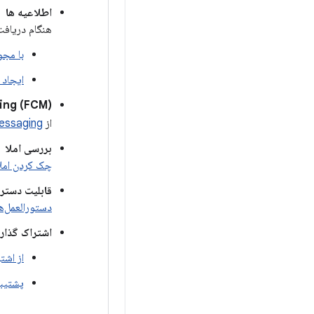
اطلاعیه ها
هنگام دریافت 
با مجو
ایجاد 
ing (FCM)
از
essaging
بررسی املا
چک کردن املا 
قابلیت دستر
دستورالعمل‌ه
اشتراک گذار
از اشتراک‌گذاری Android برای اشتراک‌
پشتیبا