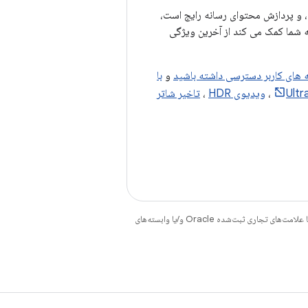
س، و پردازش محتوای رسانه رایج است،
ال به شما کمک می کند از آخرین ویژگی
ه های کاربر دسترسی داشته باشید
و
با
،
ویدیوی HDR
،
تاخیر شاتر
هستند. جاوا و OpenJDK علامت‌های تجاری یا علامت‌های تجاری ثبت‌شده Oracle و/یا وابسته‌های