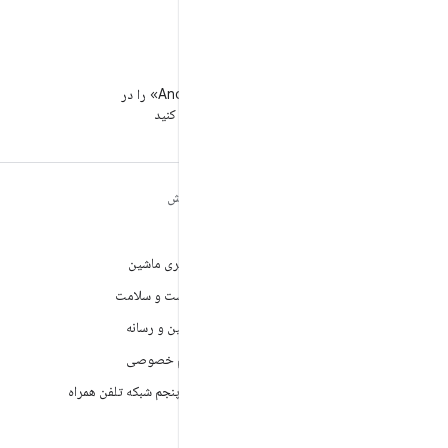
WeChat
«توسعه‌دهندگان Android» را در
WeChat دنبال کنید
مطالب بیشتر درباره
کاوش
ANDROID
بازی
Android
یادگیری ماشین
Android برای سازمان‌ها
بهداشت و سلامت
امنیت
دوربین و رسانه
منبع آزاد
حریم خصوصی
اخبار
نسل پنجم شبکه تلفن همراه
وبلاگ
پادکست‌ها