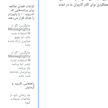
کردی برای اکثر کاربران ما در تمام
الزامات فضای مکالمه
برای برنامه‌هایی که
اندروید ۱۰ یا پایین‌تر
را هدف قرار می‌دهند
جایگزین: اگر از
MessagingSty
le استفاده شده
باشد اما هیچ
میانبری ارائه نشده
باشد
جایگزین: اگر از
MessagingSty
le استفاده نشده
باشد، اما برنامه
یک برنامه
پیام‌رسان شناخته
شده باشد
راهنمایی، کاربرد و
آزمایش
چه زمانی باید از
مکالمات استفاده
کنم؟