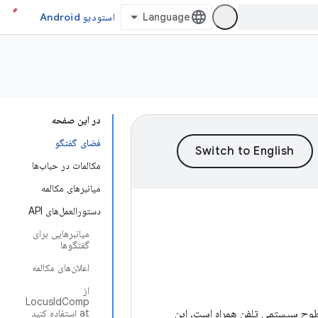
استودیو Android
در این صفحه
فضای گفتگو
مکالمات در حباب‌ها
میانبرهای مکالمه
دستورالعمل‌های API
میانبرهایی برای
گفتگوها
اعلان‌های مکالمه
از
LocusIdComp
طوح سیستمی تلفن همراه است. این
at استفاده کنید