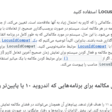
الماتی را که کاربر به احتمال زیاد به آنها علاقه‌مند است، تعیین می‌کند. از ج
 در هر مکالمه است. سیستم در صورت برچسب‌گذاری صحیح، از تعاملات با یک م
ی‌شود. با این حال، سیستم در مورد مکالماتی که به طور کامل در برنامه اتفاق اف
ذاری شده باشند. بنابراین، اکیداً توصیه می‌کنیم که
یک
LocusIdCompat
ب
 با
LocusIdCompat
مرتبط حاشیه‌نویسی کنید.
LocusIdCompat
برای
 مکالمه و فعال کردن سیستم برای نمایش زمان صحیح آخرین تعامل کاربر (از جم
 اگر از
setShortcutInfo()
برای مرتبط کردن مکالمه با یک میانبر استفا
Locus
مناسب را پیوست می‌کند.
ای برنامه‌هایی که اندروید ۱۰ یا پایین‌تر را هدف قرار می‌دهند
اگر یک برنامه اندروید ۱۱ را هدف قرار ندهد، پیام‌های آن همچنان می‌توانند در فضای مکالمه
ا برآورده کند. این بخش الزامات آن برنامه‌ها و رفتار جایگزین در صورت عدم بر