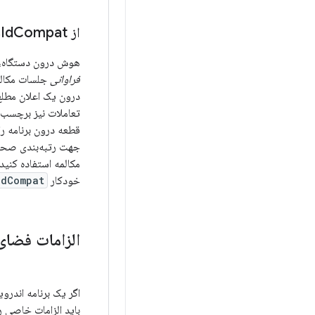
از Locus
Compat استفاده کنید
Id
هوش درون دستگاه، مک
فراوانی
جلسات مکالمه
درون یک اعلان مطلع م
تعاملات نیز برچسب‌گ
قطعه درون برنامه را
جهت رتبه‌بندی صحیح
مکالمه استفاده کنید.
خودکار
IdCompat
الزامات فضای مکالمه بر
باید الزامات خاصی ر