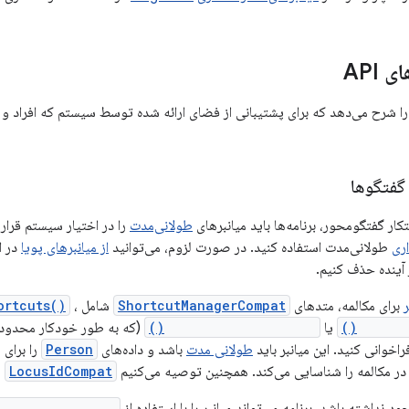
 API
ش APIهایی را شرح می‌دهد که برای پشتیبانی از فضای ارائه شده توسط سیستم که افراد 
 گفتگوها
کار گفتگومحور، برنامه‌ها باید میانبرهای
طولانی‌مدت
را در اختیار سیستم قرار 
اری
طولانی‌مدت استفاده کنید. در صورت لزوم، می‌توانید
از میانبرهای پویا
 آینده حذف کنیم.
ر
برای مکالمه، متدهای
ShortcutManagerCompat
شامل
،
ortcuts()
addDyna
یا
pushDynamicShortcut()
(که به طور خودکار محدودیت
اخوانی کنید. این میانبر باید
طولانی مدت
باشد و داده‌های
Person
را برای 
در مکالمه را شناسایی می‌کند. همچنین توصیه می‌کنیم
LocusIdCompat
ر
ود نداشته باشد، برنامه می‌تواند میانبر را با استفاده از
LivedShortcuts()