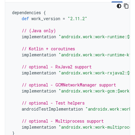
dependencies
{
def
work_version
=
"2.11.2"
// (Java only)
implementation
"androidx.work:work-runtime:$wo
// Kotlin + coroutines
implementation
"androidx.work:work-runtime-ktx
// optional - RxJava2 support
implementation
"androidx.work:work-rxjava2:$wo
// optional - GCMNetworkManager support
implementation
"androidx.work:work-gcm:$work_v
// optional - Test helpers
androidTestImplementation
"androidx.work:work-
// optional - Multiprocess support
implementation
"androidx.work:work-multiproces
}