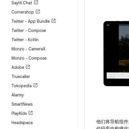
Say
Hi Chat
Cornershop
Twitter - App Bundle
Twitter - Compose
Twitter - Kotlin
Monzo - Camera
X
Monzo - Compose
Adobe
Truecaller
Tokopedia
Alarmy
Smart
News
Play
Kids
他们将导航组件
Headspace
代码库中构建此