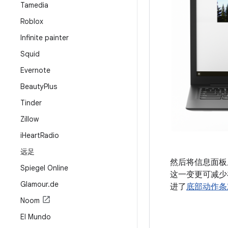
Tamedia
Roblox
Infinite painter
Squid
Evernote
Beauty
Plus
Tinder
Zillow
i
Heart
Radio
远足
然后将信息面板
Spiegel Online
这一变更可减少
Glamour
.
de
进了
底部动作条
Noom
El Mundo