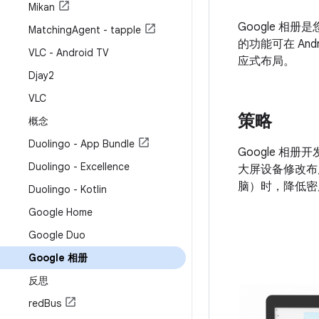
Mikan
Google 
Matching
Agent - tapple
的功能可在 An
VLC - Android TV
应式布局。
Djay2
VLC
策略
概念
Duolingo - App Bundle
Google 
Duolingo - Excellence
大屏设备修改布
脑）时，降低密
Duolingo - Kotlin
Google Home
Google Duo
Google 相册
反思
red
Bus