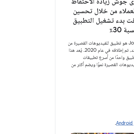
ى جوش زيادة الاحتفاظ
لعملاء من خلال تحسين
ت بدء تشغيل التطبيق
بة 30٪
Josh هو تطبيق للفيديوهات القصيرة من
الهند، تم إطلاقه في عام 2020. يُعد هذا
طبيق واحدًا من أسرع تطبيقات
يديوهات القصيرة نموًا ويضم أكثر من
124 مليون مستخدم نشط شهريًا، ومن
هم تحسينه على مجموعة من الأجهزة
لية أو متوسطة أو منخفضة) والحفاظ
 تقديم تجربة عادية لجميع هذه
هزة جميعها عاملاً بالغ الأهمية لتحقيق
جاح. ساعدها تحسين وقت الشركات
اشئة وجعلها سريعة الاستجابة على
يق النجاح.
A
.