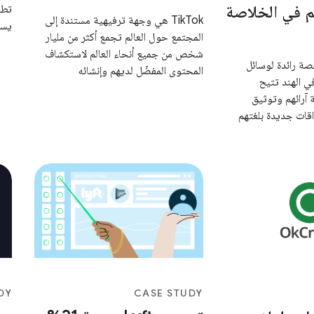
م في الخلاصة
تطب
TikTok هي وجهة ترفيهية مستندة إلى
يسب
المجتمع حول العالم تجمع أكثر من مليار
الأ
شخص من جميع أنحاء العالم لاستكشاف
 هو منصة رائدة لوسائل
المحتوى المفضّل لديهم وإنشائه
تلب
ي الهند تتيح
ومشاركته.
إجر
آرائهم وتوثيق
الج
قات جديدة بلغتهم
DY
CASE STUDY