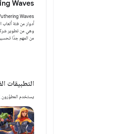
ing Waves
أدوار من فئة ألعاب ال
من المهم جدًا تحسين
لتوفير تجربة مستخد
مستدام خلال جلسات 
بدءًا من
التطبيقات الف
يستخدم المطوّرون
ت