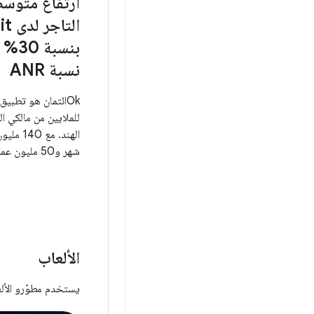
ارتفاع متوسط
الت
بنسبة
نسبة ANR
Okائتمان هو تطبيق 
للملايين من مالكي ا
الهند. مع
شهر و50 مليو
الما
بقيمة 50 مليا
وبفضل هذا النطاق ال
وسلسة لجميع المست
الألعاب
وقت بدء تشغيل التط
يستخدم مطوّرو الأل