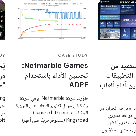
DY
CASE STUDY
UN تستفيد من
Netmarble Games:
التطبيقات
تحسين الأداء باستخدام
من
حسين أداء ألعاب
ADPF
"م
طوّرت شركة Netmarble، وهي شركة
رائدة في مجال تطوير الألعاب على الأجهزة
متوا
دارة درجة الحرارة من
الجوّالة، Game of Thrones:
ي تواجه مطوّري
Kingsroad (ستتوفّر قريبًا على أجهزة
الألعاب على Android. لتقديم أفضل
Android)، وهي لعبة مغامرة وإثارة
، يحتاج المطوّرون
تتضمّن تقمّص الأدوار وتستند إلى سلسلة
لا 