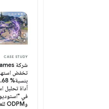
إلى أدوات لتحقيق الت
اللقطات العالية في ا
الطاقة المستدام. يوفّ
CASE STUDY
شركة es
تخفض استهلا
أداة تحليل اس
وODPM ل