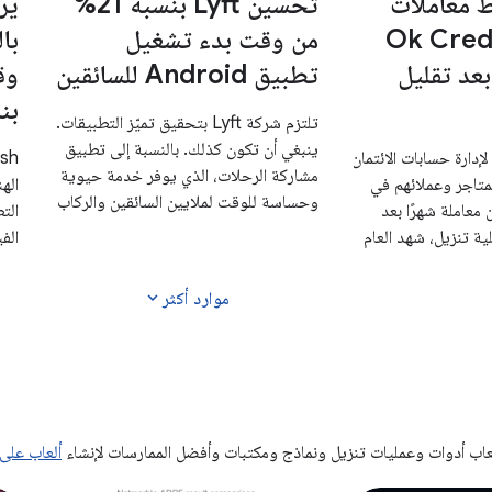
 معاملات
تحسين Lyft بنسبة 21%
ير
اجر لدى Ok Credit
من وقت بدء تشغيل
با
 30% بعد تقليل
تطبيق Android للسائقين
وق
بنس
تلتزم شركة Lyft بتحقيق تميّز التطبيقات.
ينبغي أن تكون كذلك. بالنسبة إلى تطبيق
لإدارة حسابات الائتمان
مشاركة الرحلات، الذي يوفر خدمة حيوية
لمتاجر وعملائهم في
وحساسة للوقت لملايين السائقين والركاب
 140 مليون معاملة شهرًا بعد
الت
كل يوم، ينتج عن التطبيق البطيء أو غير
ن عملية تنزيل، شهد العام
الف
المستجيب مشاكل غير مقبولة.
ضي وحده Okائتمان تسجيل معاملات
ر دولار أمريكي في التطبيق.
الم
expand_more
موارد أكثر
واسع النطاق،
(عا
استطاعت Ok Credit تجربة سلسة
على
خدمين من خلال
الأج
التركيز على تقليل أخطاء ANR وتحسين
الن
بيق.
الن
تحق
عاب أدوات وعمليات تنزيل ونماذج ومكتبات وأفضل الممارسات لإنشاء
ألعاب على ndroid