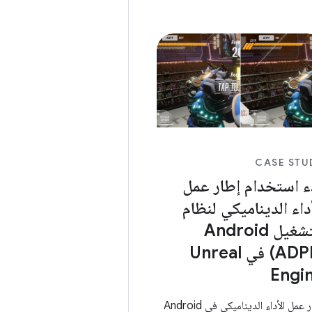
ماذج ألعاب تقمّص
CASE STU
ء استخدام إطار عمل
أداء الديناميكي لنظام
التشغيل Android
(ADPF) في Unreal
Engi
إطار عمل الأداء الديناميكي في Android