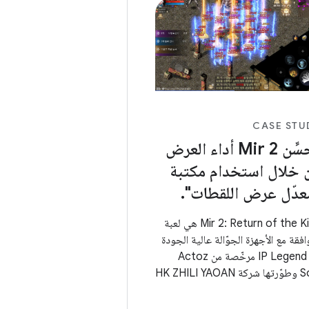
CASE STU
يُحسِّن Mir 2 أداء العرض
 خلال استخدام مكتبة
عدّل عرض اللقطات".
Mir 2: Return of the King هي لعبة
فقة مع الأجهزة الجوّالة عالية الجودة
من IP Legend مرخّصة من Actoz
Soft وطوّرتها شركة HK ZHILI YAOAN
LIMITED باستخدام محرّك ألعاب Unity.
تعيد هذه اللعبة فقط بشكلٍ مثالي شعور