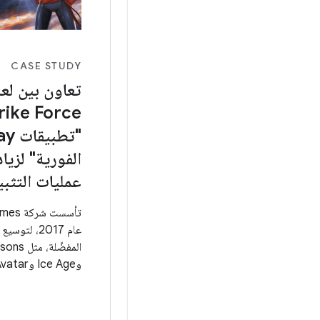
CASE STUDY
"تطب
الفورية" لزيا
عمليات التثب
عام 2017، لت
القصص التفاعلية وال
التالي.