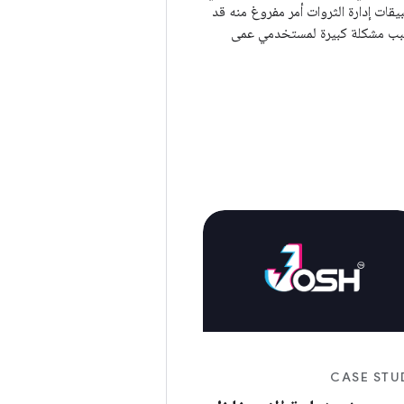
يقات إدارة الثروات أمر مفروغ منه قد
ب مشكلة كبيرة لمستخدمي عمى
لوان وأولئك الذين يعانون من ضعف في
رؤية الألوان.يسعى فريق Futubull إلى
ية احتياجات المستخدمين من خلال
اء تحسينات ملموسة حتى يتمكن
ميع من فهم مفتاح الثروة.
CASE STU