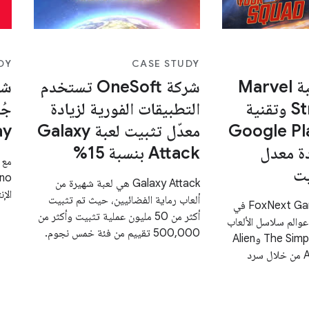
DY
CASE STUDY
تعاون بين لعبة Marvel
شركة OneSoft تستخدم
Strike Force وتقنية
التطبيقات الفورية لزيادة
جُ
يقات Google Play
معدّل تثبيت لعبة Galaxy
lay
دة معدل
Attack بنسبة 15%
مع 
يت
Galaxy Attack هي لعبة شهيرة من
الإن
ألعاب رماية الفضائيين، حيث تم تثبيت
تأسست شركة FoxNext Games في
أكثر من 50 مليون عملية تثبيت وأكثر من
وسيع عوالم سلاسل الألعاب
500,000 تقييم من فئة خمس نجوم.
المفضّلة، مثل The Simpsons وAlien
وIce Age وAvatar من خلال سرد
غامرة من الجيل