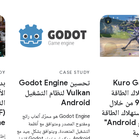
وازن بين معدّلات
Game of Thrones التي فازت بجائزة
Mir 2 ، وهو أحد ن
لثانية واستهلاك
Emmy® وجائزة
ر
DY
CASE STUDY
Kuro Gam
تحسين Godot Engine
بد
ك الطاقة
Vulkan لنظام التشغيل
ال
بنسبة% 9.68 من خلال
Android
تهلاك الطاقة
Godot Engine هو محرّك ألعاب رائج
في "استوديو Android"
ne
ومفتوح المصدر ومتوافق مع أنظمة
لعبة
التشغيل المتعددة، ويتوافق بشكلٍ جيد مع
Android. يمكن استخدام Godot لإنشاء