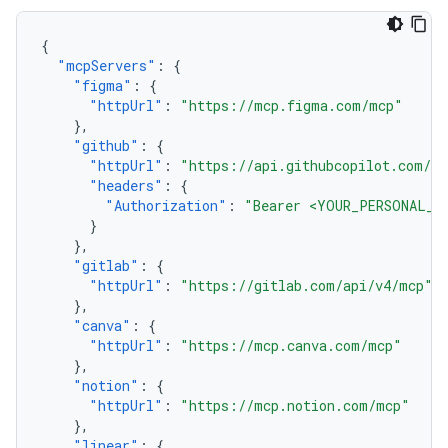
{
"mcpServers"
:
{
"figma"
:
{
"httpUrl"
:
"https://mcp.figma.com/mcp"
},
"github"
:
{
"httpUrl"
:
"https://api.githubcopilot.com/m
"headers"
:
{
"Authorization"
:
"Bearer <YOUR_PERSONAL_A
}
},
"gitlab"
:
{
"httpUrl"
:
"https://gitlab.com/api/v4/mcp"
},
"canva"
:
{
"httpUrl"
:
"https://mcp.canva.com/mcp"
},
"notion"
:
{
"httpUrl"
:
"https://mcp.notion.com/mcp"
},
"linear"
:
{