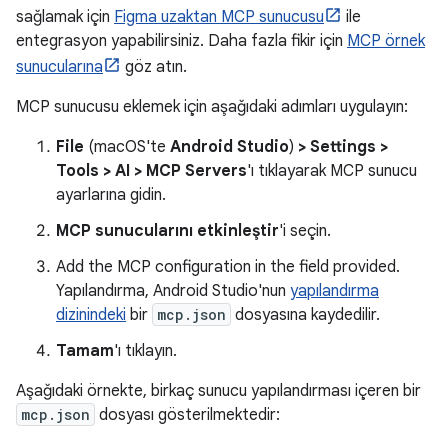
sağlamak için
Figma uzaktan MCP sunucusu
ile
entegrasyon yapabilirsiniz. Daha fazla fikir için
MCP örnek
sunucularına
göz atın.
MCP sunucusu eklemek için aşağıdaki adımları uygulayın:
File
(macOS'te
Android Studio
)
> Settings >
Tools > AI > MCP Servers
'ı tıklayarak MCP sunucu
ayarlarına gidin.
MCP sunucularını etkinleştir
'i seçin.
Add the MCP configuration in the field provided.
Yapılandırma, Android Studio'nun
yapılandırma
dizinindeki
bir
mcp.json
dosyasına kaydedilir.
Tamam
'ı tıklayın.
Aşağıdaki örnekte, birkaç sunucu yapılandırması içeren bir
mcp.json
dosyası gösterilmektedir: