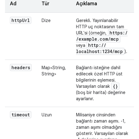
Ad
Tür
Açıklama
http
Url
Dize
Gerekli. Yayınlanabilir
HTTP uç noktasının tam
https:
/
URL'si (örneğin,
/
example
.
com
/
mcp
http:
/
/
veya
localhost:1234
/
mcp
).
headers
Map<String,
Bağlantı isteğine dahil
String>
edilecek özel HTTP üst
bilgilerinin eşlemesi.
{}
Varsayılan olarak
(boş bir harita) değerine
ayarlanır.
timeout
Uzun
Milisaniye cinsinden
bağlantı zaman aşımı. -1,
zaman aşımı olmadığını
gösterir. Varsayılan olarak