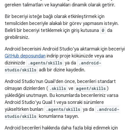
gereken talimatları ve kaynakları dinamik olarak getirir.
Bir beceriyi isteğe bağlı olarak etkinleştirmek için
temsilciden beceriyle alakalı bir görev yapmasını isteyin.
Belirli bir beceriyi tetiklemek için giriş kutusuna
@
da
girebilirsiniz.
Android becerisini Android Studio'ya aktarmak için beceriyi
GitHub deposundan
indirip proje kökünüzde veya ana
dizininizde
.agents/skills
ya da
.android-
studio/skills
adlı bir dizine kaydedin.
Android Studio'nun Quail'den önce, becerileri standart
olmayan dizinlerden (
.skills
ve
agent/skills
)
yüklediğini unutmayın. Bu konumlarda becerileriniz varsa
Android Studio'yu Quail 1 veya sonraki sürümlere
yükseltirken bunları
.agents/skills
ya da
.android-
studio/skills
konumlarına taşıyın.
Android becerileri hakkında daha fazla bilgi edinmek için