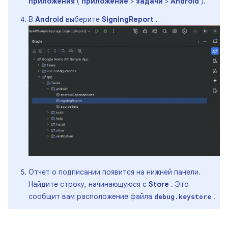
приложения
(
приложение
>
задачи
>
Android
).
В
Android
выберите
SigningReport
.
Отчет о подписании появится на нижней панели.
Найдите строку, начинающуюся с
Store
. Это
сообщит вам расположение файла
.
debug.keystore