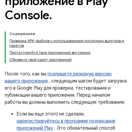
приложение в Play
Console
.
Содержание
Проверка APK-файлов с использованием последних выпусков и
пакетов
Протестируйте свое приложение внутренне
Обновите свой пакет приложений
После того, как вы
подпишете релизную версию
вашего приложения
, следующим шагом будет загрузка
его в Google Play для проверки, тестирования и
публикации вашего приложения. Перед началом
работы вы должны выполнить следующие требования:
Если вы еще этого не сделали,
зарегистрируйтесь в программе подписания
приложений Play
. Это обязательный способ