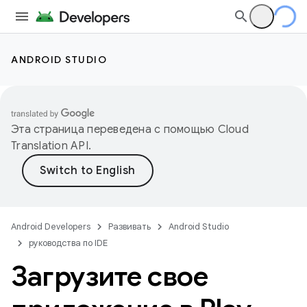
ANDROID STUDIO
Эта страница переведена с помощью
Cloud
Translation API
.
Android Developers
Развивать
Android Studio
руководства по IDE
Загрузите свое