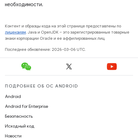
необходимости.
Контент и образцы кода на этой странице предоставлены по
лицензиям
. Java и OpenJDK – это зарегистрированные товарные
знаки корпорации Oracle и ее аффилированных лиц.
Последнее обновление: 2026-03-06 UTC.
ПОДРОБНЕЕ ОБ ОС ANDROID
Android
Android for Enterprise
Безопасность
Исходный код
Новости