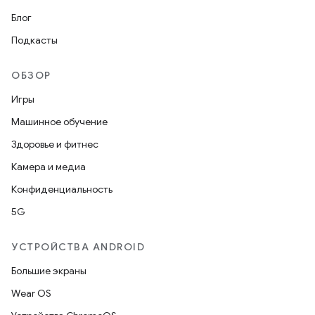
Блог
Подкасты
ОБЗОР
Игры
Машинное обучение
Здоровье и фитнес
Камера и медиа
Конфиденциальность
5G
УСТРОЙСТВА ANDROID
Большие экраны
Wear OS