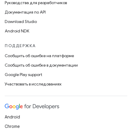
Руководства для разработчиков
Документация по API
Download Studio
Android NDK
ПОДДЕРЖКА
Сообщить об ошибке на платформе
Сообщить об ошибке в документации
Google Play support
Участвовать в исследованиях
Android
Chrome