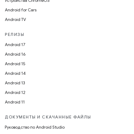
Устройства ChromeOS
Android for Cars
Android TV
РЕЛИЗЫ
Android 17
Android 16
Android 15
Android 14
Android 13
Android 12
Android 11
ДОКУМЕНТЫ И СКАЧАННЫЕ ФАЙЛЫ
Руководство по Android Studio