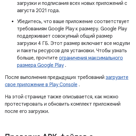
загрузки и подписания всех новых приложений с
августа 2021 года.
Убедитесь, что ваше приложение соответствует
требованиям Google Play к размеру. Google Play
поддерживает совокупный общий размер
загрузки 4 ГБ. Этот размер включает все модули
и пакеты ресурсов для установки. Чтобы узнать
больше, прочтите
ограничения максимального
размера Google Play
.
После выполнения предыдущих требований
загрузите
свое приложение в Play Console
.
На этой странице также описывается, как можно
протестировать и обновить комплект приложений
после его загрузки.