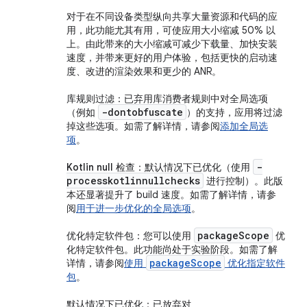
对于在不同设备类型纵向共享大量资源和代码的应
用，此功能尤其有用，可使应用大小缩减 50% 以
上。由此带来的大小缩减可减少下载量、加快安装
速度，并带来更好的用户体验，包括更快的启动速
度、改进的渲染效果和更少的 ANR。
库规则过滤
：已弃用库消费者规则中对全局选项
-dontobfuscate
（例如
）的支持，应用将过滤
掉这些选项。如需了解详情，请参阅
添加全局选
项
。
-
Kotlin null 检查
：默认情况下已优化（使用
processkotlinnullchecks
进行控制）。此版
本还显著提升了 build 速度。如需了解详情，请参
阅
用于进一步优化的全局选项
。
package
Scope
优化特定软件包
：您可以使用
优
化特定软件包。此功能尚处于实验阶段。如需了解
packageScope
详情，请参阅
使用
优化指定软件
包
。
默认情况下已优化
：已放弃对