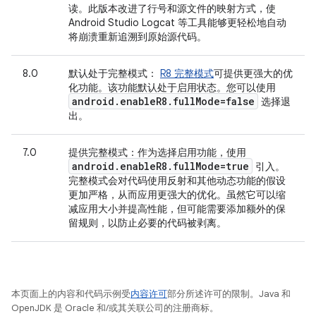
读。此版本改进了行号和源文件的映射方式，使
Android Studio Logcat 等工具能够更轻松地自动
将崩溃重新追溯到原始源代码。
8.0
默认处于完整模式
：
R8 完整模式
可提供更强大的优
化功能。该功能默认处于启用状态。您可以使用
android
.
enable
R8
.
full
Mode=false
选择退
出。
7.0
提供完整模式
：作为选择启用功能，使用
android
.
enable
R8
.
full
Mode=true
引入。
完整模式会对代码使用反射和其他动态功能的假设
更加严格，从而应用更强大的优化。虽然它可以缩
减应用大小并提高性能，但可能需要添加额外的保
留规则，以防止必要的代码被剥离。
本页面上的内容和代码示例受
内容许可
部分所述许可的限制。Java 和
OpenJDK 是 Oracle 和/或其关联公司的注册商标。