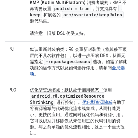
KMP (Kotlin MultiPlatform) 消费者规则
：KMP 不
publish = true
.
再需要设置
，并支持具有
keep
src
/
<variant>
/
keep
Rules
扩展名的
源代码集。
请注意，旧版 DSL 仍受支持。
9.1
默认重新封装的类
：R8 会重新封装类（将其移至顶
层的不具名软件包），以进一步压缩 DEX，从而无
-repackageclasses
需指定
选项。如需了解此
功能的运作方式以及如何选择停用，请参阅
全局选
项
。
9.0
优化型资源缩减
：默认处于启用状态（使用
android
.
r8
.
optimized
Resource
Shrinking
进行控制）。
优化型资源缩减
有助于
将资源缩减与代码优化流水线集成，从而打造更
小、更快的应用。通过同时优化代码和资源引用，
它可以识别并移除仅从未使用过的代码引用的资
源。与之前单独的优化流程相比，这是一个重大改
进。