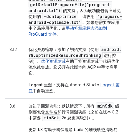
getDefaultProguardFile(
"proguard-
android
.
txt")
的支持，因为该功能包含应避免
-dontoptimize
"proguard-
使用的
。请改用
android-optimize
.
txt"
。如果您需要在应用
中全局停用优化，请
手动将相应标志添加到
ProGuard 文件
。
android
.
8.12
优化资源缩减
：添加了初始支持（使用
r8
.
optimized
Resource
Shrinking
进行控
制）。
优化资源缩减
有助于将资源缩减与代码优化
流水线集成。您必须在此版本的 AGP 中手动启用
它。
Logcat 重溯
：支持在 Android Studio
Logcat 窗
口
中自动重溯。
min
Sdk
8.6
改进了回溯功能
：默认情况下，所有
级
别都包含文件名和行号回溯功能（之前在版本 8.2
min
Sdk
中需要
26 及更高级别）。
更新 R8 有助于确保混淆 build 的堆栈轨迹清晰易