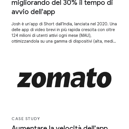
migliorando del 30% il tempo di
avvio dell'app
Josh è un'app di Short dall'India, lanciata nel 2020. Una
delle app di video brevi in più rapida crescita con oltre
124 milioni di utenti attivi ogni mese (MAU),
ottimizzandola su una gamma di dispositivi (alta, media
e bassa) e mantenendo un'esperienza standard su tutti
i dispositivi, è fondamentale per il successo. Migliorare
il tempo di avvio delle app e rendere l'app reattiva ha
aiutato le aziende a raggiungere il successo.
CASE STUDY
Aumentare la velocità dell'app