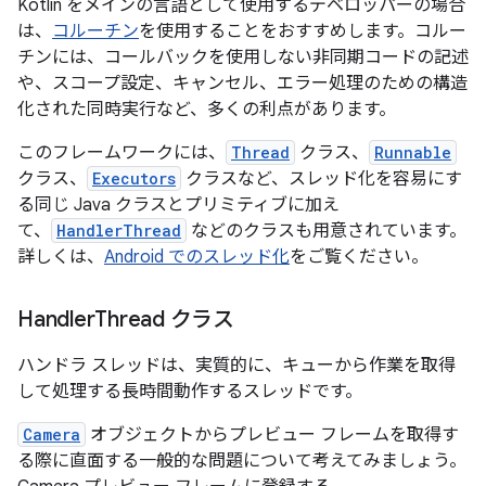
Kotlin をメインの言語として使用するデベロッパーの場合
は、
コルーチン
を使用することをおすすめします。コルー
チンには、コールバックを使用しない非同期コードの記述
や、スコープ設定、キャンセル、エラー処理のための構造
化された同時実行など、多くの利点があります。
このフレームワークには、
Thread
クラス、
Runnable
クラス、
Executors
クラスなど、スレッド化を容易にす
る同じ Java クラスとプリミティブに加え
て、
HandlerThread
などのクラスも用意されています。
詳しくは、
Android でのスレッド化
をご覧ください。
Handler
Thread クラス
ハンドラ スレッドは、実質的に、キューから作業を取得
して処理する長時間動作するスレッドです。
Camera
オブジェクトからプレビュー フレームを取得す
る際に直面する一般的な問題について考えてみましょう。