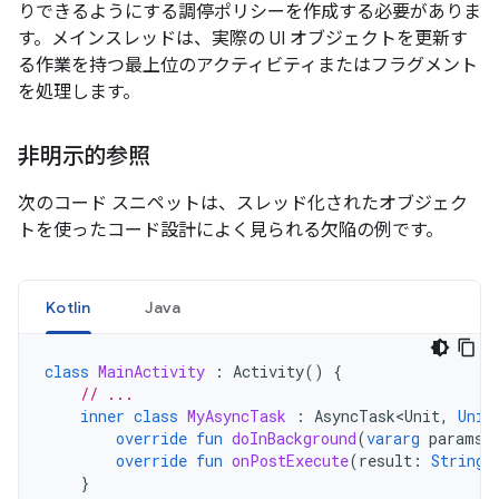
りできるようにする調停ポリシーを作成する必要がありま
す。メインスレッドは、実際の UI オブジェクトを更新す
る作業を持つ最上位のアクティビティまたはフラグメント
を処理します。
非明示的参照
次のコード スニペットは、スレッド化されたオブジェク
トを使ったコード設計によく見られる欠陥の例です。
Kotlin
Java
class
MainActivity
:
Activity
()
{
// ...
inner
class
MyAsyncTask
:
AsyncTask<Unit
,
Unit
override
fun
doInBackground
(
vararg
params
:
override
fun
onPostExecute
(
result
:
String
)
}