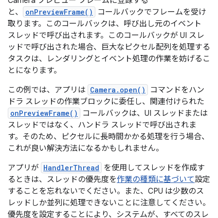
Camera プレビュー フレームに登録する
と、
onPreviewFrame()
コールバックでフレームを受け
取ります。このコールバックは、呼び出し元のイベント
スレッドで呼び出されます。このコールバックが UI スレ
ッドで呼び出された場合、巨大なピクセル配列を処理する
タスクは、レンダリングとイベント処理の作業を妨げるこ
とになります。
この例では、アプリは
Camera.open()
コマンドをハン
ドラ スレッドの作業ブロックに委任し、関連付けられた
onPreviewFrame()
コールバックは、UI スレッドまたは
スレッドではなく、ハンドラ スレッドで呼び出されま
す。そのため、ピクセルに長時間かかる処理を行う場合、
これが良い解決方法になるかもしれません。
アプリが
HandlerThread
を使用してスレッドを作成す
るときは、スレッドの優先度を
作業の種類に基づいて
設定
することを忘れないでください。また、CPU は少数のス
レッドしか並列に処理できないことに注意してください。
優先度を設定することにより、システムが、すべてのスレ