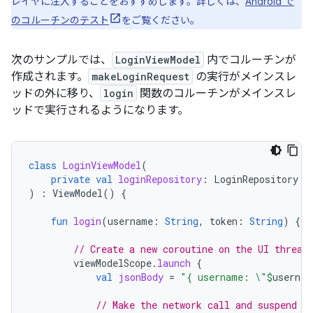
レイヤに注入することをおすすめします。詳しくは、
Android で
のコルーチンのテスト
をご覧ください。
次のサンプルでは、
LoginViewModel
内でコルーチンが
作成されます。
makeLoginRequest
の実行がメインスレ
ッドの外に移り、
login
関数のコルーチンがメインスレ
ッドで実行されるようになります。
class
LoginViewModel
(
private
val
loginRepository
:
LoginRepository
)
:
ViewModel
()
{
fun
login
(
username
:
String
,
token
:
String
)
{
// Create a new coroutine on the UI thread
viewModelScope
.
launch
{
val
jsonBody
=
"{ username: \"
$
usernam
// Make the network call and suspend e