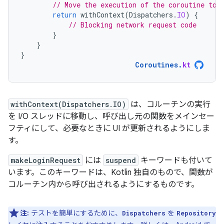
// Move the execution of the coroutine to 
return
withContext
(
Dispatchers
.
IO
)
{
// Blocking network request code
}
}
}
Coroutines
.
kt
withContext(Dispatchers.IO)
は、コルーチンの実行
を I/O スレッドに移動し、呼び出し元の関数をメインセー
フティにして、必要なときに UI が更新されるようにしま
す。
makeLoginRequest
には
suspend
キーワードも付いて
います。このキーワードは、Kotlin 独自のもので、関数が
コルーチン内から呼び出されるようにするものです。
注:
テストを簡単にするために、
を
Dispatchers
Repository