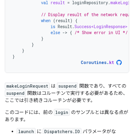
val
result
=
loginRepository
.
makeLogin
// Display result of the network reque
when
(
result
)
{
is
Result
.
Success<LoginResponse>
-
else
-
>
{
/* Show error in UI */
}
}
}
}
}
Coroutines
.
kt
makeLoginRequest
は
suspend
関数であり、すべての
suspend
関数はコルーチンで実行する必要があるため、
ここでは引き続きコルーチンが必要です。
このコードには、前の
login
のサンプルとは異なる点が
あります。
launch
に
Dispatchers.IO
パラメータがな