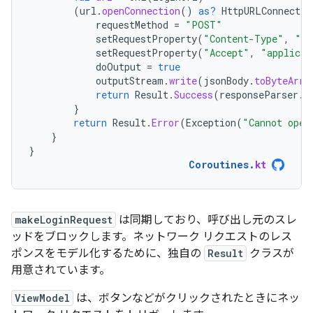
(
url
.
openConnection
()
as?
HttpURLConnectio
requestMethod
=
"POST"
setRequestProperty
(
"Content-Type"
,
"ap
setRequestProperty
(
"Accept"
,
"applicat
doOutput
=
true
outputStream
.
write
(
jsonBody
.
toByteArra
return
Result
.
Success
(
responseParser
.
p
}
return
Result
.
Error
(
Exception
(
"Cannot open
}
}
Coroutines
.
kt
makeLoginRequest
は同期しており、呼び出し元のスレ
ッドをブロックします。ネットワーク リクエストのレス
ポンスをモデル化するために、独自の
Result
クラスが
用意されています。
ViewModel
は、ボタンなどがクリックされたときにネッ