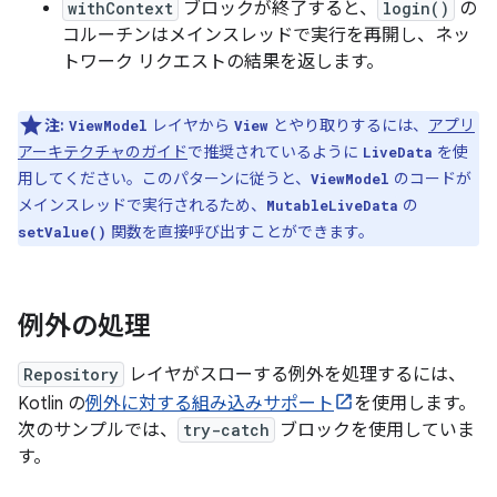
withContext
ブロックが終了すると、
login()
の
コルーチンはメインスレッド
で実行を再開し、ネッ
トワーク リクエストの結果を返します。
注:
レイヤから
とやり取りするには、
アプリ
ViewModel
View
アーキテクチャのガイド
で推奨されているように
を使
LiveData
用してください。このパターンに従うと、
のコードが
ViewModel
メインスレッドで実行されるため、
の
MutableLiveData
関数を直接呼び出すことができます。
setValue()
例外の処理
Repository
レイヤがスローする例外を処理するには、
Kotlin の
例外に対する組み込みサポート
を使用します。
次のサンプルでは、
try-catch
ブロックを使用していま
す。