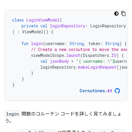
class
LoginViewModel
(
private
val
loginRepository
:
LoginRepository
)
:
ViewModel
()
{
fun
login
(
username
:
String
,
token
:
String
)
{
// Create a new coroutine to move the exec
viewModelScope
.
launch
(
Dispatchers
.
IO
)
{
val
jsonBody
=
"{ username: \"
$
usernam
loginRepository
.
makeLoginRequest
(
jsonB
}
}
}
Coroutines
.
kt
login
関数のコルーチン コードを詳しく見てみましょ
う。