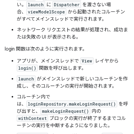
い。
launch
に
Dispatcher
を渡さない場
合、
viewModelScope
から起動されたコルーチン
がすべてメインスレッドで実行されます。
ネットワーク リクエストの結果が処理され、成功ま
たは失敗の UI が表示される。
login 関数は次のように実行されます。
アプリが、メインスレッドで
View
レイヤから
login()
関数を呼び出します。
launch
がメインスレッドで新しいコルーチンを作
成し、そのコルーチンの実行が開始されます。
コルーチン内で
は、
loginRepository.makeLoginRequest()
を呼
び出すと、
makeLoginRequest()
内の
withContext
ブロックの実行が終了するまでコル
ーチンの実行を中断
するようになりました。