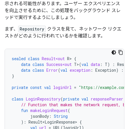
示される可能性があります。ユーザー エクスペリエンス
を向上させるために、この処理をバックグラウンド スレ
ッドで実行するようにしましょう。
まず、
Repository
クラスを見て、ネットワーク リクエ
ストがどのように行われているかを確認します。
sealed
class
Result<out
R
>
{
data
class
Success<out
T
>
(
val
data
:
T
)
:
Resul
data
class
Error
(
val
exception
:
Exception
)
:
R
}
private
const
val
loginUrl
=
"https://example.com/
class
LoginRepository
(
private
val
responseParser
:
// Function that makes the network request, bl
fun
makeLoginRequest
(
jsonBody
:
String
):
Result<LoginResponse>
{
val
url
=
URL
(
loginUrl
)