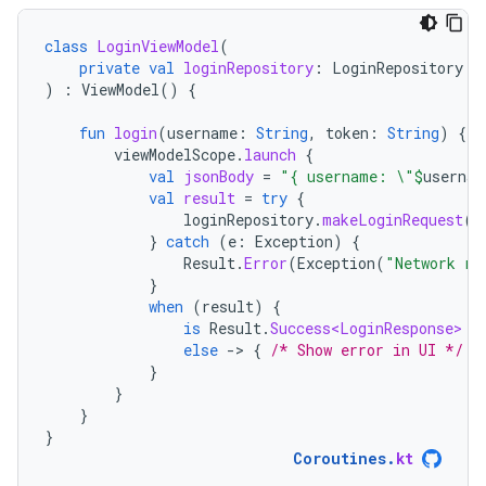
class
LoginViewModel
(
private
val
loginRepository
:
LoginRepository
)
:
ViewModel
()
{
fun
login
(
username
:
String
,
token
:
String
)
{
viewModelScope
.
launch
{
val
jsonBody
=
"{ username: \"
$
usernam
val
result
=
try
{
loginRepository
.
makeLoginRequest
(
j
}
catch
(
e
:
Exception
)
{
Result
.
Error
(
Exception
(
"Network re
}
when
(
result
)
{
is
Result
.
Success<LoginResponse>
-
else
-
>
{
/* Show error in UI */
}
}
}
}
}
Coroutines
.
kt