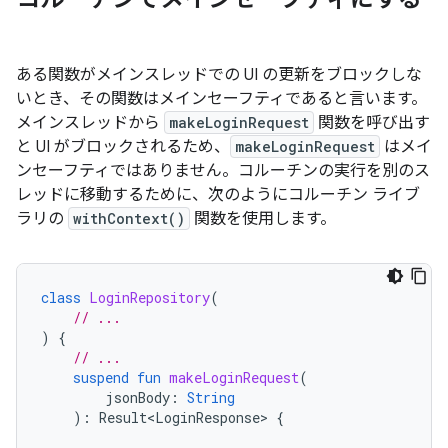
ある関数がメインスレッドでの UI の更新をブロックしな
いとき、その関数はメインセーフティ
であると言います。
メインスレッドから
makeLoginRequest
関数を呼び出す
と UI がブロックされるため、
makeLoginRequest
はメイ
ンセーフティではありません。コルーチンの実行を別のス
レッドに移動するために、次のようにコルーチン ライブ
ラリの
withContext()
関数を使用します。
class
LoginRepository
(
// ...
)
{
// ...
suspend
fun
makeLoginRequest
(
jsonBody
:
String
):
Result<LoginResponse>
{