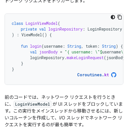
トワーク リクエストをトリガーします。
class
LoginViewModel
(
private
val
loginRepository
:
LoginRepository
)
:
ViewModel
()
{
fun
login
(
username
:
String
,
token
:
String
)
{
val
jsonBody
=
"{ username: \"
$
username
\",
loginRepository
.
makeLoginRequest
(
jsonBody
)
}
}
Coroutines
.
kt
前のコードでは、ネットワーク リクエストを行うとき
に、
LoginViewModel
が UI スレッドをブロックしていま
す。この実行をメインスレッドから移動させるには、新し
いコルーチンを作成して、I/O スレッドでネットワーク リ
クエストを実行するのが最も簡単です。