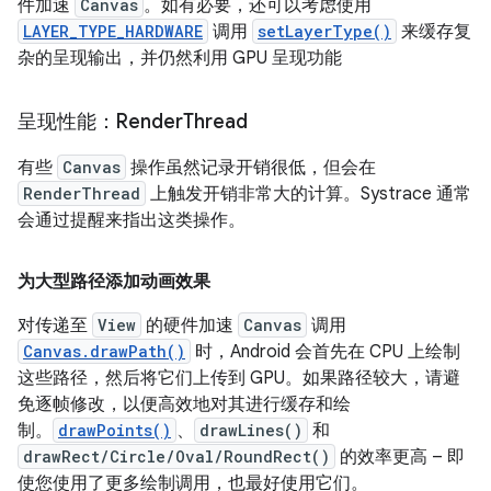
件加速
Canvas
。如有必要，还可以考虑使用
LAYER_TYPE_HARDWARE
调用
setLayerType()
来缓存复
杂的呈现输出，并仍然利用 GPU 呈现功能
呈现性能：Render
Thread
有些
Canvas
操作虽然记录开销很低，但会在
RenderThread
上触发开销非常大的计算。Systrace 通常
会通过提醒来指出这类操作。
为大型路径添加动画效果
对传递至
View
的硬件加速
Canvas
调用
Canvas.drawPath()
时，Android 会首先在 CPU 上绘制
这些路径，然后将它们上传到 GPU。如果路径较大，请避
免逐帧修改，以便高效地对其进行缓存和绘
制。
drawPoints()
、
drawLines()
和
drawRect/Circle/Oval/RoundRect()
的效率更高 – 即
使您使用了更多绘制调用，也最好使用它们。