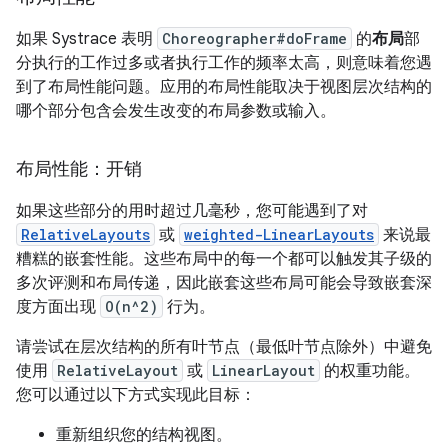
如果 Systrace 表明
Choreographer#doFrame
的
布局
部
分执行的工作过多或者执行工作的频率太高，则意味着您遇
到了布局性能问题。应用的布局性能取决于视图层次结构的
哪个部分包含会发生改变的布局参数或输入。
布局性能：开销
如果这些部分的用时超过几毫秒，您可能遇到了对
RelativeLayouts
或
weighted-LinearLayouts
来说最
糟糕的嵌套性能。这些布局中的每一个都可以触发其子级的
多次评测和布局传递，因此嵌套这些布局可能会导致嵌套深
度方面出现
O(n^2)
行为。
请尝试在层次结构的所有叶节点（最低叶节点除外）中避免
使用
RelativeLayout
或
LinearLayout
的权重功能。
您可以通过以下方式实现此目标：
重新组织您的结构视图。