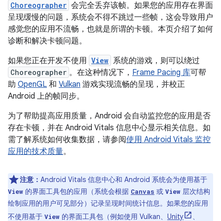
Choreographer
会完全丢弃该帧。如果您的应用存在界面
呈现缓慢的问题，系统会不得不跳过一些帧，这会导致用户
感觉您的应用不流畅，也就是所谓的卡顿。
本页介绍了如何
诊断和解决卡顿问题。
如果您正在开发不使用
View
系统的游戏，则可以绕过
Choreographer
。在这种情况下，
Frame Pacing 库
可帮
助
OpenGL
和
Vulkan
游戏实现流畅的呈现，并校正
Android 上的帧同步。
为了帮助提高应用质量，Android 会自动监控您的应用是否
存在卡顿，并在 Android Vitals 信息中心显示相关信息。如
需了解系统如何收集数据，请参阅
使用 Android Vitals 监控
应用的技术质量
。
注意：
Android Vitals 信息中心和 Android 系统会为使用基于
的界面工具包的应用（系统会根据
或
层次结构
View
Canvas
View
绘制应用的用户可见部分）记录呈现时间统计信息。如果您的应用
不使用基于
的界面工具包（例如使用 Vulkan、
Unity
、
View