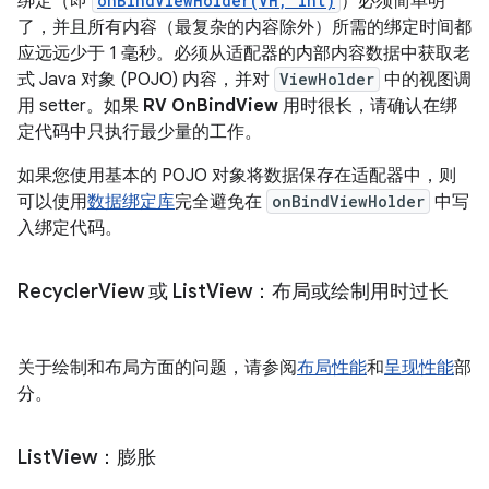
绑定（即
onBindViewHolder(VH, int)
）必须简单明
了，并且所有内容（最复杂的内容除外）所需的绑定时间都
应远远少于 1 毫秒。必须从适配器的内部内容数据中获取老
式 Java 对象 (POJO) 内容，并对
ViewHolder
中的视图调
用 setter。如果
RV OnBindView
用时很长，请确认在绑
定代码中只执行最少量的工作。
如果您使用基本的 POJO 对象将数据保存在适配器中，则
可以使用
数据绑定库
完全避免在
onBindViewHolder
中写
入绑定代码。
Recycler
View 或 List
View：布局或绘制用时过长
关于绘制和布局方面的问题，请参阅
布局性能
和
呈现性能
部
分。
List
View：膨胀