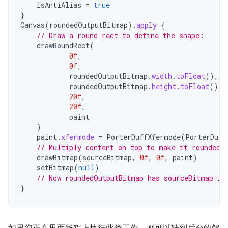
isAntiAlias
=
true
}
Canvas
(
roundedOutputBitmap
).
apply
{
// Draw a round rect to define the shape:
drawRoundRect
(
0f
,
0f
,
roundedOutputBitmap
.
width
.
toFloat
(),
roundedOutputBitmap
.
height
.
toFloat
(),
20f
,
20f
,
paint
)
paint
.
xfermode
=
PorterDuffXfermode
(
PorterDuff
// Multiply content on top to make it rounded.
drawBitmap
(
sourceBitmap
,
0f
,
0f
,
paint
)
setBitmap
(
null
)
// Now roundedOutputBitmap has sourceBitmap in
}