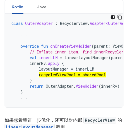
Kotlin
Java
class
OuterAdapter
:
RecyclerView
.
Adapter<OuterAda
...
override
fun
onCreateViewHolder
(
parent
:
ViewGr
// Inflate inner item, find innerRecyclerV
val
innerLLM
=
LinearLayoutManager
(
parent
.
innerRv
.
apply
{
layoutManager
=
innerLLM
recycledViewPool
=
sharedPool
}
return
OuterAdapter
.
ViewHolder
(
innerRv
)
}
...
如果您希望进一步优化，还可以对内部
RecyclerView
的
LinearLayoutManager
调用