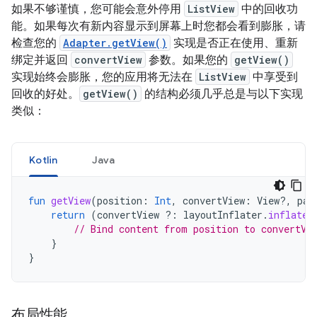
如果不够谨慎，您可能会意外停用
ListView
中的回收功
能。如果每次有新内容显示到屏幕上时您都会看到膨胀，请
检查您的
Adapter.getView()
实现是否正在使用、重新
绑定并返回
convertView
参数。如果您的
getView()
实现始终会膨胀，您的应用将无法在
ListView
中享受到
回收的好处。
getView()
的结构必须几乎总是与以下实现
类似：
Kotlin
Java
fun
getView
(
position
:
Int
,
convertView
:
View?,
par
return
(
convertView
?:
layoutInflater
.
inflate
(
// Bind content from position to convertVi
}
}
布局性能