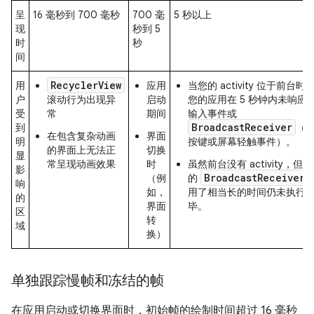
呈
16 毫秒到 700 毫秒
700 毫
5 秒以上
现
秒到 5
时
秒
间
RecyclerView
用
应用
当您的 activity 位于前台时
户
滚动行为出现异
启动
您的应用在 5 秒钟内未响应
受
常
期间
输入事件或
BroadcastReceiver
到
（
在包含复杂动画
界面
明
按键或屏幕轻触事件）。
的界面上无法正
切换
显
常呈现动画效果
时
虽然前台没有 activity，但您
影
BroadcastReceiver
（例
的
响
如，
用了相当长的时间仍未执行
的
界面
毕。
区
转
域
换）
单独跟踪慢帧和冻结的帧
在应用启动或切换界面时，初始帧的绘制时间超过 16 毫秒