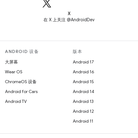
X
在 X 上关注 @AndroidDev
ANDROID 设备
版本
大屏幕
Android 17
Wear OS
Android 16
ChromeOS 设备
Android 15
Android for Cars
Android 14
Android TV
Android 13
Android 12
Android 11