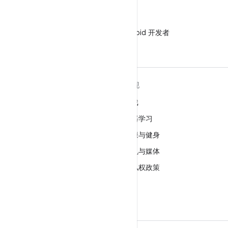
微信
在微信中关注 Android 开发者
关于 ANDROID
发现
Android
游戏
适用于企业的 Android
机器学习
安全
健康与健身
源代码
相机与媒体
新闻
隐私权政策
博客
5G
播客