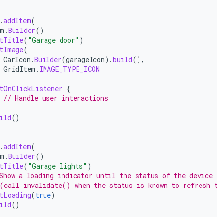
.
addItem
(
em
.
Builder
()
tTitle
(
"Garage door"
)
tImage
(
CarIcon
.
Builder
(
garageIcon
).
build
(),
GridItem
.
IMAGE_TYPE_ICON
tOnClickListener
{
// Handle user interactions
ild
()
.
addItem
(
em
.
Builder
()
tTitle
(
"Garage lights"
)
Show a loading indicator until the status of the device 
(call invalidate() when the status is known to refresh 
tLoading
(
true
)
ild
()