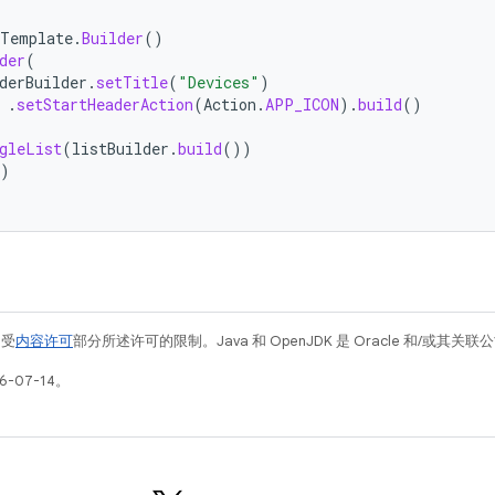
Template
.
Builder
()
der
(
derBuilder
.
setTitle
(
"Devices"
)
.
setStartHeaderAction
(
Action
.
APP_ICON
).
build
()
gleList
(
listBuilder
.
build
())
)
例受
内容许可
部分所述许可的限制。Java 和 OpenJDK 是 Oracle 和/或其
-07-14。