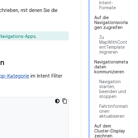
Intent-
Formate
hrieben, mit denen Sie die
Auf die
Navigationsvorla
gen zugreifen
 Navigations-Apps.
Zu
MapWithCont
entTemplate
migrieren
en
Navigationsmeta
daten
kommunizieren
pp-Kategorie
im Intent Filter
Navigation
starten,
beenden und
stoppen
Fahrtinformati
onen
aktualisieren
Auf dem
Cluster-Display
zeichnen