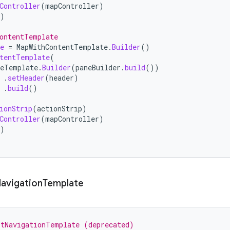
Controller
(
mapController
)
)
ontentTemplate
e
=
MapWithContentTemplate
.
Builder
()
tentTemplate
(
eTemplate
.
Builder
(
paneBuilder
.
build
())
.
setHeader
(
header
)
.
build
()
ionStrip
(
actionStrip
)
Controller
(
mapController
)
)
avigation
Template
stNavigationTemplate (deprecated)