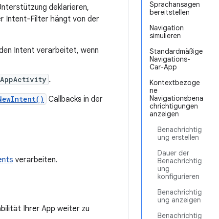
Sprachansagen
nterstützung deklarieren,
bereitstellen
r Intent-Filter hängt von der
Navigation
simulieren
 den Intent verarbeitet, wenn
Standardmäßige
Navigations-
Car-App
AppActivity
.
Kontextbezoge
ne
Navigationsbena
NewIntent()
Callbacks in der
chrichtigungen
anzeigen
Benachrichtig
ung erstellen
Dauer der
ents
verarbeiten.
Benachrichtig
ung
konfigurieren
Benachrichtig
ung anzeigen
ilität Ihrer App weiter zu
Benachrichtig