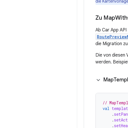
die Kartenvorlag
Zu Map
With
Ab Car App API 
RoutePreview
die Migration z
Die von diesen 
werden. Beispiel
Map
Templ
// MapTemp
val
templat
.
setPan
.
setAct
.
setHea