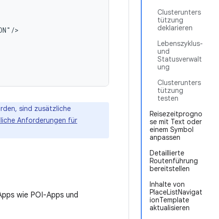
Clusterunters
tützung
deklarieren
Lebenszyklus-
und
Statusverwalt
ung
Clusterunters
tützung
testen
rden, sind zusätzliche
Reisezeitprogno
liche Anforderungen für
se mit Text oder
einem Symbol
anpassen
Detaillierte
Routenführung
bereitstellen
Inhalte von
PlaceListNavigat
Apps wie POI-Apps und
ionTemplate
aktualisieren