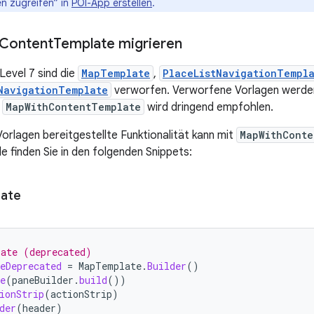
en zugreifen“ in
POI-App erstellen
.
Content
Template migrieren
Level 7 sind die
MapTemplate
,
PlaceListNavigationTempl
NavigationTemplate
verworfen. Verworfene Vorlagen werden 
u
MapWithContentTemplate
wird dringend empfohlen.
Vorlagen bereitgestellte Funktionalität kann mit
MapWithConte
e finden Sie in den folgenden Snippets:
ate
late (deprecated)
eDeprecated
=
MapTemplate
.
Builder
()
e
(
paneBuilder
.
build
())
ionStrip
(
actionStrip
)
der
(
header
)