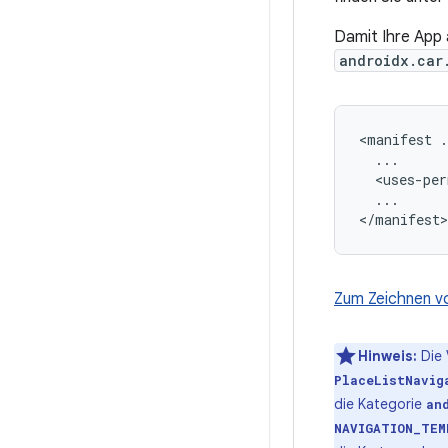
Damit Ihre App 
androidx.car
<manifest
<uses-per
...

Zum Zeichnen vo
Hinweis:
Die 
PlaceListNavig
die Kategorie
an
NAVIGATION_TEM