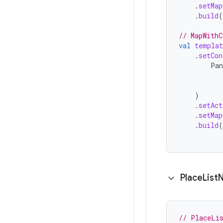
.
setMap
.
build
(
// MapWithC
val
templat
.
setCon
Pan
)
.
setAct
.
setMap
.
build
(
Place
List
N
// PlaceLi