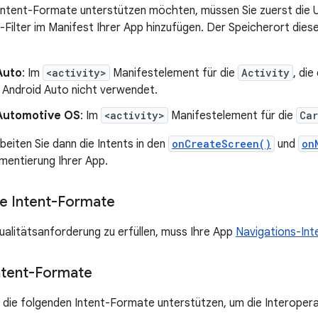
Intent-Formate unterstützen möchten, müssen Sie zuerst die U
-Filter im Manifest Ihrer App hinzufügen. Der Speicherort diese
Auto
: Im
<activity>
Manifestelement für die
Activity
, die
 Android Auto nicht verwendet.
Automotive OS
: Im
<activity>
Manifestelement für die
Car
beiten Sie dann die Intents in den
onCreateScreen()
und
on
mentierung Ihrer App.
he Intent-Formate
alitätsanforderung zu erfüllen, muss Ihre App
Navigations-Int
ntent-Formate
 die folgenden Intent-Formate unterstützen, um die Interoperab