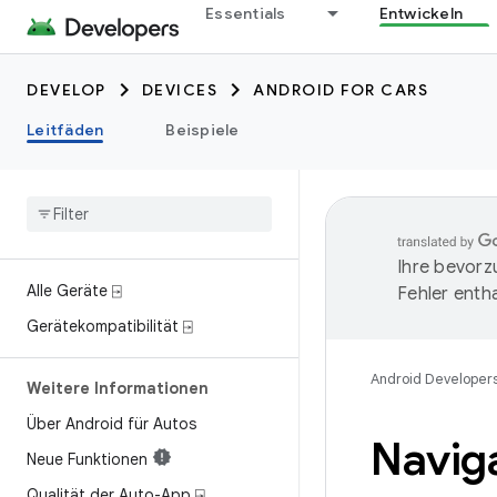
Essentials
Entwickeln
DEVELOP
DEVICES
ANDROID FOR CARS
Leitfäden
Beispiele
Ihre bevorz
Alle Geräte ⍈
Fehler entha
Gerätekompatibilität ⍈
Android Developer
Weitere Informationen
Über Android für Autos
Naviga
Neue Funktionen
Qualität der Auto-App ⍈