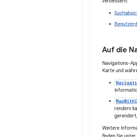
verbessern:
Suchabsic
Benutzerde
Auf die N
Navigations-App
Karte und währe
Navigat
Informati
MapWith
rendern ka
gerendert,
Weitere Informa
finden Sie unter