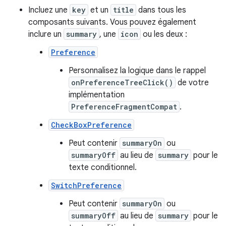
Incluez une
key
et un
title
dans tous les
composants suivants. Vous pouvez également
inclure un
summary
, une
icon
ou les deux :
Preference
Personnalisez la logique dans le rappel
onPreferenceTreeClick()
de votre
implémentation
PreferenceFragmentCompat
.
CheckBoxPreference
Peut contenir
summaryOn
ou
summaryOff
au lieu de
summary
pour le
texte conditionnel.
SwitchPreference
Peut contenir
summaryOn
ou
summaryOff
au lieu de
summary
pour le