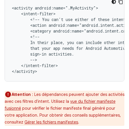
<activity
<!--
You
can't
use
either
of
these
intents
<action
android:name="android.intent.actio
<category
android:name="android.intent.cat
In
their
place,
you
can
include
other
inte
that
your
app
needs
for
Android
Automotive
sign-in
</intent-filter>

Attention
: Les dépendances peuvent ajouter des activités
avec ces filtres d'intent. Utilisez la
vue du fichier manifeste
fusionné
pour vérifier le fichier manifeste final généré pour
votre application. Pour obtenir des conseils supplémentaires,
consultez
Gérer les fichiers manifestes
.