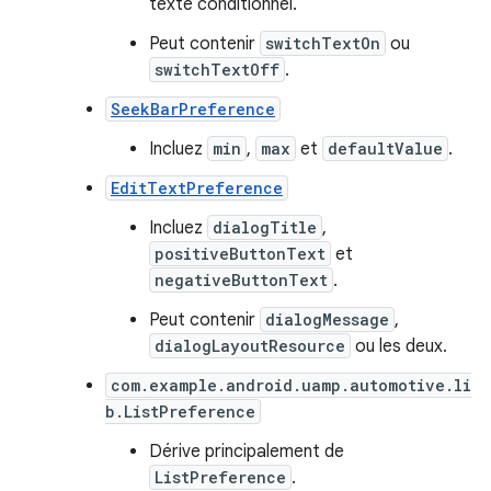
texte conditionnel.
Peut contenir
switchTextOn
ou
switchTextOff
.
SeekBarPreference
Incluez
min
,
max
et
defaultValue
.
EditTextPreference
Incluez
dialogTitle
,
positiveButtonText
et
negativeButtonText
.
Peut contenir
dialogMessage
,
dialogLayoutResource
ou les deux.
com.example.android.uamp.automotive.li
b.ListPreference
Dérive principalement de
ListPreference
.