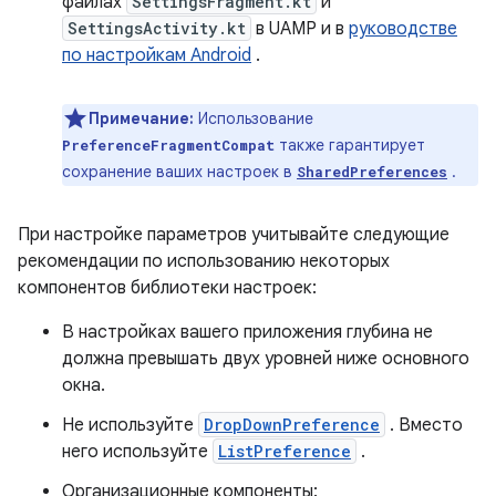
файлах
SettingsFragment.kt
и
SettingsActivity.kt
в UAMP и в
руководстве
по настройкам Android
.
Примечание:
Использование
также гарантирует
PreferenceFragmentCompat
сохранение ваших настроек в
.
SharedPreferences
При настройке параметров учитывайте следующие
рекомендации по использованию некоторых
компонентов библиотеки настроек:
В настройках вашего приложения глубина не
должна превышать двух уровней ниже основного
окна.
Не используйте
DropDownPreference
. Вместо
него используйте
ListPreference
.
Организационные компоненты: