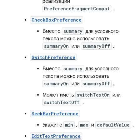
реализации
PreferenceFragmentCompat
.
CheckBoxPreference
Вместо
summary
для условного
текста можно использовать
summaryOn
или
summaryOff
.
SwitchPreference
Вместо
summary
для условного
текста можно использовать
summaryOn
или
summaryOff
.
Может иметь
switchTextOn
или
switchTextOff
.
SeekBarPreference
Укажите
min
,
max
и
defaultValue
.
EditTextPreference