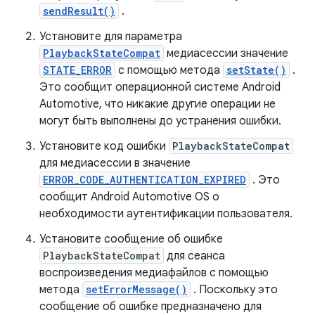
sendResult()
.
Установите для параметра
PlaybackStateCompat
медиасессии значение
STATE_ERROR
с помощью метода
setState()
.
Это сообщит операционной системе Android
Automotive, что никакие другие операции не
могут быть выполнены до устранения ошибки.
Установите код ошибки
PlaybackStateCompat
для медиасессии в значение
ERROR_CODE_AUTHENTICATION_EXPIRED
. Это
сообщит Android Automotive OS о
необходимости аутентификации пользователя.
Установите сообщение об ошибке
PlaybackStateCompat
для сеанса
воспроизведения медиафайлов с помощью
метода
setErrorMessage()
. Поскольку это
сообщение об ошибке предназначено для