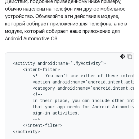
Действия, подобные приведенному ниже примеру,
обычно нацелены на телефон или другое мобильное
устройство. Объявляйте эти действия в модуле,
который собирает приложение для телефона, а не в
модуле, который собирает ваше приложение для
Android Automotive OS.
<activity
<!--
You
can't
use
either
of
these
intents
<action
android:name="android.intent.actio
<category
android:name="android.intent.cat
In
their
place,
you
can
include
other
inte
that
your
app
needs
for
Android
Automotive
sign-in
</intent-filter>
