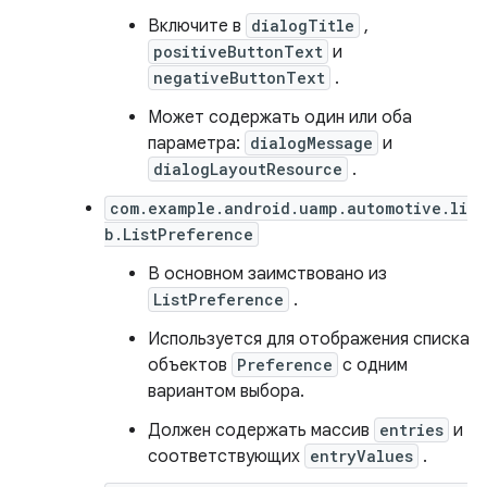
Включите в
dialogTitle
,
positiveButtonText
и
negativeButtonText
.
Может содержать один или оба
параметра:
dialogMessage
и
dialogLayoutResource
.
com.example.android.uamp.automotive.li
b.ListPreference
В основном заимствовано из
ListPreference
.
Используется для отображения списка
объектов
Preference
с одним
вариантом выбора.
Должен содержать массив
entries
и
соответствующих
entryValues
.