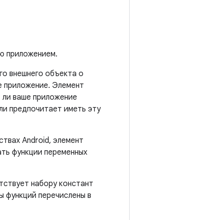
ю приложением.
о внешнего объекта о
е приложение. Элемент
т ли ваше приложение
или предпочитает иметь эту
твах Android, элемент
ать функции переменных
тствует набору констант
ы функций перечислены в