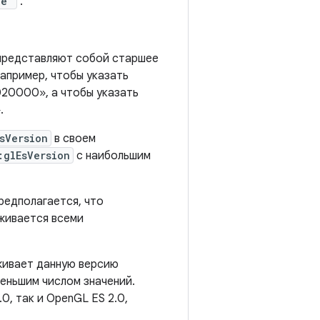
ue"
.
 представляют собой старшее
Например, чтобы указать
020000», а чтобы указать
.
sVersion
в своем
:glEsVersion
с наибольшим
предполагается, что
живается всеми
живает данную версию
еньшим числом значений.
0, так и OpenGL ES 2.0,