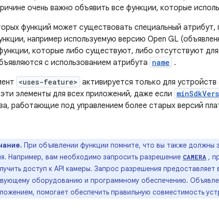
ричине очень важно объявить все функции, которые испол
торых функций может существовать специальный атрибут,
ункции, например используемую версию Open GL (объявле
 функции, которые либо существуют, либо отсутствуют для
объявляются с использованием атрибута
name
.
мент
<uses-feature>
активируется только для устройств с
 эти элементы для всех приложений, даже если
minSdkVers
ва, работающие под управлением более старых версий пл
чание.
При объявлении функции помните, что вы также должны
я. Например, вам необходимо запросить разрешение
, п
CAMERA
лучить доступ к API камеры. Запрос разрешения предоставляет
вующему оборудованию и программному обеспечению. Объявлен
ложением, помогает обеспечить правильную совместимость уст