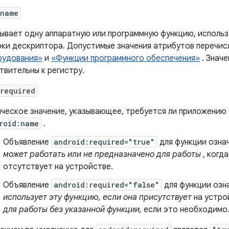
:name
ывает одну аппаратную или программную функцию, использ
ки дескриптора. Допустимые значения атрибутов перечис
рудования»
и
«Функции программного обеспечения»
. Значе
твительны к регистру.
required
ческое значение, указывающее, требуется ли приложению ф
roid:name
.
Объявление
android:required="true"
для функции озна
может работать или не предназначено для работы
, когд
отсутствует на устройстве.
Объявление
android:required="false"
для функции озн
использует эту функцию, если она присутствует
на устро
для работы без указанной функции,
если это необходимо