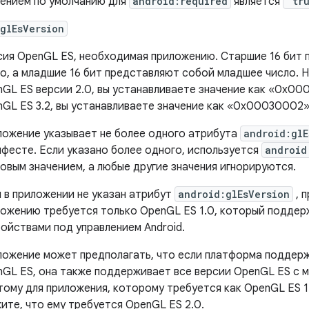
ением по умолчанию для
android:required
является
"tr
glEsVersion
ия OpenGL ES, необходимая приложению. Старшие 16 бит
о, а младшие 16 бит представляют собой младшее число. 
GL ES версии 2.0, вы устанавливаете значение как «0x00
GL ES 3.2, вы устанавливаете значение как «0x00030002»
ожение указывает не более одного атрибута
android:glE
фесте. Если указано более одного, используется
android
овым значением, а любые другие значения игнорируются.
 в приложении не указан атрибут
android:glEsVersion
, 
ожению требуется только OpenGL ES 1.0, который поддер
ойствами под управлением Android.
ложение может предполагать, что если платформа поддер
GL ES, она также поддерживает все версии OpenGL ES с м
ому для приложения, которому требуется как OpenGL ES 1.
ите, что ему требуется OpenGL ES 2.0.