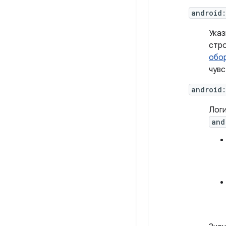
android
Указ
стро
обо
чувс
android:
Логи
and