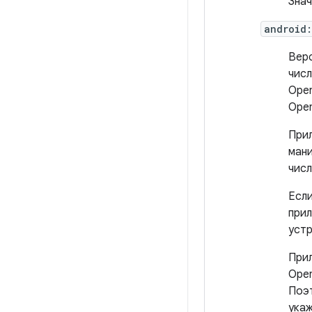
Знач
android:
Верс
числ
Open
Open
Прил
мани
числ
Если
прил
устр
При
Open
Поэт
укаж