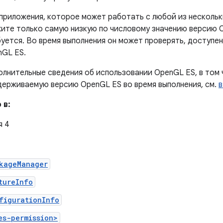
приложения, которое может работать с любой из нескольк
ите только самую низкую по числовому значению версию 
уется. Во время выполнения он может проверять, доступен
nGL ES.
лнительные сведения об использовании OpenGL ES, в том ч
ерживаемую версию OpenGL ES во время выполнения, см.
в
 в:
я 4
kageManager
tureInfo
figurationInfo
es-permission>