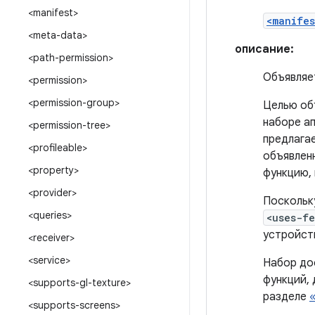
<manifest>
<manifes
<meta-data>
описание:
<path-permission>
Объявляе
<permission>
<permission-group>
Целью об
наборе а
<permission-tree>
предлага
<profileable>
объявленн
<property>
функцию, 
<provider>
Поскольк
<queries>
<uses-f
устройст
<receiver>
<service>
Набор до
функций,
<supports-gl-texture>
разделе
<supports-screens>