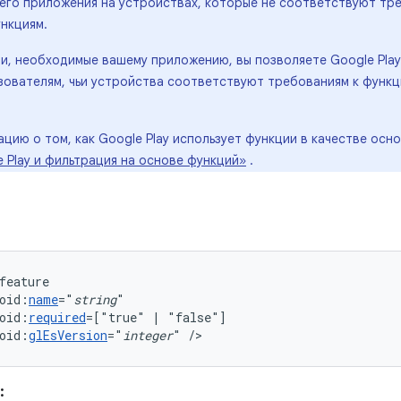
его приложения на устройствах, которые не соответствуют тре
нкциям.
ии, необходимые вашему приложению, вы позволяете Google Pla
зователям, чьи устройства соответствуют требованиям к функц
ию о том, как Google Play использует функции в качестве осно
 Play и фильтрация на основе функций»
.
oid:
name
="
string
oid:
required
=["true"
|
oid:
glEsVersion
="
integer
"
/>
: