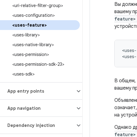
Вы должн
<uri-relative-filter-group>
вашему п
<uses-configuration>
feature>
<uses-feature>
устройств
<uses-library>
<uses-native-library>
<uses-
<uses-permission>
<uses-
<uses-permission-sdk-23>
<uses-sdk>
В общем,
вашему п
App entry points
Объявлен
означает
App navigation
на устро
Dependency injection
Однако др
feature>