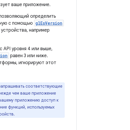
ьзует ваше приложение.
 позволяющий определить
нную с помощью
glEsVersion
 устройства, например
 API уровня 4 или выше,
ion
равен 3 или ниже.
атформы, игнорируют этот
 запрашивать соответствующие
режде чем ваше приложение
 вашему приложению доступ к
ие функций, используемых
ройств.