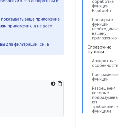
бованиям к его аппаратным и
обработка
функции
Bluetooth
y показывать ваше приложение
Проверьте
функции,
иям приложения, а не всем
необходимые
вашему
приложению
вы для фильтрации, см. в
Справочник
функций
Аппаратные
особенности
Программные
функции
Разрешения,
которые
подразумева
ют
требования к
функциям