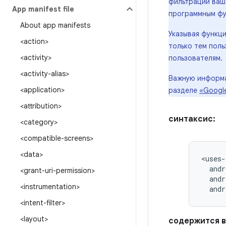
фильтрации ваш
App manifest file
программным фу
About app manifests
Указывая функц
<action>
только тем поль
<activity>
пользователям.
<activity-alias>
Важную информац
<application>
разделе
«Google
<attribution>
синтаксис:
<category>
<compatible-screens>
<data>
andr
<grant-uri-permission>
andr
<instrumentation>
andr
<intent-filter>
<layout>
содержится в