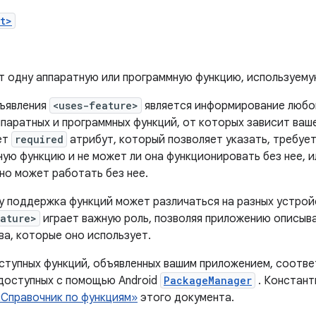
t>
т одну аппаратную или программную функцию, используему
ъявления
<uses-feature>
является информирование любог
ппаратных и программных функций, от которых зависит ваш
ет
required
атрибут, который позволяет указать, требуе
ую функцию и не может ли она функционировать без нее, 
но может работать без нее.
у поддержка функций может различаться на разных устройс
eature>
играет важную роль, позволяя приложению описыв
ва, которые оно использует.
ступных функций, объявленных вашим приложением, соотве
 доступных с помощью Android
PackageManager
. Констант
«Справочник по функциям»
этого документа.