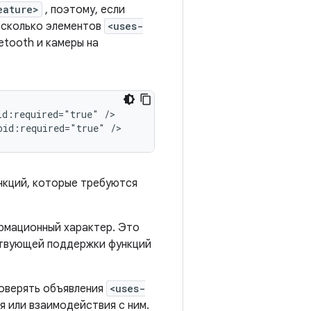
eature>
, поэтому, если
есколько элементов
<uses-
etooth и камеры на
id:required="true"
/>

oid:required="true"
/>
нкций, которые требуются
рмационный характер. Это
тствующей поддержки функций
проверять объявления
<uses-
 или взаимодействия с ним.