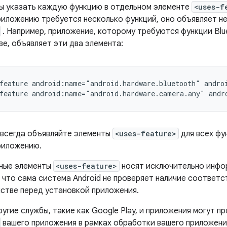
ы указать каждую функцию в отдельном элементе
<uses-f
риложению требуется несколько функций, оно объявляет н
. Например, приложение, которому требуются функции Blu
е, объявляет эти два элемента:
feature
android:name="android.hardware.bluetooth"
andro
feature
android:name="android.hardware.camera.any"
andr
 всегда объявляйте элементы
<uses-feature>
для всех фу
риложению.
ные элементы
<uses-feature>
носят исключительно инфо
, что сама система Android не проверяет наличие соотве
йстве перед установкой приложения.
угие службы, такие как Google Play, и приложения могут 
вашего приложения в рамках обработки вашего приложения