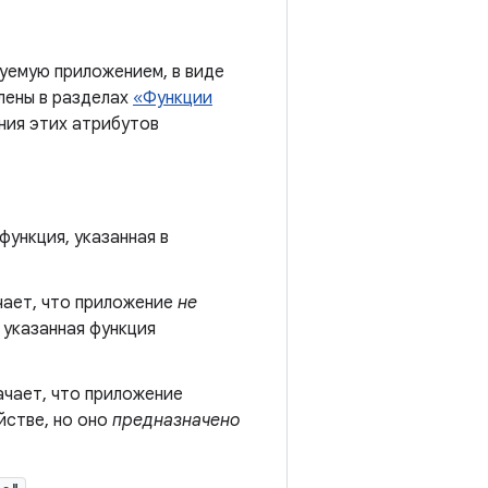
уемую приложением, в виде
лены в разделах
«Функции
ния этих атрибутов
ункция, указанная в
чает, что приложение
не
а указанная функция
ачает, что приложение
йстве, но оно
предназначено
.