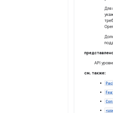
Для 
укаж
треб
Ope
Допо
подд
представлено
API уровн
см. также:
Pac
Fea
Con
<us