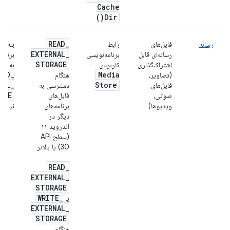
Cache
)
Dir(
READ
_
رسانه
فایل‌های
رابط
بله، ا
EXTERNAL
_
رسانه‌ای قابل
برنامه‌نویسی
برنامه
STORAGE
اشتراک‌گذاری
کاربردی
به مج
EAD
_
Media
(تصاویر،
هنگام
NAL
_
Store
فایل‌های
دسترسی به
AGE
صوتی،
فایل‌های
ویدیوها)
برنامه‌های
نیاز د
دیگر در
اندروید ۱۱
(سطح API
30) یا بالاتر
READ
_
EXTERNAL
_
STORAGE
WRITE
_
یا
EXTERNAL
_
STORAGE
هنگام