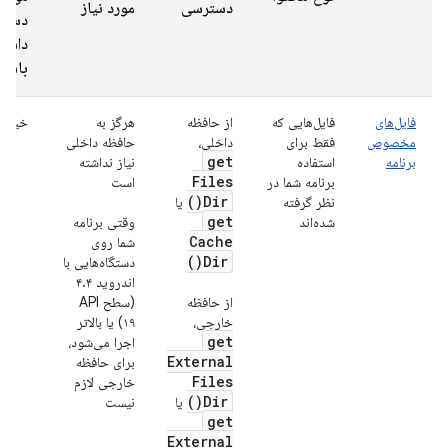
دسترسی
مورد نیاز
دستر
داشت
باشند
فایل‌های
فایل‌هایی که
از حافظه
هرگز به
خیر
مخصوص
فقط برای
داخلی،
حافظه داخلی
get
برنامه
استفاده
نیاز نداشته
Files
برنامه شما در
است
)
Dir(
نظر گرفته
یا
get
شده‌اند
وقتی برنامه
Cache
شما روی
)
Dir(
دستگاه‌هایی با
اندروید ۴.۴
از حافظه
(سطح API
خارجی،
۱۹) یا بالاتر
get
اجرا می‌شود،
External
برای حافظه
Files
خارجی لازم
)
Dir(
یا
نیست
get
External