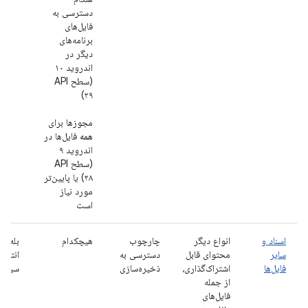
دسترسی به
فایل‌های
برنامه‌های
دیگر در
اندروید ۱۰
(سطح API
۲۹)
مجوزها برای
همه
فایل‌ها در
اندروید ۹
(سطح API
۲۸) یا پایین‌تر
مورد نیاز
است
اسناد و
انواع دیگر
چارچوب
هیچکدام
بله، ا
سایر
محتوای قابل
دسترسی به
انتخاب
فایل‌ها
اشتراک‌گذاری،
ذخیره‌سازی
سیست
از جمله
فایل‌های