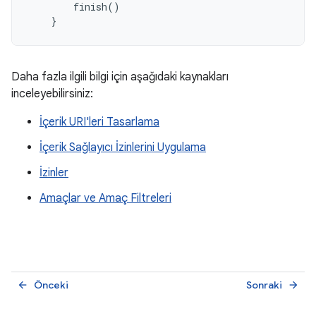
finish
()
}
Daha fazla ilgili bilgi için aşağıdaki kaynakları
inceleyebilirsiniz:
İçerik URI'leri Tasarlama
İçerik Sağlayıcı İzinlerini Uygulama
İzinler
Amaçlar ve Amaç Filtreleri
Önceki
Sonraki
arrow_back
arrow_forward