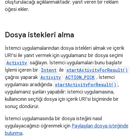
oluşturulacağı açıklanmaktadır. yanıt veren bir reklam
öğesi ekler.
Dosya istekleri alma
İstemci uygulamalarından dosya istekleri almak ve içerik
URI'si ile yanıt vermek için uygulamanız bir dosya seçimi
Activity
sağlayın. İstemci uygulamaları bunu başlatır
İşlemi içeren bir
Intent
ile
startActivityForResult()
çağrısı yaparak
Activity
ACTION_PICK
. İstemci
uygulaması aradığında
startActivityForResult()
,
uygulamanız şunları yapabilir: istemci uygulamasına,
kullanıcının seçtiği dosya için içerik URI'si biçiminde bir
sonuç döndürür.
İstemci uygulamasında bir dosya isteğini nasıl
uygulayacağınızı öğrenmek için
Paylaşılan dosya isteğinde
bulunma
.