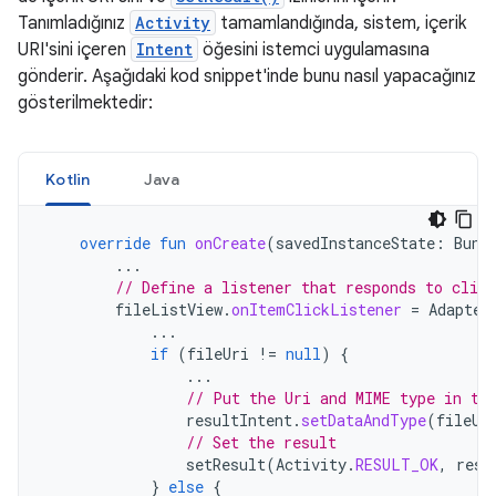
Tanımladığınız
Activity
tamamlandığında, sistem, içerik
URI'sini içeren
Intent
öğesini istemci uygulamasına
gönderir. Aşağıdaki kod snippet'inde bunu nasıl yapacağınız
gösterilmektedir:
Kotlin
Java
override
fun
onCreate
(
savedInstanceState
:
Bund
...
// Define a listener that responds to clic
fileListView
.
onItemClickListener
=
Adapter
...
if
(
fileUri
!=
null
)
{
...
// Put the Uri and MIME type in th
resultIntent
.
setDataAndType
(
fileUr
// Set the result
setResult
(
Activity
.
RESULT_OK
,
resu
}
else
{