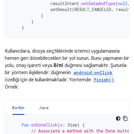
resultIntent
.
setDataAndType
(
null
,
setResult
(
RESULT_CANCELED
,
resultI
}
}
}
Kullanıcılara, dosya seçtiklerinde istemci uygulamasına
hemen geri dönebilecekleri bir yol sunun. Bunu yapmanın bir
yolu, onay işareti veya
Bitti
düğmesi sağlamaktır. Şununla
bir yöntem ilişkilendir: düğmenin
android:onClick
özelliği için de kullanılmaktadır. Yöntemde
finish()
Örnek:
Kotlin
Java
fun
onDoneClick
(
v
:
View
)
{
// Associate a method with the Done button