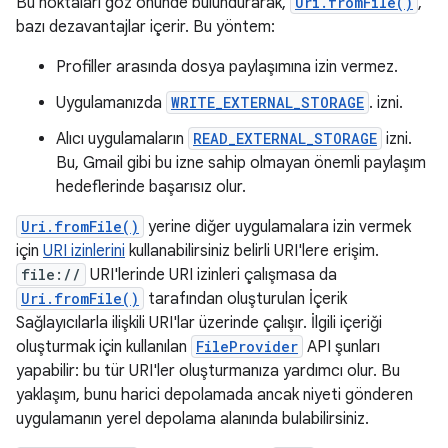
Bu noktaları göz önünde bulundurarak,
Uri.fromFile()
,
bazı dezavantajlar içerir. Bu yöntem:
Profiller arasında dosya paylaşımına izin vermez.
Uygulamanızda
WRITE_EXTERNAL_STORAGE
. izni.
Alıcı uygulamaların
READ_EXTERNAL_STORAGE
izni.
Bu, Gmail gibi bu izne sahip olmayan önemli paylaşım
hedeflerinde başarısız olur.
Uri.fromFile()
yerine diğer uygulamalara izin vermek
için
URI izinlerini
kullanabilirsiniz belirli URI'lere erişim.
file://
URI'lerinde URI izinleri çalışmasa da
Uri.fromFile()
tarafından oluşturulan İçerik
Sağlayıcılarla ilişkili URI'lar üzerinde çalışır. İlgili içeriği
oluşturmak için kullanılan
FileProvider
API şunları
yapabilir: bu tür URI'ler oluşturmanıza yardımcı olur. Bu
yaklaşım, bunu harici depolamada ancak niyeti gönderen
uygulamanın yerel depolama alanında bulabilirsiniz.