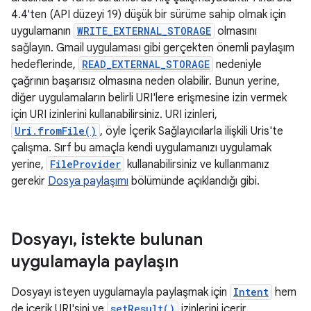
4.4'ten (API düzeyi 19) düşük bir sürüme sahip olmak için
uygulamanın
WRITE_EXTERNAL_STORAGE
olmasını
sağlayın. Gmail uygulaması gibi gerçekten önemli paylaşım
hedeflerinde,
READ_EXTERNAL_STORAGE
nedeniyle
çağrının başarısız olmasına neden olabilir. Bunun yerine,
diğer uygulamaların belirli URI'lere erişmesine izin vermek
için URI izinlerini kullanabilirsiniz. URI izinleri,
Uri.fromFile()
, öyle İçerik Sağlayıcılarla ilişkili Uris'te
çalışma. Sırf bu amaçla kendi uygulamanızı uygulamak
yerine,
FileProvider
kullanabilirsiniz ve kullanmanız
gerekir
Dosya paylaşımı
bölümünde açıklandığı gibi.
Dosyayı
,
istekte bulunan
uygulamayla paylaşın
Dosyayı isteyen uygulamayla paylaşmak için
Intent
hem
de içerik URI'sini ve
setResult()
izinlerini içerir.