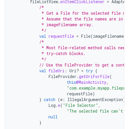
fileListView
.
onItemClickListener
=
Adapter
/*
             * Get a File for the selected file na
             * Assume that the file names are in t
             * imageFilename array.
             */
val
requestFile
=
File
(
imageFilenames
[
/*
             * Most file-related method calls need
             * try-catch blocks.
             */
// Use the FileProvider to get a conte
val
fileUri
:
Uri? 
=
try
{
FileProvider
.
getUriForFile
(
this
@MainActivity
,
"com.example.myapp.filepro
requestFile
)
}
catch
(
e
:
IllegalArgumentException
)
Log
.
e
(
"File Selector"
,
"The selected file can't b
null
}
...