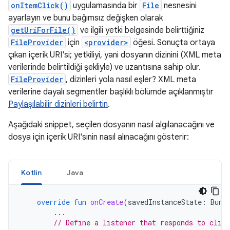
onItemClick()
uygulamasında bir
File
nesnesini
ayarlayın ve bunu bağımsız değişken olarak
getUriForFile()
ve ilgili yetki belgesinde belirttiğiniz
FileProvider
için
<provider>
öğesi. Sonuçta ortaya
çıkan içerik URI'si; yetkiliyi, yani dosyanın dizinini (XML meta
verilerinde belirtildiği şekliyle) ve uzantısına sahip olur.
FileProvider
, dizinleri yola nasıl eşler? XML meta
verilerine dayalı segmentler başlıklı bölümde açıklanmıştır
Paylaşılabilir dizinleri belirtin
.
Aşağıdaki snippet, seçilen dosyanın nasıl algılanacağını ve
dosya için içerik URI'sinin nasıl alınacağını gösterir:
Kotlin
Java
override
fun
onCreate
(
savedInstanceState
:
Bund
...
// Define a listener that responds to clic