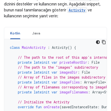
dizinini destekler ve kullanıcının seçin. Aşağıdaki snippet,
bunun nasıl tanımlanacağını gösterir
Activity
ve
kullanıcının seçimine yanıt verin:
Kotlin
Java
class
MainActivity
:
Activity
()
{
// The path to the root of this app's internal
private
lateinit
var
privateRootDir
:
File
// The path to the "images" subdirectory
private
lateinit
var
imagesDir
:
File
// Array of files in the images subdirectory
private
lateinit
var
imageFiles
:
Array<File>
// Array of filenames corresponding to imageFi
private
lateinit
var
imageFilenames
:
Array<Str
// Initialize the Activity
override
fun
onCreate
(
savedInstanceState
:
Bund