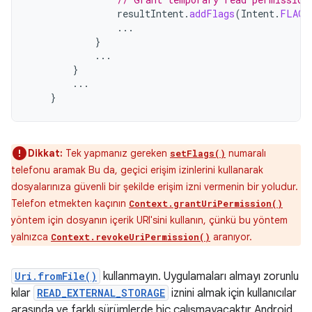
resultIntent
.
addFlags
(
Intent
.
FLAG_
...
}
...
}
...
}
Dikkat:
Tek yapmanız gereken
numaralı
setFlags()
telefonu aramak Bu da, geçici erişim izinlerini kullanarak
dosyalarınıza güvenli bir şekilde erişim izni vermenin bir yoludur.
Telefon etmekten kaçının
Context.grantUriPermission()
yöntem için dosyanın içerik URI'sini kullanın, çünkü bu yöntem
yalnızca
aranıyor.
Context.revokeUriPermission()
Uri.fromFile()
kullanmayın. Uygulamaları almayı zorunlu
kılar
READ_EXTERNAL_STORAGE
iznini almak için kullanıcılar
arasında ve farklı sürümlerde hiç çalışmayacaktır Android