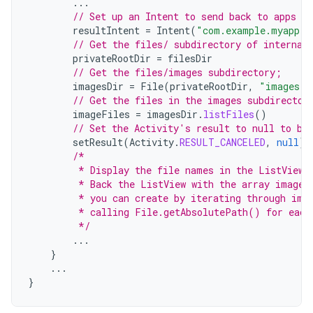
...
// Set up an Intent to send back to apps th
resultIntent
=
Intent
(
"com.example.myapp.A
// Get the files/ subdirectory of internal
privateRootDir
=
filesDir
// Get the files/images subdirectory;
imagesDir
=
File
(
privateRootDir
,
"images"
)
// Get the files in the images subdirector
imageFiles
=
imagesDir
.
listFiles
()
// Set the Activity's result to null to be
setResult
(
Activity
.
RESULT_CANCELED
,
null
)
/*
         * Display the file names in the ListView 
         * Back the ListView with the array imageF
         * you can create by iterating through ima
         * calling File.getAbsolutePath() for each
         */
...
}
...
}