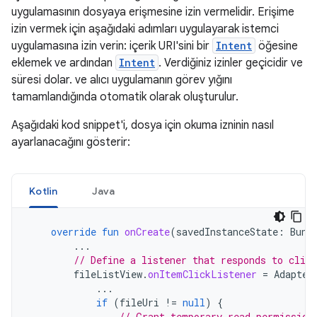
uygulamasının dosyaya erişmesine izin vermelidir. Erişime
izin vermek için aşağıdaki adımları uygulayarak istemci
uygulamasına izin verin: içerik URI'sini bir
Intent
öğesine
eklemek ve ardından
Intent
. Verdiğiniz izinler geçicidir ve
süresi dolar. ve alıcı uygulamanın görev yığını
tamamlandığında otomatik olarak oluşturulur.
Aşağıdaki kod snippet'i, dosya için okuma izninin nasıl
ayarlanacağını gösterir:
Kotlin
Java
override
fun
onCreate
(
savedInstanceState
:
Bund
...
// Define a listener that responds to clic
fileListView
.
onItemClickListener
=
Adapter
...
if
(
fileUri
!=
null
)
{
// Grant temporary read permission