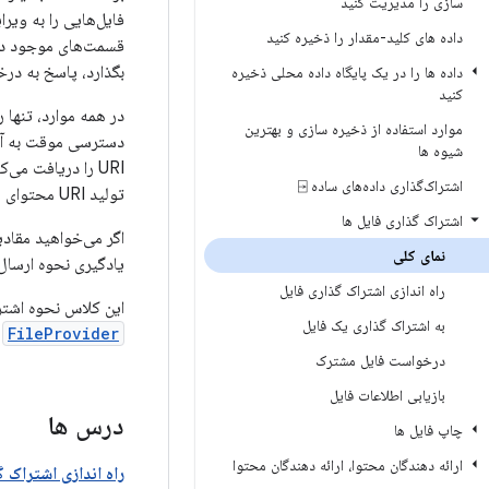
سازی را مدیریت کنید
فایل‌هایی را به ویر
داده های کلید-مقدار را ذخیره کنید
قسمت‌های موجود در ح
بگذارد، پاسخ به در
داده ها را در یک پایگاه داده محلی ذخیره
کنید
موارد استفاده از ذخیره سازی و بهترین
شیوه ها
URI را دریافت می‌کنند و به‌طور خودکار منقضی می‌شوند. جزء Android
اشتراک‌گذاری داده‌های ساده ⍈
تولید URI محتوای یک فایل ارائه می کند.
اشتراک گذاری فایل ها
اگر می‌خواهید مقادیر
نمای کلی
یادگیری نحوه ارسال 
راه اندازی اشتراک گذاری فایل
این کلاس نحوه اشتراک‌گذاری امن
به اشتراک گذاری یک فایل
FileProvider
و
درخواست فایل مشترک
بازیابی اطلاعات فایل
درس ها
چاپ فایل ها
ارائه دهندگان محتوا، ارائه دهندگان محتوا
راه اندازی اشتراک گ