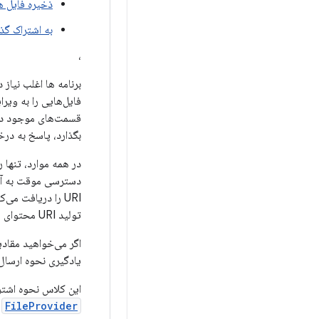
ذخیره فایل ه
به اشتراک گذ
،
برنامه ها اغلب نیاز
فایل‌هایی را به ویر
قسمت‌های موجود در ح
بگذارد، پاسخ به در
URI را دریافت می‌کنند و به‌طور خودکار منقضی می‌شوند. جزء Android
تولید URI محتوای یک فایل ارائه می کند.
اگر می‌خواهید مقادیر
یادگیری نحوه ارسال 
این کلاس نحوه اشتراک‌گذاری امن
FileProvider
و