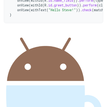
onView
(
withId
(
R
.
id
.
name_field
)).
perform
(
typeTe
onView
(
withId
(
R
.
id
.
greet_button
)).
perform
(
clic
onView
(
withText
(
"Hello Steve!"
)).
check
(
matche
}