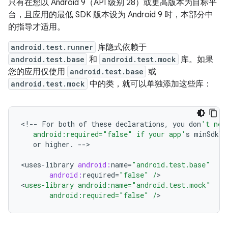
只有在您以 Android 9（API 级别 28）或更高版本为目标平
台，且应用的最低 SDK 版本设为 Android 9 时，本部分中
的指导才适用。
android.test.runner
库隐式依赖于
android.test.base
和
android.test.mock
库。如果
您的应用仅使用
android.test.base
或
android.test.mock
中的类，就可以单独添加这些库：
<
!--
For
both
of
these
declarations
,
you
don
't nee
   android:required="false" if your app'
s
minSdkVe
or
higher
.
--
>

<
uses
-
library
android:
name
=
"android.test.base"
android:
required
=
"false"
/
>

<
uses-library android:name="android.test.mock"
       android:required="false" /