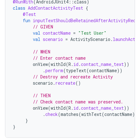
@RunWith
(
AndroidJUnit4
::
class
)
class
AddContactActivityTest
{
@Test
fun
inputTextShouldBeRetainedAfterActivityRecr
// GIVEN
val
contactName
=
"Test User"
val
scenario
=
ActivityScenario
.
launchActi
// WHEN
// Enter contact name
onView
(
withId
(
R
.
id
.
contact_name_text
))
.
perform
(
typeText
(
contactName
))
// Destroy and recreate Activity
scenario
.
recreate
()
// THEN
// Check contact name was preserved.
onView
(
withId
(
R
.
id
.
contact_name_text
))
.
check
(
matches
(
withText
(
contactName
))
}
}