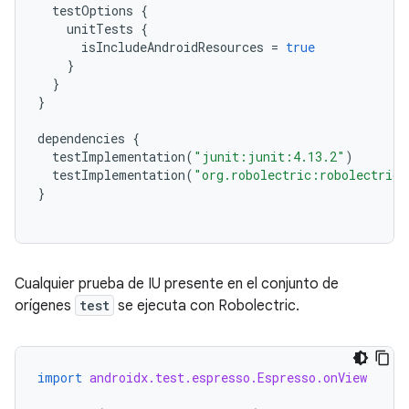
testOptions
{
unitTests
{
isIncludeAndroidResources
=
true
}
}
}
dependencies
{
testImplementation
(
"junit:junit:4.13.2"
)
testImplementation
(
"org.robolectric:robolectric:
}
Cualquier prueba de IU presente en el conjunto de
orígenes
test
se ejecuta con Robolectric.
import
androidx.test.espresso.Espresso.onView