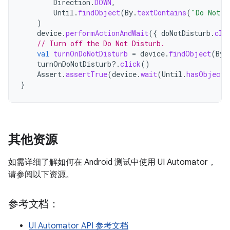
Direction
.
DOWN
,
Until
.
findObject
(
By
.
textContains
(
"Do Not D
)
device
.
performActionAndWait
({
doNotDisturb
.
cli
// Turn off the Do Not Disturb.
val
turnOnDoNotDisturb
=
device
.
findObject
(
By
.
turnOnDoNotDisturb
?.
click
()
Assert
.
assertTrue
(
device
.
wait
(
Until
.
hasObject
(
}
其他资源
如需详细了解如何在 Android 测试中使用 UI Automator，
请参阅以下资源。
参考文档：
UI Automator API 参考文档