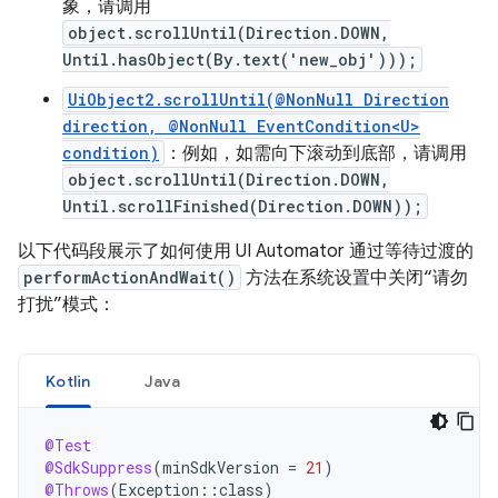
象，请调用
object.scrollUntil(Direction.DOWN,
Until.hasObject(By.text('new_obj')));
UiObject2.scrollUntil(@NonNull Direction
direction, @NonNull EventCondition<U>
condition)
：例如，如需向下滚动到底部，请调用
object.scrollUntil(Direction.DOWN,
Until.scrollFinished(Direction.DOWN));
以下代码段展示了如何使用 UI Automator 通过等待过渡的
performActionAndWait()
方法在系统设置中关闭“请勿
打扰”模式：
Kotlin
Java
@Test
@SdkSuppress
(
minSdkVersion
=
21
)
@Throws
(
Exception
::
class
)