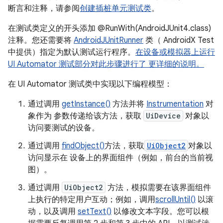
断言和注释，请参阅
创建插桩单元测试类
。
在测试类定义的开头添加 @RunWith(AndroidJUnit4.class)
注释。您还需要将
AndroidJUnitRunner
类（ AndroidX Test
中提供）指定为默认测试运行程序。
在设备或模拟器上运行
UI Automator 测试部分对此步骤进行了 更详细的说明。
在 UI Automator 测试类中实现以下编程模型：
通过调用
getInstance()
方法并将
Instrumentation
对
象作为 参数传递给该方法，获取
UiDevice
对象以
访问要测试的设备。
通过调用
findObject()
方法，获取
UiObject2
对象以
访问显示在 设备上的界面组件（例如，前台的当前视
图）。
通过调用
UiObject2
方法，模拟需要在该界面组件
上执行的特定用户互动；例如，调用
scrollUntil()
以滚
动，以及调用
setText()
以修改文本字段。您可以根