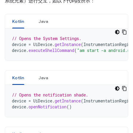
系统元素）进行交互，如以下代码段所示：
Kotlin
Java
// Opens the System Settings.
device
=
UiDevice
.
getInstance
(
InstrumentationRegis
device
.
executeShellCommand
(
"am start -a android.se
Kotlin
Java
// Opens the notification shade.
device
=
UiDevice
.
getInstance
(
InstrumentationRegis
device
.
openNotification
()