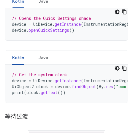
Kotlin
Java
// Opens the Quick Settings shade.
device
=
UiDevice
.
getInstance
(
InstrumentationRegis
device
.
openQuickSettings
()
Kotlin
Java
// Get the system clock.
device
=
UiDevice
.
getInstance
(
InstrumentationRegis
UiObject2
clock
=
device
.
findObject
(
By
.
res
(
"com.an
print
(
clock
.
getText
())
等待过渡