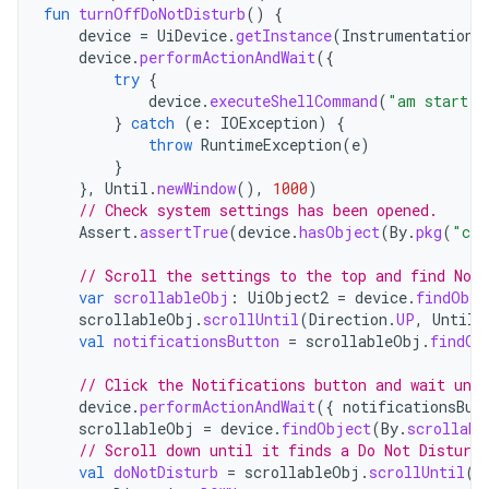
fun
turnOffDoNotDisturb
()
{
device
=
UiDevice
.
getInstance
(
InstrumentationR
device
.
performActionAndWait
({
try
{
device
.
executeShellCommand
(
"am start -
}
catch
(
e
:
IOException
)
{
throw
RuntimeException
(
e
)
}
},
Until
.
newWindow
(),
1000
)
// Check system settings has been opened.
Assert
.
assertTrue
(
device
.
hasObject
(
By
.
pkg
(
"com
// Scroll the settings to the top and find Noti
var
scrollableObj
:
UiObject2
=
device
.
findObje
scrollableObj
.
scrollUntil
(
Direction
.
UP
,
Until
.
val
notificationsButton
=
scrollableObj
.
findOb
// Click the Notifications button and wait unti
device
.
performActionAndWait
({
notificationsBut
scrollableObj
=
device
.
findObject
(
By
.
scrollabl
// Scroll down until it finds a Do Not Disturb 
val
doNotDisturb
=
scrollableObj
.
scrollUntil
(