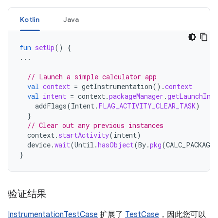
Kotlin
Java
fun
setUp
()
{
...
// Launch a simple calculator app
val
context
=
getInstrumentation
().
context
val
intent
=
context
.
packageManager
.
getLaunchInt
addFlags
(
Intent
.
FLAG_ACTIVITY_CLEAR_TASK
)
}
// Clear out any previous instances
context
.
startActivity
(
intent
)
device
.
wait
(
Until
.
hasObject
(
By
.
pkg
(
CALC_PACKAGE
}
验证结果
InstrumentationTestCase
扩展了
TestCase
，因此您可以