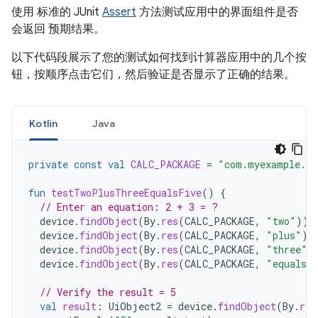
使用 标准的 JUnit
Assert
方法测试应用中的界面组件是否
会返回 预期结果。
以下代码段展示了您的测试如何找到计算器应用中的几个按
钮，按顺序点击它们，然后验证是否显示了正确的结果。
Kotlin
Java
private
const
val
CALC_PACKAGE
=
"com.myexample.ca
fun
testTwoPlusThreeEqualsFive
()
{
// Enter an equation: 2 + 3 = ?
device
.
findObject
(
By
.
res
(
CALC_PACKAGE
,
"two"
)).
device
.
findObject
(
By
.
res
(
CALC_PACKAGE
,
"plus"
))
device
.
findObject
(
By
.
res
(
CALC_PACKAGE
,
"three"
)
device
.
findObject
(
By
.
res
(
CALC_PACKAGE
,
"equals"
// Verify the result = 5
val
result
:
UiObject2
=
device
.
findObject
(
By
.
res