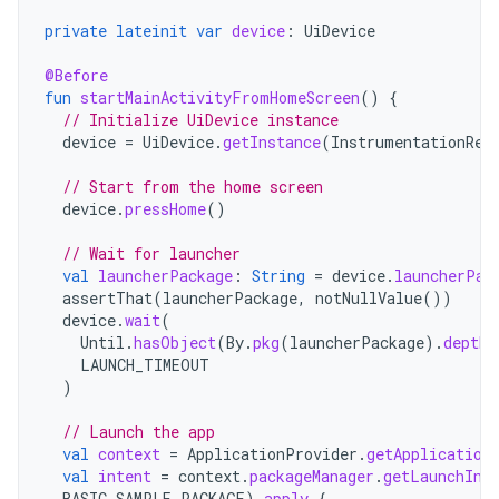
private
lateinit
var
device
:
UiDevice
@Before
fun
startMainActivityFromHomeScreen
()
{
// Initialize UiDevice instance
device
=
UiDevice
.
getInstance
(
InstrumentationReg
// Start from the home screen
device
.
pressHome
()
// Wait for launcher
val
launcherPackage
:
String
=
device
.
launcherPac
assertThat
(
launcherPackage
,
notNullValue
())
device
.
wait
(
Until
.
hasObject
(
By
.
pkg
(
launcherPackage
).
depth
(
LAUNCH_TIMEOUT
)
// Launch the app
val
context
=
ApplicationProvider
.
getApplication
val
intent
=
context
.
packageManager
.
getLaunchInt
BASIC_SAMPLE_PACKAGE
).
apply
{