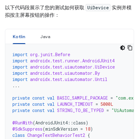
以下代码段展示了您的测试如何获取
UiDevice
实例并模
拟按主屏幕按钮的操作：
Kotlin
Java
import
org.junit.Before
import
androidx.test.runner.AndroidJUnit4
import
androidx.test.uiautomator.UiDevice
import
androidx.test.uiautomator.By
import
androidx.test.uiautomator.Until
...
private
const
val
BASIC_SAMPLE_PACKAGE
=
"com.exam
private
const
val
LAUNCH_TIMEOUT
=
5000L
private
const
val
STRING_TO_BE_TYPED
=
"UiAutomat
@RunWith
(
AndroidJUnit4
::
class
)
@SdkSuppress
(
minSdkVersion
=
18
)
class
ChangeTextBehaviorTest2
{