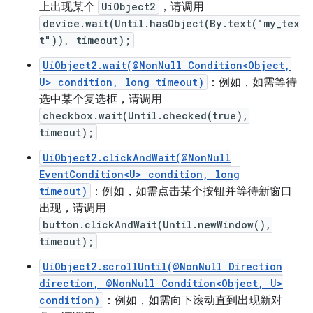
上出现某个
UiObject2
，请调用
device.wait(Until.hasObject(By.text("my_tex
t")), timeout);
UiObject2.wait(@NonNull Condition<Object,
U> condition, long timeout)
：例如，如需等待
选中某个复选框，请调用
checkbox.wait(Until.checked(true),
timeout);
UiObject2.clickAndWait(@NonNull
EventCondition<U> condition, long
timeout)
：例如，如需点击某个按钮并等待新窗口
出现，请调用
button.clickAndWait(Until.newWindow(),
timeout);
UiObject2.scrollUntil(@NonNull Direction
direction, @NonNull Condition<Object, U>
condition)
：例如，如需向下滚动直到出现新对