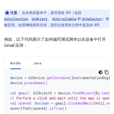
注意
：
在未来的版本中，某些现有 API（包括
、
、
和
）将
UiCollection
UiObject
UiScrollable
UiSelector
被弃用。如需继续获得支持，您应仅使用本文档中提及的 API。
例如，以下代码展示了如何编写测试脚本以在设备中打开
Gmail 应用：
Kotlin
Java
device
=
UiDevice
.
getInstance
(
InstrumentationRegis
device
.
pressHome
()
val
gmail
:
UiObject2
=
device
.
findObject
(
By
.
text
(
// Perform a click and wait until the app is opene
val
opened
:
Boolean
=
gmail
.
clickAndWait
(
Until
.
new
assertThat
(
opened
).
isTrue
()