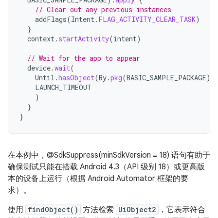
// Clear out any previous instances
addFlags
(
Intent
.
FLAG_ACTIVITY_CLEAR_TASK
)
}
context
.
startActivity
(
intent
)
// Wait for the app to appear
device
.
wait
(
Until
.
hasObject
(
By
.
pkg
(
BASIC_SAMPLE_PACKAGE
).
LAUNCH_TIMEOUT
)
}
}
在本例中，@SdkSuppress(minSdkVersion = 18) 语句有助于
确保测试只能在搭载 Android 4.3（API 级别 18）或更高版
本的设备上运行（根据 Android Automator 框架的要
求）。
使用
findObject()
方法检索
UiObject2
，它表示符合