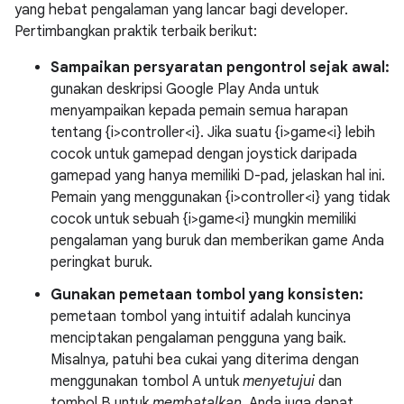
yang hebat pengalaman yang lancar bagi developer.
Pertimbangkan praktik terbaik berikut:
Sampaikan persyaratan pengontrol sejak awal:
gunakan deskripsi Google Play Anda untuk
menyampaikan kepada pemain semua harapan
tentang {i>controller<i}. Jika suatu {i>game<i} lebih
cocok untuk gamepad dengan joystick daripada
gamepad yang hanya memiliki D-pad, jelaskan hal ini.
Pemain yang menggunakan {i>controller<i} yang tidak
cocok untuk sebuah {i>game<i} mungkin memiliki
pengalaman yang buruk dan memberikan game Anda
peringkat buruk.
Gunakan pemetaan tombol yang konsisten:
pemetaan tombol yang intuitif adalah kuncinya
menciptakan pengalaman pengguna yang baik.
Misalnya, patuhi bea cukai yang diterima dengan
menggunakan tombol A untuk
menyetujui
dan
tombol B untuk
membatalkan
. Anda juga dapat