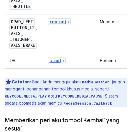
AXIS
_
THROTTLE
DPAD
_
LEFT
rewind()
,
Mundur
BUTTON
_
L2
,
AXIS
_
LTRIGGER
,
AXIS
_
BRAKE
stop()
T/A
Berhenti
Catatan:
Saat Anda menggunakan
, jangan
MediaSession
mengganti penanganan tombol khusus media, seperti
atau
. Sistem
KEYCODE_MEDIA_PLAY
KEYCODE_MEDIA_PAUSE
secara otomatis akan memicu
.
MediaSession.Callback
Memberikan perilaku tombol Kembali yang
sesuai