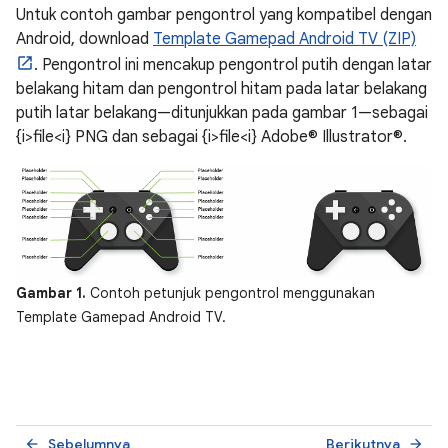
Untuk contoh gambar pengontrol yang kompatibel dengan
Android, download
Template Gamepad Android TV (ZIP)
. Pengontrol ini mencakup pengontrol putih dengan latar
belakang hitam dan pengontrol hitam pada latar belakang
putih latar belakang—ditunjukkan pada gambar 1—sebagai
{i>file<i} PNG dan sebagai {i>file<i} Adobe® Illustrator®.
Gambar 1.
Contoh petunjuk pengontrol menggunakan
Template Gamepad Android TV.
Sebelumnya
Berikutnya
arrow_back
arrow_forward