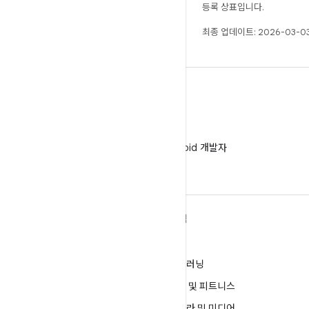
등록 상표입니다.
최종 업데이트: 2026-03-03
WeChat
WeChat에서 Android 개발자
팔로우
ANDROID 자세히 알아보기
탐색
Android
게임
엔터프라이즈용 Android
머신러닝
보안
건강 및 피트니스
소스
카메라 및 미디어