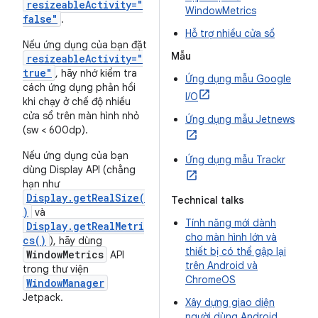
resizeableActivity="
WindowMetrics
false"
.
Hỗ trợ nhiều cửa sổ
Nếu ứng dụng của bạn đặt
Mẫu
resizeableActivity="
true"
, hãy nhớ kiểm tra
Ứng dụng mẫu Google
cách ứng dụng phản hồi
I/O
khi chạy ở chế độ nhiều
cửa sổ trên màn hình nhỏ
Ứng dụng mẫu Jetnews
(sw < 600dp).
Nếu ứng dụng của bạn
Ứng dụng mẫu Trackr
dùng Display API (chẳng
hạn như
Display.getRealSize(
Technical talks
)
và
Tính năng mới dành
Display.getRealMetri
cho màn hình lớn và
cs()
), hãy dùng
thiết bị có thể gập lại
WindowMetrics
API
trên Android và
trong thư viện
ChromeOS
WindowManager
Jetpack.
Xây dựng giao diện
người dùng Android