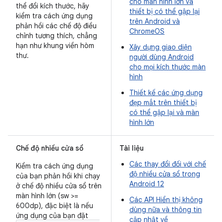
cho màn hình lớn và
thể đổi kích thước, hãy
thiết bị có thể gập lại
kiểm tra cách ứng dụng
trên Android và
phản hồi các chế độ điều
ChromeOS
chỉnh tương thích, chẳng
hạn như khung viền hòm
Xây dựng giao diện
thư.
người dùng Android
cho mọi kích thước màn
hình
Thiết kế các ứng dụng
đẹp mắt trên thiết bị
có thể gập lại và màn
hình lớn
Chế độ nhiều cửa sổ
Tài liệu
Các thay đổi đối với chế
Kiểm tra cách ứng dụng
độ nhiều cửa sổ trong
của bạn phản hồi khi chạy
Android 12
ở chế độ nhiều cửa sổ trên
màn hình lớn (sw >=
Các API Hiển thị không
600dp), đặc biệt là nếu
dùng nữa và thông tin
ứng dụng của bạn đặt
cập nhật về