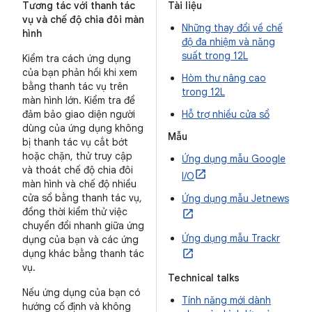
Tương tác với thanh tác
Tài liệu
vụ và chế độ chia đôi màn
Những thay đổi về chế
hình
độ đa nhiệm và năng
suất trong 12L
Kiểm tra cách ứng dụng
của bạn phản hồi khi xem
Hòm thư nâng cao
bằng thanh tác vụ trên
trong 12L
màn hình lớn. Kiểm tra để
đảm bảo giao diện người
Hỗ trợ nhiều cửa sổ
dùng của ứng dụng không
Mẫu
bị thanh tác vụ cắt bớt
hoặc chặn, thử truy cập
Ứng dụng mẫu Google
và thoát chế độ chia đôi
I/O
màn hình và chế độ nhiều
cửa sổ bằng thanh tác vụ,
Ứng dụng mẫu Jetnews
đồng thời kiểm thử việc
chuyển đổi nhanh giữa ứng
Ứng dụng mẫu Trackr
dụng của bạn và các ứng
dụng khác bằng thanh tác
vụ.
Technical talks
Nếu ứng dụng của bạn có
Tính năng mới dành
hướng cố định và không