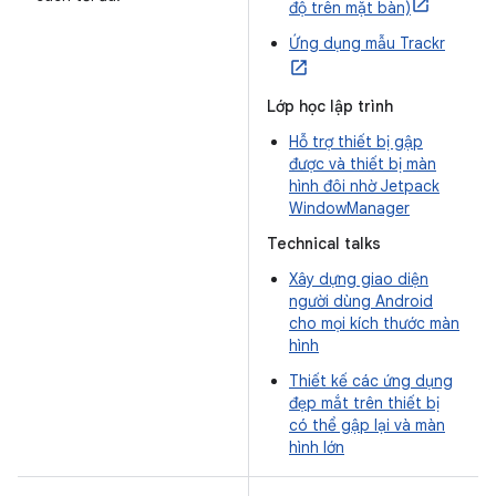
độ trên mặt bàn)
Ứng dụng mẫu Trackr
Lớp học lập trình
Hỗ trợ thiết bị gập
được và thiết bị màn
hình đôi nhờ Jetpack
WindowManager
Technical talks
Xây dựng giao diện
người dùng Android
cho mọi kích thước màn
hình
Thiết kế các ứng dụng
đẹp mắt trên thiết bị
có thể gập lại và màn
hình lớn