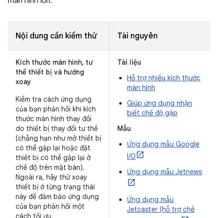
màn hình lớn:
Nội dung cần kiểm thử
Tài nguyên
Kích thước màn hình, tư
Tài liệu
thế thiết bị và hướng
Hỗ trợ nhiều kích thước
xoay
màn hình
Kiểm tra cách ứng dụng
Giúp ứng dụng nhận
của bạn phản hồi khi kích
biết chế độ gập
thước màn hình thay đổi
do thiết bị thay đổi tư thế
Mẫu
(chẳng hạn như mở thiết bị
Ứng dụng mẫu Google
có thể gập lại hoặc đặt
I/O
thiết bị có thể gập lại ở
chế độ trên mặt bàn).
Ứng dụng mẫu Jetnews
Ngoài ra, hãy thử xoay
thiết bị ở từng trạng thái
này để đảm bảo ứng dụng
Ứng dụng mẫu
của bạn phản hồi một
Jetcaster (hỗ trợ chế
cách tối ưu.