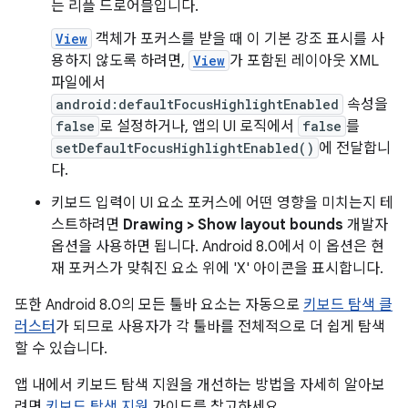
는 리플 드로어블입니다.
View
객체가 포커스를 받을 때 이 기본 강조 표시를 사
용하지 않도록 하려면,
View
가 포함된 레이아웃 XML
파일에서
android:defaultFocusHighlightEnabled
속성을
false
로 설정하거나, 앱의 UI 로직에서
false
를
setDefaultFocusHighlightEnabled()
에 전달합니
다.
키보드 입력이 UI 요소 포커스에 어떤 영향을 미치는지 테
스트하려면
Drawing > Show layout bounds
개발자
옵션을 사용하면 됩니다. Android 8.0에서 이 옵션은 현
재 포커스가 맞춰진 요소 위에 'X' 아이콘을 표시합니다.
또한 Android 8.0의 모든 툴바 요소는 자동으로
키보드 탐색 클
러스터
가 되므로 사용자가 각 툴바를 전체적으로 더 쉽게 탐색
할 수 있습니다.
앱 내에서 키보드 탐색 지원을 개선하는 방법을 자세히 알아보
려면
키보드 탐색 지원
가이드를 참고하세요.