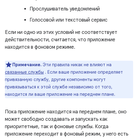
Прослушиватель уведомлений
Голосовой или текстовый сервис
Если ни одно из этих условий не соответствует
действительности, считается, что приложение
находится в фоновом режиме.
Примечание.
Эти правила никак не влияют на
связанные службы
. Если ваше приложение определяет
привязанную службу, другие компоненты могут
привязываться к этой службе независимо от того,
находится ли ваше приложение на переднем плане.
Пока приложение находится на переднем плане, оно
может свободно создавать и запускать как
приоритетные, так и фоновые службы. Когда
приложение переходит в фоновый режим, у него есть