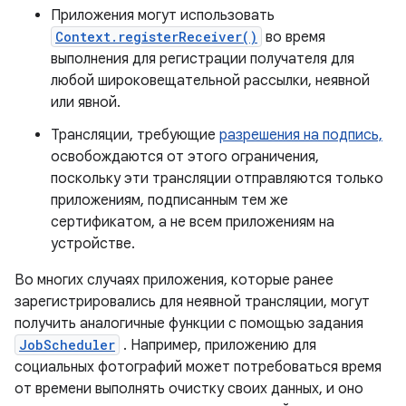
Приложения могут использовать
Context.registerReceiver()
во время
выполнения для регистрации получателя для
любой широковещательной рассылки, неявной
или явной.
Трансляции, требующие
разрешения на подпись,
освобождаются от этого ограничения,
поскольку эти трансляции отправляются только
приложениям, подписанным тем же
сертификатом, а не всем приложениям на
устройстве.
Во многих случаях приложения, которые ранее
зарегистрировались для неявной трансляции, могут
получить аналогичные функции с помощью задания
JobScheduler
. Например, приложению для
социальных фотографий может потребоваться время
от времени выполнять очистку своих данных, и оно