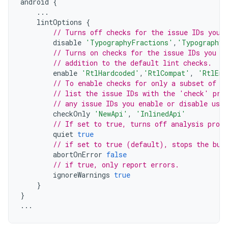
android
{
...
lintOptions
{
// Turns off checks for the issue IDs you 
disable
'TypographyFractions'
,
'TypographyQ
// Turns on checks for the issue IDs you s
// addition to the default lint checks.
enable
'RtlHardcoded'
,
'RtlCompat'
,
'RtlEna
// To enable checks for only a subset of i
// list the issue IDs with the 'check' pro
// any issue IDs you enable or disable usin
checkOnly
'NewApi'
,
'InlinedApi'
// If set to true, turns off analysis progr
quiet
true
// if set to true (default), stops the bui
abortOnError
false
// if true, only report errors.
ignoreWarnings
true
}
}
...