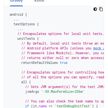
Groovy
Kotlin
android
{
...
testOptions
{
...
// Encapsulates options for local unit tests.
unitTests
{
// By default, local unit tests throw an exc
// Android platform APIs (unless you 
mock An
// framework like Mockito). However, you can
// returns either null or zero when accessin
returnDefaultValues
true
// Encapsulates options for controlling how 
// of all the options you can specify, read 
all
{
// Sets JVM argument(s) for the test JVM(s
jvmArgs
'-XX:MaxPermSize=256m'
// You can also check the task name to app
if
(
it
.
name
==
'testDebugUnitTest'
)
{