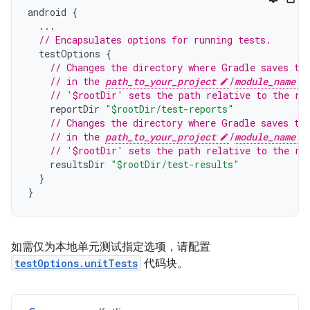
android
{
...
// Encapsulates options for running tests.
testOptions
{
// Changes the directory where Gradle saves te
// in the 
path_to_your_project
/
module_name
// '$rootDir' sets the path relative to the ro
reportDir
"$rootDir/test-reports"
// Changes the directory where Gradle saves te
// in the 
path_to_your_project
/
module_name
// '$rootDir' sets the path relative to the ro
resultsDir
"$rootDir/test-results"
}
}
如需仅为本地单元测试指定选项，请配置
testOptions.unitTests
代码块。