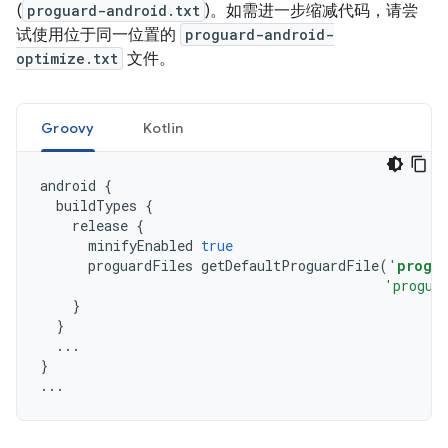
(
proguard-android.txt
)。如需进一步缩减代码，请尝
试使用位于同一位置的
proguard-android-
optimize.txt
文件。
Groovy
Kotlin
android
{
buildTypes
{
release
{
minifyEnabled
true
proguardFiles
getDefaultProguardFile
(
'
progu
'progua
}
}
...
}
...