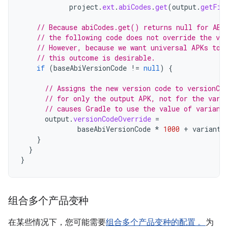
project
.
ext
.
abiCodes
.
get
(
output
.
getFil
// Because abiCodes.get() returns null for ABI
// the following code does not override the ve
// However, because we want universal APKs to 
// this outcome is desirable.
if
(
baseAbiVersionCode
!=
null
)
{
// Assigns the new version code to versionCo
// for only the output APK, not for the vari
// causes Gradle to use the value of variant
output
.
versionCodeOverride
=
baseAbiVersionCode
*
1000
+
variant
.
}
}
}
组合多个产品变种
在某些情况下，您可能需要
组合多个产品变种的配置 。
为