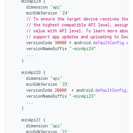
minApi24
{
dimension
"api"
minSdkVersion
'24'
// To ensure the target device receives the 
// the highest compatible API level, assign 
// value with API level. To learn more about
// support app updates and uploading to Goog
versionCode
30000
+
android
.
defaultConfig
.
ve
versionNameSuffix
"-minApi24"
...
}
minApi23
{
dimension
"api"
minSdkVersion
'23'
versionCode
20000
+
android
.
defaultConfig
.
v
versionNameSuffix
"-minApi23"
...
}
minApi21
{
dimension
"api"
minSdkVersion
'21'