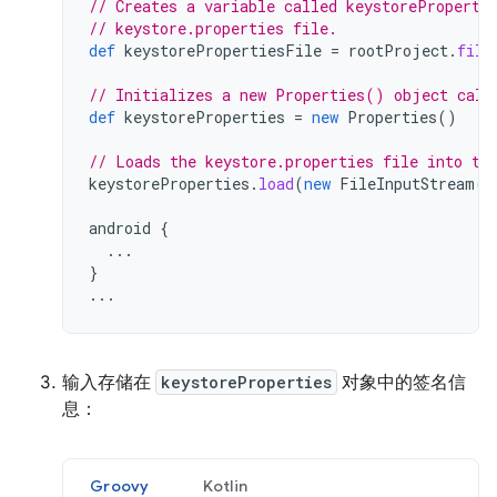
// Creates a variable called keystoreProperti
// keystore.properties file.
def
keystorePropertiesFile
=
rootProject
.
file
// Initializes a new Properties() object call
def
keystoreProperties
=
new
Properties
()
// Loads the keystore.properties file into th
keystoreProperties
.
load
(
new
FileInputStream
(
k
android
{
...
}
...
输入存储在
keystoreProperties
对象中的签名信
息：
Groovy
Kotlin