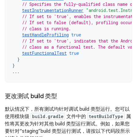
// Specifies the fully-qualified class name of
testInstrumentationRunner
"android.test.Instru
// If set to 'true', enables the instrumentati
// If set to false (default), profiling occurs
// class is running.
testHandleProfiling
true
// If set to 'true', indicates that the Androi
// class as a functional test. The default val
testFunctionalTest
true
}
}
...
更改测试 build 类型
默认情况下，所有测试均针对调试 build 类型运行。您可以
使用模块级
build.gradle
文件中的
testBuildType
属
性将其更改为针对其他 build 类型运行测试。例如，如果您
要针对“staging”build 类型运行测试，请按以下代码段所示