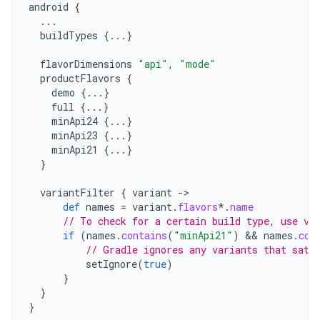
android
{
...
buildTypes
{...}
flavorDimensions
"api"
,
"mode"
productFlavors
{
demo
{...}
full
{...}
minApi24
{...}
minApi23
{...}
minApi21
{...}
}
variantFilter
{
variant
->
def
names
=
variant
.
flavors
*.
name
// To check for a certain build type, use va
if
(
names
.
contains
(
"minApi21"
)
 && 
names
.
con
// Gradle ignores any variants that sati
setIgnore
(
true
)
}
}
}