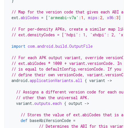
}
// Map for the version code that gives each ABI a v
ext
.
abiCodes
=
[
'armeabi-v7a'
:
1
,
mips:
2
,
x86:
3
]
// For per-density APKs, create a similar map like
// ext.densityCodes = ['hdpi': 1, 'xhdpi': 2, 'xx
import
com.android.build.OutputFile
// For each APK output variant, override versionCo
// ext.abiCodes * 1000 + variant.versionCode. In t
// is equal to defaultConfig.versionCode. If you co
// define their own versionCode, variant.versionCod
android
.
applicationVariants
.
all
{
variant
-
>

// Assigns a different version code for each out
// other than the universal APK.
variant
.
outputs
.
each
{
output
-
>

// Stores the value of ext.abiCodes that is ass
def
baseAbiVersionCode
=
// Determines the ABI for this variant