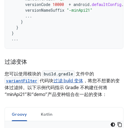
versionCode
10000
+
android
.
defaultConfig
.
v
versionNameSuffix
"-minApi21"
...
}
}
}
...
过滤变体
您可以使用模块的
build.gradle
文件中的
variantFilter
代码块
过滤 build 变体
，将您不想要的变
体过滤掉。以下示例代码指示 Gradle 不构建任何将
“minApi21”和“demo”产品变种组合在一起的变体：
Groovy
Kotlin