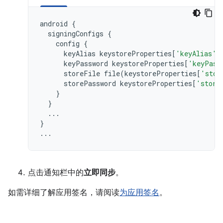
android
{
signingConfigs
{
config
{
keyAlias
keystoreProperties
[
'keyAlias'
]
keyPassword
keystoreProperties
[
'keyPass
storeFile
file
(
keystoreProperties
[
'stor
storePassword
keystoreProperties
[
'store
}
}
...
}
...
点击通知栏中的
立即同步
。
如需详细了解应用签名，请阅读
为应用签名
。