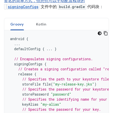
签名的简单方式，但您也可以手动配置模块的
signingConfigs
文件中的
build.gradle
代码块：
Groovy
Kotlin
android
{
...
defaultConfig
{
...
}
// Encapsulates signing configurations.
signingConfigs
{
// Creates a signing configuration called "rel
release
{
// Specifies the path to your keystore file.
storeFile
file
(
"my-release-key.jks"
)
// Specifies the password for your keystore.
storePassword
"password"
// Specifies the identifying name for your k
keyAlias
"my-alias"
// Specifies the password for your key.