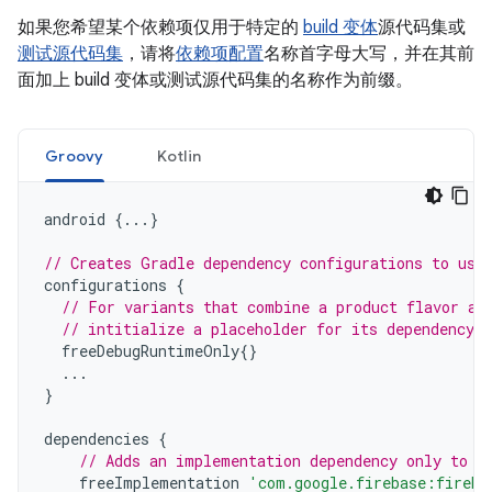
如果您希望某个依赖项仅用于特定的
build 变体
源代码集或
测试源代码集
，请将
依赖项配置
名称首字母大写，并在其前
面加上 build 变体或测试源代码集的名称作为前缀。
Groovy
Kotlin
android
{...}
// Creates Gradle dependency configurations to use
configurations
{
// For variants that combine a product flavor an
// intitialize a placeholder for its dependency c
freeDebugRuntimeOnly
{}
...
}
dependencies
{
// Adds an implementation dependency only to t
freeImplementation
'com.google.firebase:fireba