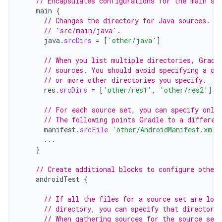
// Encapsulates configurations for the main so
main
{
// Changes the directory for Java sources. T
// 'src/main/java'.
java
.
srcDirs
=
[
'other/java'
]
// When you list multiple directories, Gradl
// sources. You should avoid specifying a di
// or more other directories you specify.
res
.
srcDirs
=
[
'other/res1'
,
'other/res2'
]
// For each source set, you can specify only
// The following points Gradle to a differen
manifest
.
srcFile
'other/AndroidManifest.xml'
...
}
// Create additional blocks to configure other 
androidTest
{
// If all the files for a source set are loca
// directory, you can specify that directory 
// When gathering sources for the source set