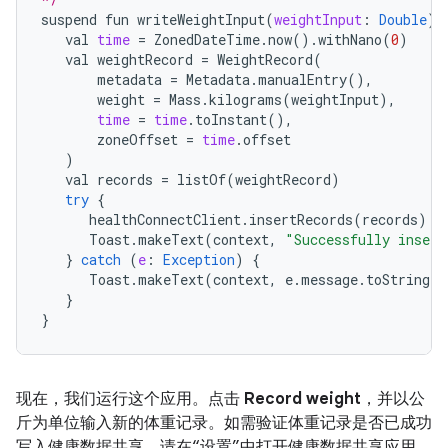
suspend
fun
writeWeightInput
(
weightInput
:
Double
)
val
time
=
ZonedDateTime
.
now
().
withNano
(
0
)
val
weightRecord
=
WeightRecord
(
metadata
=
Metadata
.
manualEntry
(),
weight
=
Mass
.
kilograms
(
weightInput
),
time
=
time
.
toInstant
(),
zoneOffset
=
time
.
offset
)
val
records
=
listOf
(
weightRecord
)
try
{
healthConnectClient
.
insertRecords
(
records
)
Toast
.
makeText
(
context
,
"Successfully insert
}
catch
(
e
:
Exception
)
{
Toast
.
makeText
(
context
,
e
.
message
.
toString
()
}
}
现在，我们运行这个应用。点击
Record weight
，并以公
斤为单位输入新的体重记录。如需验证体重记录是否已成功
写入健康数据共享，请在“设置”中打开健康数据共享应用，