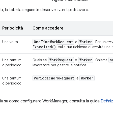
, la tabella seguente descrive i vari tipi di lavoro.
Periodicità
Come accedere
One
Time
Work
Request
Worker
Una volta
e
. Per un'att
Expedited(
)
sulla tua richiesta di attività una
Work
Request
Worker
s
Una tantum
Qualsiasi
o
. Chiama
o periodico
lavoratore per gestire la notifica.
Periodic
Work
Request
Worker
Una tantum
e
.
o periodico
più su come configurare WorkManager, consulta la guida
Defini