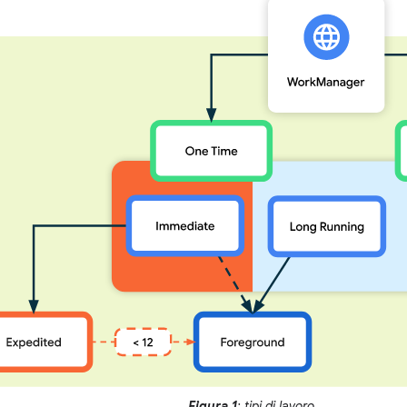
Figura 1
: tipi di lavoro.