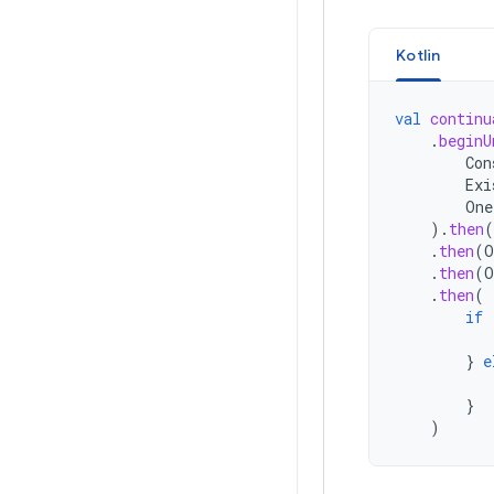
Kotlin
val
continu
.
beginU
Con
Exi
One
).
then
(
.
then
(
O
.
then
(
O
.
then
(
if
}
e
}
)