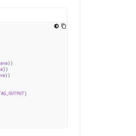
java
))
va
))
va
))
TAG_OUTPUT
)