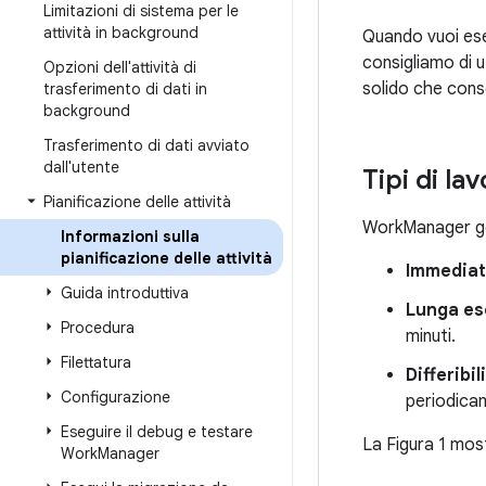
Limitazioni di sistema per le
attività in background
Quando vuoi eseg
consigliamo di u
Opzioni dell'attività di
solido che consen
trasferimento di dati in
background
Trasferimento di dati avviato
dall'utente
Tipi di la
Pianificazione delle attività
WorkManager ges
Informazioni sulla
pianificazione delle attività
Immedia
Guida introduttiva
Lunga es
Procedura
minuti.
Filettatura
Differibili
Configurazione
periodica
Eseguire il debug e testare
La Figura 1 mostr
Work
Manager