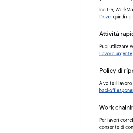
Inoltre, WorkMan
Doze
, quindi n
Attività rapi
Puoi utilizzare 
Lavoro urgente
Policy di rip
A volte il lavo
backoff esponen
Work chaini
Per lavori corre
consente di cont