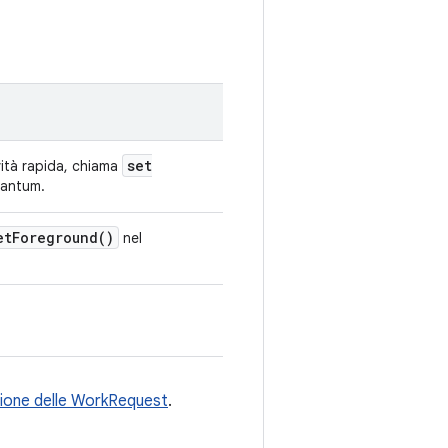
set
ività rapida, chiama
 tantum.
et
Foreground(
)
nel
zione delle WorkRequest
.