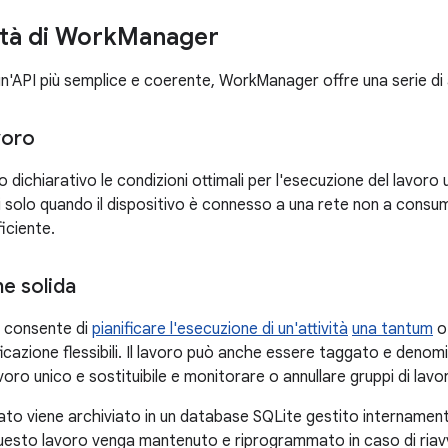
ità di Work
Manager
un'API più semplice e coerente, WorkManager offre una serie di al
voro
o dichiarativo le condizioni ottimali per l'esecuzione del lavoro 
 solo quando il dispositivo è connesso a una rete non a consu
ficiente.
ne solida
 consente di
pianificare l'esecuzione di un'attività
una tantum
ificazione flessibili. Il lavoro può anche essere taggato e deno
avoro unico e sostituibile e monitorare o annullare gruppi di lavo
ficato viene archiviato in un database SQLite gestito internam
uesto lavoro venga mantenuto e riprogrammato in caso di riavvi