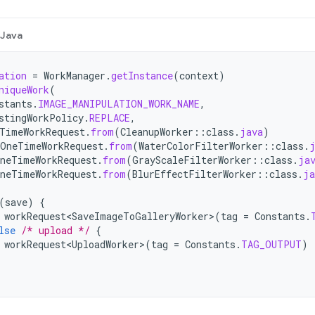
Java
ation
=
WorkManager
.
getInstance
(
context
)
niqueWork
(
stants
.
IMAGE_MANIPULATION_WORK_NAME
,
stingWorkPolicy
.
REPLACE
,
TimeWorkRequest
.
from
(
CleanupWorker
::
class
.
java
)
OneTimeWorkRequest
.
from
(
WaterColorFilterWorker
::
class
.
neTimeWorkRequest
.
from
(
GrayScaleFilterWorker
::
class
.
ja
neTimeWorkRequest
.
from
(
BlurEffectFilterWorker
::
class
.
ja
(
save
)
{
workRequest<SaveImageToGalleryWorker>
(
tag
=
Constants
.
lse
/* upload */
{
workRequest<UploadWorker>
(
tag
=
Constants
.
TAG_OUTPUT
)