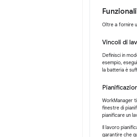
Funzional
Oltre a fornire 
Vincoli di la
Definisci in mod
esempio, esegui
la batteria è suf
Pianificazio
WorkManager ti
finestre di pian
pianificare un l
Il lavoro piani
garantire che q