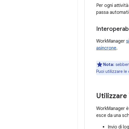
Per ogni attività
passa automatica
Interoperabi
WorkManager
s
asincrone
.
Nota:
sebbene
Puoi utilizzare l
Utilizzar
WorkManager è 
esce da una sche
Invio di lo