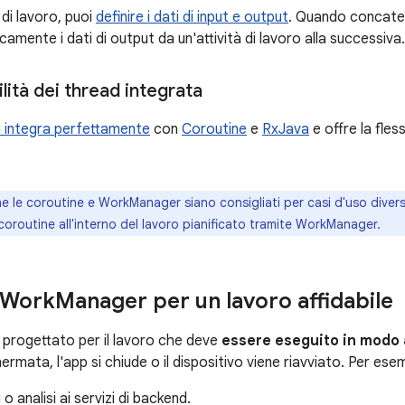
 di lavoro, puoi
definire i dati di input e output
. Quando concaten
mente i dati di output da un'attività di lavoro alla successiva.
lità dei thread integrata
i integra perfettamente
con
Coroutine
e
RxJava
e offre la fless
 le coroutine e WorkManager siano consigliati per casi d'uso divers
e coroutine all'interno del lavoro pianificato tramite WorkManager.
e Work
Manager per un lavoro affidabile
progettato per il lavoro che deve
essere eseguito in modo a
rmata, l'app si chiude o il dispositivo viene riavviato. Per ese
g o analisi ai servizi di backend.