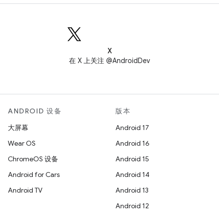
X
在 X 上关注 @AndroidDev
ANDROID 设备
版本
大屏幕
Android 17
Wear OS
Android 16
ChromeOS 设备
Android 15
Android for Cars
Android 14
Android TV
Android 13
Android 12