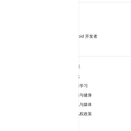
微信
在微信中关注 Android 开发者
关于 ANDROID
发现
Android
游戏
适用于企业的 Android
机器学习
安全
健康与健身
源代码
相机与媒体
新闻
隐私权政策
博客
5G