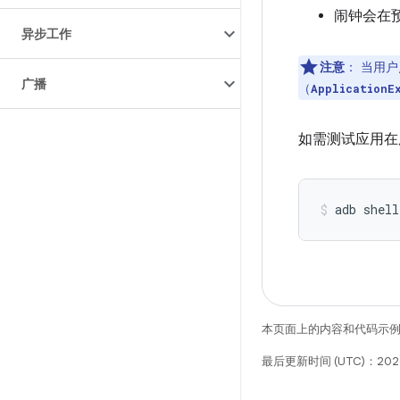
闹钟会在
异步工作
注意
：
当用户
广播
（
ApplicationE
如需测试应用在
adb
shell
本页面上的内容和代码示
最后更新时间 (UTC)：2026