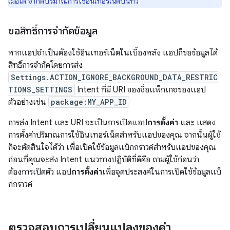
เมื่อใด จำกัดปริมาณการใช้อินเทอร์เน็ตบนทีวี
ขอสิทธิ์การจำกัดข้อมูล
หากแอปจำเป็นต้องใช้อินเทอร์เน็ตในเบื้องหลัง แอปก็ขอข้อมูลได้
สิทธิ์การจำกัดโดยการส่ง
Settings.ACTION_IGNORE_BACKGROUND_DATA_RESTRIC
TIONS_SETTINGS
Intent ที่มี URI ของชื่อแพ็กเกจของแอป
ตัวอย่างเช่น
package:MY_APP_ID
การส่ง Intent และ URI จะเป็นการเปิดแอป
การตั้งค่า
และ แสดง
การตั้งค่าปริมาณการใช้อินเทอร์เน็ตสำหรับแอปของคุณ จากนั้นผู้ใช้
ก็จะตัดสินใจได้ว่า เพื่อเปิดใช้ข้อมูลแบ็กกราวด์สำหรับแอปของคุณ
ก่อนที่คุณจะส่ง Intent แนวทางปฏิบัติที่ดีคือ ถามผู้ใช้ก่อนว่า
ต้องการเปิดตัว แอป
การตั้งค่า
เพื่อจุดประสงค์ในการเปิดใช้ข้อมูลแบ็
กกราวด์
ตรวจสอบการเปลี่ยนแปลงของค่า