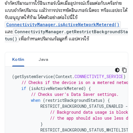
จำกัดปริมาณการใช้อินเทอร์เน็ตเมื่ออุปกรณ์เชื่อมต่อกับเครือข่าย
แบบจำกัดปริมาณ แม้ว่าการประหยัดอินเทอร์เน็ตจะ หรือแอปจะได้
รับอนุญาตให้ข้าม โค้ดตัวอย่างต่อไปนี้ใช้
ConnectivityManager.isActiveNetworkMetered()
และ
ConnectivityManager.getRestrictBackgroundSta
tus()
เพื่อกำหนดปริมาณข้อมูลที่ แอปควรใช้
Kotlin
Java
(
getSystemService
(
Context
.
CONNECTIVITY_SERVICE
)
as
// Checks if the device is on a metered networ
if
(
isActiveNetworkMetered
)
{
// Checks user’s Data Saver settings.
when
(
restrictBackgroundStatus
)
{
RESTRICT_BACKGROUND_STATUS_ENABLED
-
>
// Background data usage is blocked
// the app should also use less dat
}
RESTRICT_BACKGROUND_STATUS_WHITELISTE