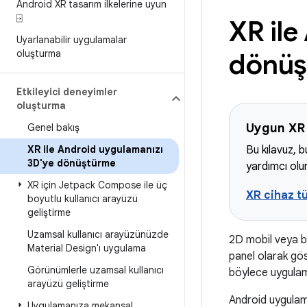
Android XR tasarım ilkelerine uyun
⍈
XR ile
Uyarlanabilir uygulamalar
oluşturma
dönüş
Etkileyici deneyimler
oluşturma
Uygun XR 
Genel bakış
XR ile Android uygulamanızı
Bu kılavuz, 
3D'ye dönüştürme
yardımcı olur
XR için Jetpack Compose ile üç
XR cihaz tü
boyutlu kullanıcı arayüzü
geliştirme
Uzamsal kullanıcı arayüzünüzde
2D mobil veya b
Material Design'ı uygulama
panel olarak göst
Görünümlerle uzamsal kullanıcı
böylece uygulam
arayüzü geliştirme
Android uygulama
Uygulamanıza mekansal