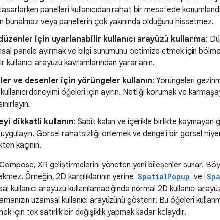
 tasarlarken panelleri kullanıcıdan rahat bir mesafede konumlandır
n bunalmaz veya panellerin çok yakınında olduğunu hissetmez.
üzenler için uyarlanabilir kullanıcı arayüzü kullanma
: Dü
sal panele ayırmak ve bilgi sunumunu optimize etmek için bölme
ir kullanıcı arayüzü kavramlarından yararlanın.
ler ve desenler için yörüngeler kullanın
: Yörüngeleri gezinm
kullanıcı deneyimi öğeleri için ayırın. Netliği korumak ve karmaşa
sınırlayın.
yi dikkatli kullanın
: Sabit kalan ve içerikle birlikte kaymayan 
uygulayın. Görsel rahatsızlığı önlemek ve dengeli bir görsel hiyer
ten kaçının.
Compose, XR geliştirmelerini yöneten yeni bileşenler sunar. Böyle
mez. Örneğin, 2D karşılıklarının yerine
SpatialPopup
ve
Spa
sal kullanıcı arayüzü kullanılamadığında normal 2D kullanıcı ara
manızın uzamsal kullanıcı arayüzünü gösterir. Bu öğeleri kullanmak
ek için tek satırlık bir değişiklik yapmak kadar kolaydır.