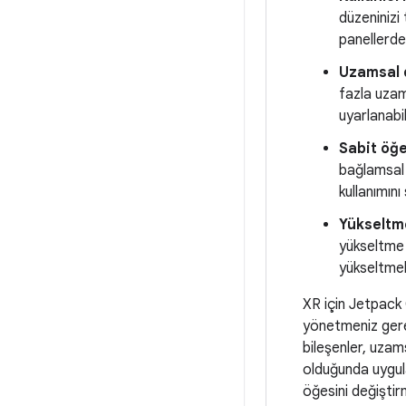
düzeninizi
panellerde
Uzamsal d
fazla uzam
uyarlanabil
Sabit öğe
bağlamsal 
kullanımını 
Yükseltme
yükseltme 
yükseltmek
XR için Jetpack 
yönetmeniz gerek
bileşenler, uzam
olduğunda uygula
öğesini değiştirm