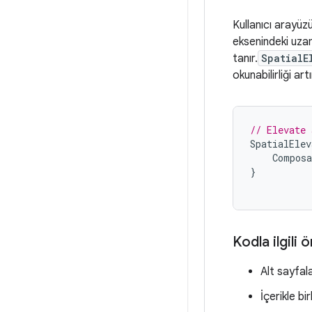
Kullanıcı arayüzü
eksenindeki uza
tanır.
SpatialE
okunabilirliği artı
// Elevate 
SpatialElev
Composa
}
Kodla ilgili 
Alt sayfal
İçerikle bi