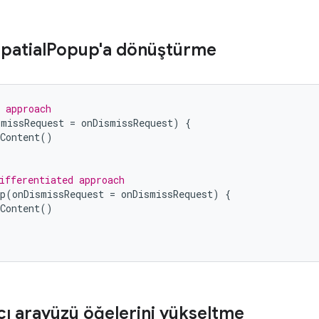
patial
Popup'a dönüştürme
 approach
smissRequest
=
onDismissRequest
)
{
Content
()
ifferentiated approach
p
(
onDismissRequest
=
onDismissRequest
)
{
Content
()
ıcı arayüzü öğelerini yükseltme