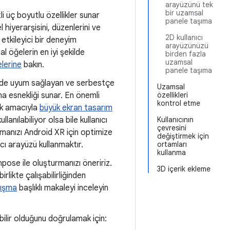
arayüzünü tek
bir uzamsal
i üç boyutlu özellikler sunar
panele taşıma
hiyerarşisini, düzenlerini ve
2D kullanıcı
 etkileyici bir deneyim
arayüzünüzü
l öğelerin en iyi şekilde
birden fazla
uzamsal
lerine
bakın.
panele taşıma
kilde uyum sağlayan ve serbestçe
Uzamsal
ma esnekliği sunar. En önemli
özellikleri
kontrol etme
ek amacıyla
büyük ekran tasarım
anılabiliyor olsa bile kullanıcı
Kullanıcının
çevresini
ulamanızı Android XR için optimize
değiştirmek için
ıcı arayüzü kullanmaktır.
ortamları
kullanma
pose ile oluşturmanızı öneririz.
3D içerik ekleme
likte çalışabilirliğinden
lışma
başlıklı makaleyi inceleyin
bilir olduğunu doğrulamak için: