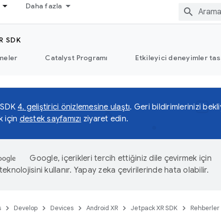
Daha fazla
R SDK
meler
Catalyst Programı
Etkileyici deneyimler tas
 SDK
4. geliştirici önizlemesine ulaştı
. Geri bildirimlerinizi be
k için
destek sayfamızı
ziyaret edin.
Google, içerikleri tercih ettiğiniz dile çevirmek için
eknolojisini kullanır. Yapay zeka çevirilerinde hata olabilir.
s
Develop
Devices
Android XR
Jetpack XR SDK
Rehberler