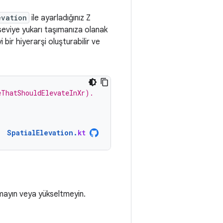
evation
ile ayarladığınız Z
seviye yukarı taşımanıza olanak
i bir hiyerarşi oluşturabilir ve
eThatShouldElevateInXr).
SpatialElevation
.
kt
rmayın veya yükseltmeyin.