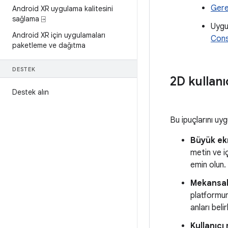
Gerek
Android XR uygulama kalitesini
sağlama ⍈
Uygu
Android XR için uygulamaları
Cons
paketleme ve dağıtma
DESTEK
2D kullanı
Destek alın
Bu ipuçlarını uy
Büyük ek
metin ve i
emin olun.
Mekansal 
platformun
anları belir
Kullanıcı