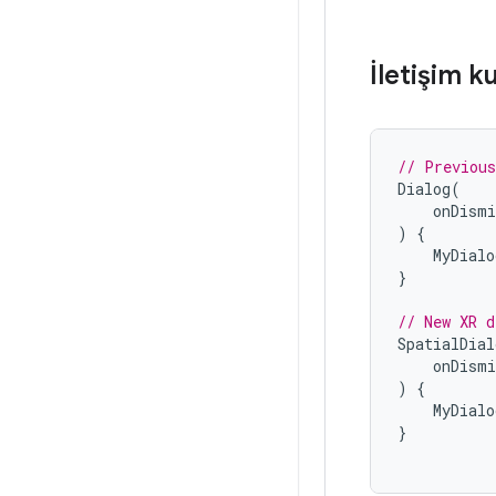
İletişim k
// Previous
Dialog
(
onDismi
)
{
MyDialo
}
// New XR d
SpatialDial
onDismi
)
{
MyDialo
}