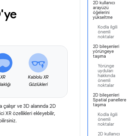
2D kullanıcı
arayüzü
'ye
öğelerini
yükseltme
Kodla ilgili
önemli
noktalar
2D bileşenleri
yörüngeye
taşıma
Yörünge
uyduları
hakkında
XR
Kablolu XR
önemli
laklığı
Gözlükleri
noktalar
2D bileşenleri
Spatial panellere
taşıma
 çalışır ve 3D alanında 2D
 XR özellikleri ekleyebilir,
Kodla ilgili
önemli
irsiniz.
noktalar
2D kullanıcı