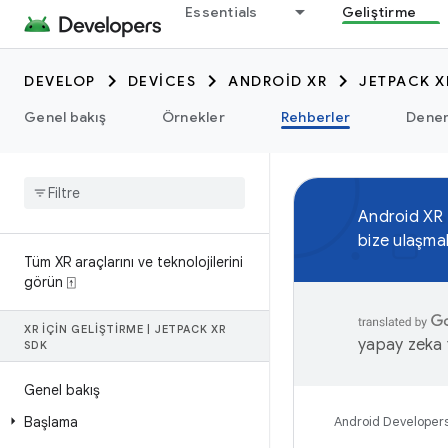
Essentials
Geliştirme
DEVELOP
DEVICES
ANDROID XR
JETPACK X
Genel bakış
Örnekler
Rehberler
Dene
Android XR
bize ulaşma
Tüm XR araçlarını ve teknolojilerini
görün ⍐
XR IÇIN GELIŞTIRME
|
JETPACK XR
yapay zeka t
SDK
Genel bakış
Başlama
Android Developer