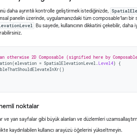
nü daha ayrıntılı kontrolle geliştirmek istediğinizde,
SpatialEl
msal panelin üzerinde, uygulamanızdaki tüm composable'ları bir 
levationLevel
Bu sayede, kullanıcının dikkatini çekebilir, daha iy
rabilirsiniz.
an otherwise 2D Composable (signified here by Composabl
ation
(
elevation
=
SpatialElevationLevel
.
Level4
)
{
bleThatShouldElevateInXr
()
önemli noktalar
ar ve yan sayfalar gibi büyük alanları ve düzlemleri uzamsallaştı
rlikte kaydırılabilen kullanıcı arayüzü öğelerini yükseltmeyin.