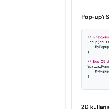
Pop-up'ı S
// Previous
Popup
(
onDi
MyPopup
}
// New XR d
SpatialPopu
MyPopup
}
2D kullan