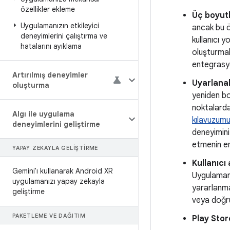
özellikler ekleme
Üç boyutl
Uygulamanızın etkileyici
ancak bu ö
deneyimlerini çalıştırma ve
kullanıcı y
hatalarını ayıklama
oluşturmak
entegrasyo
Artırılmış deneyimler
Uyarlanab
oluşturma
yeniden bo
noktalarda
Algı ile uygulama
kılavuzum
deneyimlerini geliştirme
deneyimini 
etmenin en 
YAPAY ZEKAYLA GELIŞTIRME
Kullanıcı
Gemini'ı kullanarak Android XR
Uygulamanı
uygulamanızı yapay zekayla
yararlanma
geliştirme
veya doğru
PAKETLEME VE DAĞITIM
Play Stor