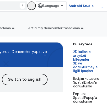
/
Android Studio
arlama ➡️
Artırılmış deneyimler tasarlama ➡️
Bu sayfada
kliyoruz. Denemeler yapın ve
2D kullanıcı
arayüzü
bileşenlerini
3D'ye
dönüştürmeyle
ilgili ipuçları
İletişim kutusunu
SpatialDialog'a
dönüştürme
Pop-up'ı
SpatialPopup'a
dönüştürme