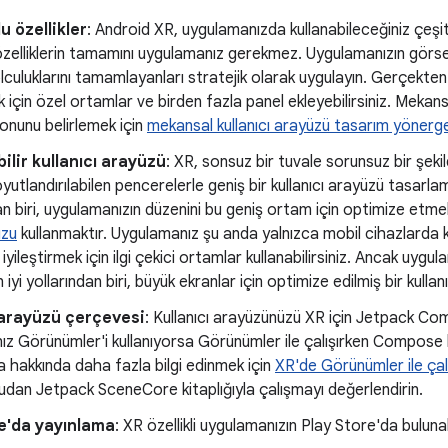
u özellikler
: Android XR, uygulamanızda kullanabileceğiniz çeşitl
zelliklerin tamamını uygulamanız gerekmez. Uygulamanızın görsel 
olculuklarını tamamlayanları stratejik olarak uygulayın. Gerçekten
 için özel ortamlar ve birden fazla panel ekleyebilirsiniz. Mekansa
nunu belirlemek için
mekansal kullanıcı arayüzü tasarım yönerge
ilir kullanıcı arayüzü
: XR, sonsuz bir tuvale sorunsuz bir şe
yutlandırılabilen pencerelerle geniş bir kullanıcı arayüzü tasarla
n biri, uygulamanızın düzenini bu geniş ortam için optimize etm
uzu
kullanmaktır. Uygulamanız şu anda yalnızca mobil cihazlarda kull
iyileştirmek için ilgi çekici ortamlar kullanabilirsiniz. Ancak uyg
iyi yollarından biri, büyük ekranlar için optimize edilmiş bir kullan
 arayüzü çerçevesi
: Kullanıcı arayüzünüzü XR için Jetpack Com
z Görünümler'i kullanıyorsa Görünümler ile çalışırken Compose bir
 hakkında daha fazla bilgi edinmek için
XR'de Görünümler ile ça
dan Jetpack SceneCore kitaplığıyla çalışmayı değerlendirin.
e'da yayınlama
: XR özellikli uygulamanızın Play Store'da buluna