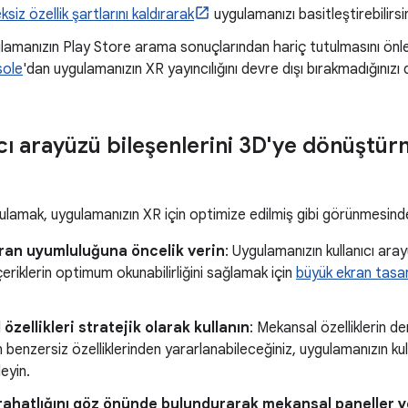
siz özellik şartlarını kaldırarak
uygulamanızı basitleştirebilirsin
lamanızın Play Store arama sonuçlarından hariç tutulmasını önl
ole
'dan uygulamanızın XR yayıncılığını devre dışı bırakmadığınızı 
cı arayüzü bileşenlerini 3D'ye dönüştürme
gulamak, uygulamanızın XR için optimize edilmiş gibi görünmesinde
ran uyumluluğuna öncelik verin
: Uygulamanızın kullanıcı ar
çeriklerin optimum okunabilirliğini sağlamak için
büyük ekran tasar
özellikleri stratejik olarak kullanın
: Mekansal özelliklerin de
 benzersiz özelliklerinden yararlanabileceğiniz, uygulamanızın kul
leyin.
 rahatlığını göz önünde bulundurarak mekansal paneller ye