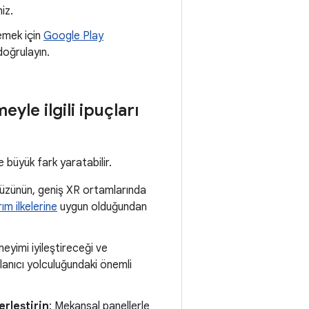
iz.
emek için
Google Play
doğrulayın.
yle ilgili ipuçları
 büyük fark yaratabilir.
ayüzünün, geniş XR ortamlarında
ım ilkelerine
uygun olduğundan
neyimi iyileştireceği ve
lanıcı yolculuğundaki önemli
rleştirin
: Mekansal panellerle