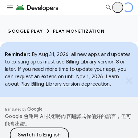
GOOGLE PLAY
PLAY MONETIZATION
Reminder:
By Aug 31, 2026, all new apps and updates
to existing apps must use Billing Library version 8 or
later. If you need more time to update your app, you
can request an extension until Nov 1, 2026. Learn
about
Play Billing Library version deprecation
.
Google 會運用 AI 技術將內容翻譯成你偏好的語言，但可
能會出錯。